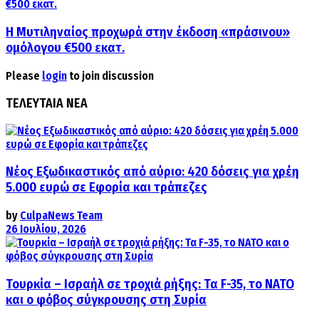
Η Μυτιληναίος προχωρά στην έκδοση «πράσινου»
ομόλογου €500 εκατ.
Please
login
to join discussion
ΤΕΛΕΥΤΑΙΑ ΝΕΑ
Νέος Εξωδικαστικός από αύριο: 420 δόσεις για χρέη
5.000 ευρώ σε Εφορία και τράπεζες
by
CulpaNews Team
26 Ιουλίου, 2026
Τουρκία – Ισραήλ σε τροχιά ρήξης: Τα F-35, το ΝΑΤΟ
και ο φόβος σύγκρουσης στη Συρία