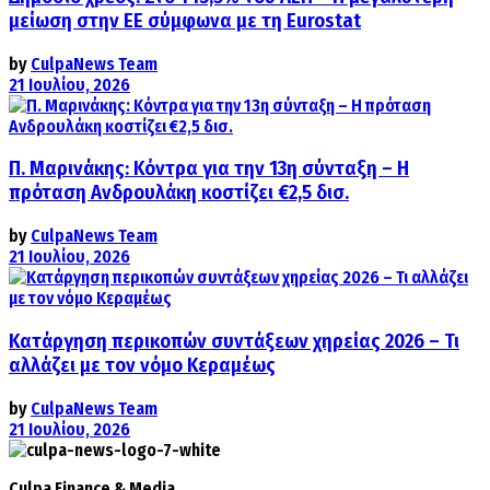
μείωση στην ΕΕ σύμφωνα με τη Eurostat
by
CulpaNews Team
21 Ιουλίου, 2026
Π. Μαρινάκης: Κόντρα για την 13η σύνταξη – Η
πρόταση Ανδρουλάκη κοστίζει €2,5 δισ.
by
CulpaNews Team
21 Ιουλίου, 2026
Κατάργηση περικοπών συντάξεων χηρείας 2026 – Τι
αλλάζει με τον νόμο Κεραμέως
by
CulpaNews Team
21 Ιουλίου, 2026
Culpa
Finance & Media