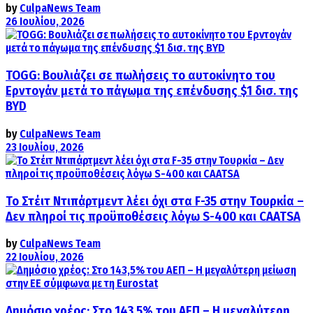
by
CulpaNews Team
26 Ιουλίου, 2026
TOGG: Βουλιάζει σε πωλήσεις το αυτοκίνητο του
Ερντογάν μετά το πάγωμα της επένδυσης $1 δισ. της
BYD
by
CulpaNews Team
23 Ιουλίου, 2026
Το Στέιτ Ντιπάρτμεντ λέει όχι στα F-35 στην Τουρκία –
Δεν πληροί τις προϋποθέσεις λόγω S-400 και CAATSA
by
CulpaNews Team
22 Ιουλίου, 2026
Δημόσιο χρέος: Στο 143,5% του ΑΕΠ – Η μεγαλύτερη