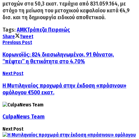
μετοχών στα 50,3 εκατ. τεμάχια από 831.059.164, με
στόχο τη μείωση του μετοχικού κεφαλαίου κατά €4,9
δισ. και τη δημιουργία ειδικού αποθετικού.
Tags:
ΑΜΚ
Τράπεζα Πειραιώς
Share
Tweet
Previous Post
Κορωνοϊός: 824 διασωληνωμένοι, 91 θάνατοι,
“πέφτει” η θετικότητα στο 4,70%
Next Post
Η Μυτιληναίος προχωρά στην έκδοση «πράσινου»
ομόλογου €500 εκατ.
CulpaNews Team
Next Post