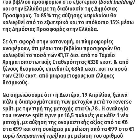
του βιβλίου προσφορών στο εξωτερικό
(book building)
και
στην Ελλάδα με τη διαδικασία της Δημόσιας
Προσφοράς
. Το 85% της αύξησης κεφαλαίου θα
καλυφθεί από το εξωτερικό και το υπόλοιπο 15% μέσω
της Δημόσιας Προσφοράς στην Ελλάδα.
Σε ό,τι αφορά στην κατανομή, οι πληροφορίες
αναφέρουν, ότι μέσω του βιβλίου προσφορών θα
καλυφθεί
το ποσό των €1,17 δισ. από το Ταμείο
Χρηματοπιστωτικής Σταθερότητας €330 εκατ. & από
ξένους θεσμικούς επενδυτές €840 εκατ.
και το ποσό
των
€210 εκατ. από μικρομέτοχους και έλληνες
θεσμικούς
.
Να σημειώσουμε
ότι τη Δευτέρα, 19 Απριλίου
, ξεκινά
πάλι η διαπραγμάτευση των μετοχών μετά το reverse
split, με την τιμή της μετοχής στα
€4,78
. Η αναλογία
του reverse split έγινε με 16,5 παλαιές για κάθε 1 νέα
μετοχή, με αύξηση της ονομαστικής αξίας από τα €6
στα €99 και στη συνέχεια με μείωση από τα €99 στο €1
ευρώ
(ονομαστική τιμή)
και με μείωση του αριθμού