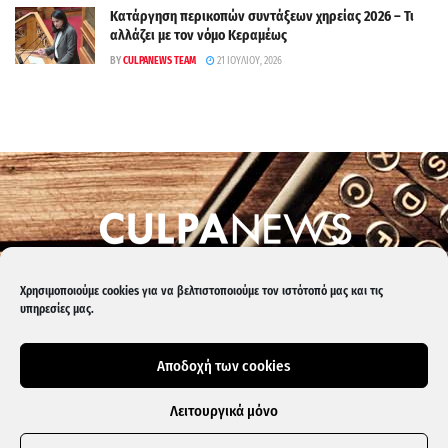
Κατάργηση περικοπών συντάξεων χηρείας 2026 – Τι
αλλάζει με τον νόμο Κεραμέως
BY
CULPANEWS TEAM
21 ΙΟΥΛΊΟΥ, 2026
Culpa
Finance & Media
Χρησιμοποιούμε cookies για να βελτιστοποιούμε τον ιστότοπό μας και τις
υπηρεσίες μας.
Επικοινωνία:
info@culpanews.gr
Διαφήμιση:
ads@culpanews.gr
Αποδοχή των cookies
Λειτουργικά μόνο