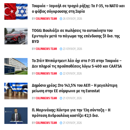
Τουρκία – Ισραήλ σε τροχιά ρήξης: Τα F-35, το ΝΑΤΟ και
ο φόβος σύγκρουσης στη Συρία
BY
CULPANEWS TEAM
26 ΙΟΥΛΊΟΥ, 2026
TOGG: Βουλιάζει σε πωλήσεις το αυτοκίνητο του
Ερντογάν μετά το πάγωμα της επένδυσης $1 δισ. της
BYD
BY
CULPANEWS TEAM
23 ΙΟΥΛΊΟΥ, 2026
Το Στέιτ Ντιπάρτμεντ λέει όχι στα F-35 στην Τουρκία –
Δεν πληροί τις προϋποθέσεις λόγω S-400 και CAATSA
BY
CULPANEWS TEAM
22 ΙΟΥΛΊΟΥ, 2026
Δημόσιο χρέος: Στο 143,5% του ΑΕΠ – Η μεγαλύτερη
μείωση στην ΕΕ σύμφωνα με τη Eurostat
BY
CULPANEWS TEAM
21 ΙΟΥΛΊΟΥ, 2026
Π. Μαρινάκης: Κόντρα για την 13η σύνταξη – Η
πρόταση Ανδρουλάκη κοστίζει €2,5 δισ.
BY
CULPANEWS TEAM
21 ΙΟΥΛΊΟΥ, 2026