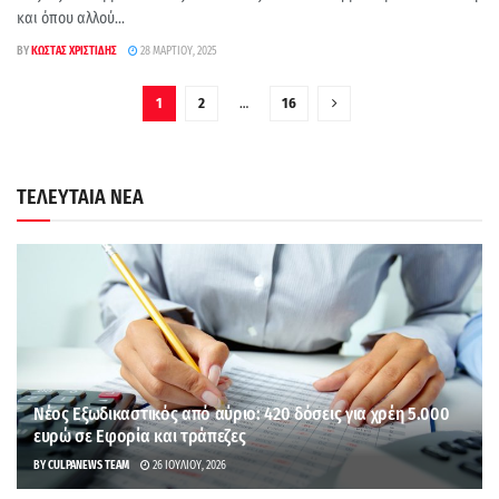
και όπου αλλού...
BY
ΚΏΣΤΑΣ ΧΡΙΣΤΊΔΗΣ
28 ΜΑΡΤΊΟΥ, 2025
1
2
…
16
ΤΕΛΕΥΤΑΙΑ ΝΕΑ
Νέος Εξωδικαστικός από αύριο: 420 δόσεις για χρέη 5.000
ευρώ σε Εφορία και τράπεζες
BY
CULPANEWS TEAM
26 ΙΟΥΛΊΟΥ, 2026