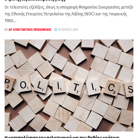
Οι τελευταίες εξελίξεις, όπως η υπογραφή Μνημονίου Συνεργασίας μεταξύ
της Εθνικής Εταιρείας Πετρελαίου της Λιβύης (NOC) και της τουρκικής
ΤΡΑΟ...
BY
ΔΡ. ΚΩΝΣΤΑΝΤΊΝΟΣ ΜΠΑΛΩΜΈΝΟΣ
18 ΙΟΥΛΊΟΥ, 2025
Η καταπολέμηση του πελατειακού και του βαθέος κράτους