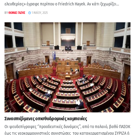
ελευθερίας» έγραφε περίπου ο Friedrich Hayek. Αν κάτι ξεχωρίζει...
BY
ΘΩΜΆΣ ΓΑΖΉΣ
1 ΜΑΪ́ΟΥ, 2025
Συνασπιζόμενες οπισθοδρομικές κομπανίες
Οι ψευδεπίγραφες ‘’προοδευτικές δυνάμεις’’, από το παλαιό, βαθύ ΠΑΣΟΚ
έως τις νεοκομμουνιστικές συνιστώσες του κατακερματισμένου ΣΥΡΙΖΑ ή