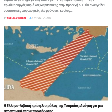
πρωθυπουργός Κυριάκος Μητσοτάκης στην προσεχή ΔΕΘ θα αναγγείλει
ουσιαστικές φορολογικές ελαφρύνσεις, κυρίως...
BY
ΚΏΣΤΑΣ ΧΡΙΣΤΊΔΗΣ
21 ΑΥΓΟΎΣΤΟΥ, 2025
Η Ελληνο-Λιβυκή κρίση & ο ρόλος της Τουρκίας: Ανάγκη για μια
στρατηγική επαναπροσέγγισης