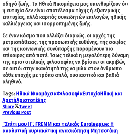
οδηγό ζωής. Τα Ηθικά Νικομάχεια μας υπενθυμίζουν ότι
η ευτυχία δεν είναι αποτέλεσμα τύχης ή εξωτερικής
επιτυχίας, αλλά καρπός συνειδητών επιλογών, ηθικής
καλλιέργειας και ισορροπημένης ζωής.
Σε έναν κόσμο που αλλάζει διαρκώς,
οι αρχές της
μετριοπάθειας, της προσωπικής ευθύνης, της σοφίας
και της κοινωνικής συνύπαρξης παραμένουν πιο
επίκαιρες από ποτέ
. Ίσως τελικά η μεγαλύτερη
δύναμη
της αριστοτελικής φιλοσοφίας
να βρίσκεται ακριβώς
σε αυτό
: στην ικανότητά της να μιλά στον άνθρωπο
κάθε εποχής με τρόπο απλό, ουσιαστικό και βαθιά
αληθινό.
Tags:
Ηθικά Νικομάχεια
Φιλοσοφία
Ευτυχία
Ηθική και
Αρετή
Αριστοτέλης
Share
Tweet
Previous Post
“Σπίτι μου ΙΙ”, FREMM και τελικός Euroleague: Η
αναλυτική κυριακάτικη ανασκόπηση Μητσοτάκη