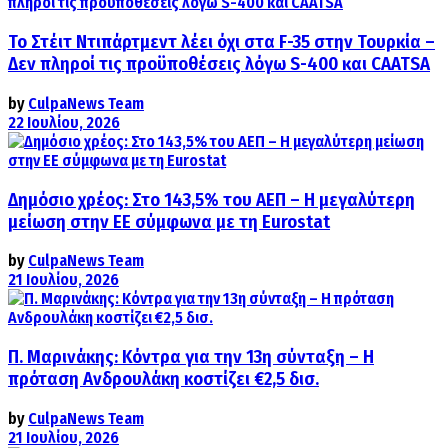
Το Στέιτ Ντιπάρτμεντ λέει όχι στα F-35 στην Τουρκία –
Δεν πληροί τις προϋποθέσεις λόγω S-400 και CAATSA
by
CulpaNews Team
22 Ιουλίου, 2026
Δημόσιο χρέος: Στο 143,5% του ΑΕΠ – Η μεγαλύτερη
μείωση στην ΕΕ σύμφωνα με τη Eurostat
by
CulpaNews Team
21 Ιουλίου, 2026
Π. Μαρινάκης: Κόντρα για την 13η σύνταξη – Η
πρόταση Ανδρουλάκη κοστίζει €2,5 δισ.
by
CulpaNews Team
21 Ιουλίου, 2026