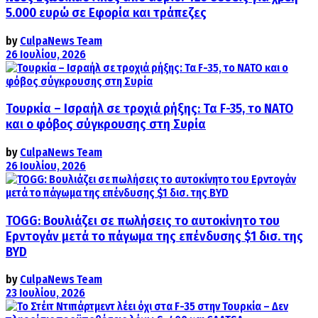
5.000 ευρώ σε Εφορία και τράπεζες
by
CulpaNews Team
26 Ιουλίου, 2026
Τουρκία – Ισραήλ σε τροχιά ρήξης: Τα F-35, το ΝΑΤΟ
και ο φόβος σύγκρουσης στη Συρία
by
CulpaNews Team
26 Ιουλίου, 2026
TOGG: Βουλιάζει σε πωλήσεις το αυτοκίνητο του
Ερντογάν μετά το πάγωμα της επένδυσης $1 δισ. της
BYD
by
CulpaNews Team
23 Ιουλίου, 2026