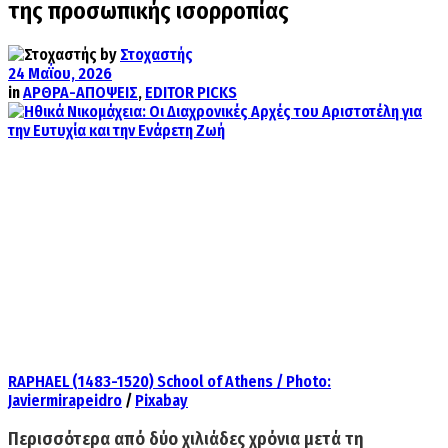
της προσωπικής ισορροπίας
by
Στοχαστής
24 Μαΐου, 2026
in
ΑΡΘΡΑ-ΑΠΟΨΕΙΣ
,
EDITOR PICKS
RAPHAEL (1483-1520) School of Athens / Photo:
Javiermirapeidro
/
Pixabay
Περισσότερα από δύο χιλιάδες χρόνια μετά τη