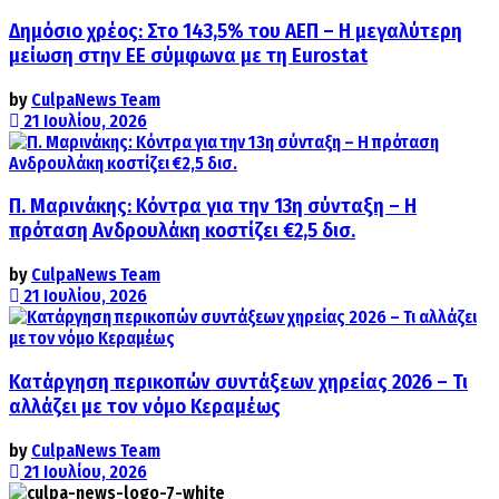
Δημόσιο χρέος: Στο 143,5% του ΑΕΠ – Η μεγαλύτερη
μείωση στην ΕΕ σύμφωνα με τη Eurostat
by
CulpaNews Team
21 Ιουλίου, 2026
Π. Μαρινάκης: Κόντρα για την 13η σύνταξη – Η
πρόταση Ανδρουλάκη κοστίζει €2,5 δισ.
by
CulpaNews Team
21 Ιουλίου, 2026
Κατάργηση περικοπών συντάξεων χηρείας 2026 – Τι
αλλάζει με τον νόμο Κεραμέως
by
CulpaNews Team
21 Ιουλίου, 2026