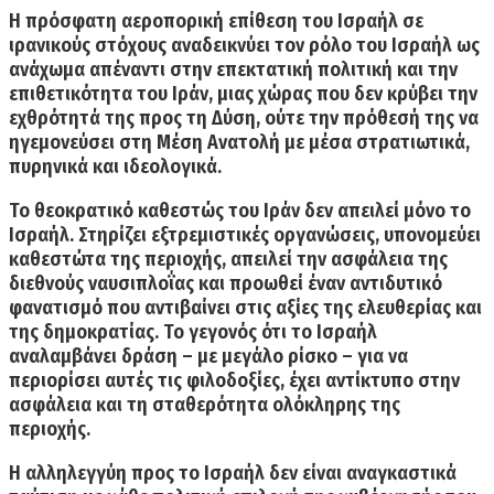
Η πρόσφατη αεροπορική επίθεση του Ισραήλ σε
ιρανικούς στόχους αναδεικνύει τον ρόλο του Ισραήλ ως
ανάχωμα απέναντι στην επεκτατική πολιτική και την
επιθετικότητα του Ιράν, μιας χώρας που δεν κρύβει την
εχθρότητά της προς τη Δύση, ούτε την πρόθεσή της να
ηγεμονεύσει στη Μέση Ανατολή με μέσα στρατιωτικά,
πυρηνικά και ιδεολογικά.
Το θεοκρατικό καθεστώς του Ιράν δεν απειλεί μόνο το
Ισραήλ. Στηρίζει εξτρεμιστικές οργανώσεις, υπονομεύει
καθεστώτα της περιοχής, απειλεί την ασφάλεια της
διεθνούς ναυσιπλοΐας και προωθεί έναν αντιδυτικό
φανατισμό που αντιβαίνει στις αξίες της ελευθερίας και
της δημοκρατίας. Το γεγονός ότι το Ισραήλ
αναλαμβάνει δράση – με μεγάλο ρίσκο – για να
περιορίσει αυτές τις φιλοδοξίες, έχει αντίκτυπο στην
ασφάλεια και τη σταθερότητα ολόκληρης
της
περιοχής.
Η αλληλεγγύη προς το Ισραήλ δεν είναι αναγκαστικά