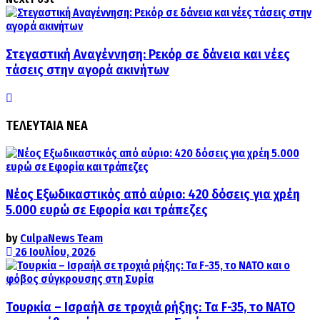
Στεγαστική Αναγέννηση: Ρεκόρ σε δάνεια και νέες
τάσεις στην αγορά ακινήτων
ΤΕΛΕΥΤΑΙΑ ΝΕΑ
Νέος Εξωδικαστικός από αύριο: 420 δόσεις για χρέη
5.000 ευρώ σε Εφορία και τράπεζες
by
CulpaNews Team
26 Ιουλίου, 2026
Τουρκία – Ισραήλ σε τροχιά ρήξης: Τα F-35, το ΝΑΤΟ