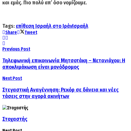
και εμάς. Πιο πολύ απ’ όσο νομίζουμε.
Tags:
επίθεση Ισραήλ στο Ιράν
Ισραήλ
Share
Tweet
Previous Post
Τηλεφωνική επικοινωνία Μητσοτάκη – Νετανιάχου: Η
αποκλιμάκωση είναι μονόδρομος
Next Post
Στεγαστική Αναγέννηση: Ρεκόρ σε δάνεια και νέες
τάσεις στην αγορά ακινήτων
Στοχαστής
Next Post