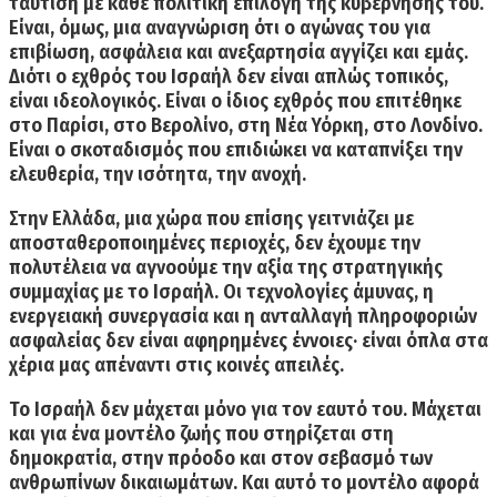
ταύτιση με κάθε πολιτική επιλογή της κυβέρνησής του.
Είναι, όμως, μια αναγνώριση ότι ο αγώνας του για
επιβίωση, ασφάλεια και ανεξαρτησία αγγίζει και εμάς.
Διότι ο εχθρός του Ισραήλ δεν είναι απλώς τοπικός,
είναι ιδεολογικός. Είναι ο ίδιος εχθρός που επιτέθηκε
στο Παρίσι, στο Βερολίνο, στη Νέα Υόρκη, στο Λονδίνο.
Είναι ο σκοταδισμός που επιδιώκει να καταπνίξει την
ελευθερία, την ισότητα, την ανοχή.
Στην Ελλάδα,
μια χώρα που επίσης γειτνιάζει με
αποσταθεροποιημένες περιοχές,
δεν έχουμε την
πολυτέλεια να αγνοούμε την αξία της στρατηγικής
συμμαχίας με το Ισραήλ.
Οι τεχνολογίες άμυνας, η
ενεργειακή συνεργασία και η ανταλλαγή πληροφοριών
ασφαλείας δεν είναι αφηρημένες έννοιες· είναι όπλα στα
χέρια μας απέναντι στις κοινές απειλές.
Το Ισραήλ δεν μάχεται μόνο για τον εαυτό του.
Μάχεται
και για ένα μοντέλο ζωής που στηρίζεται στη
δημοκρατία, στην πρόοδο και στον σεβασμό των
ανθρωπίνων δικαιωμάτων. Και αυτό το μοντέλο αφορά