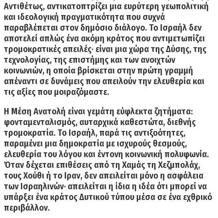
Αντιθέτως, αντικατοπτρίζει μια ευρύτερη γεωπολιτική
και ιδεολογική πραγματικότητα που συχνά
παραβλέπεται στον δημόσιο διάλογο. Το Ισραήλ δεν
αποτελεί απλώς ένα ακόμη κράτος που αντιμετωπίζει
τρομοκρατικές απειλές· είναι μια χώρα της Δύσης, της
τεχνολογίας, της επιστήμης και των ανοιχτών
κοινωνιών, η οποία βρίσκεται στην πρώτη γραμμή
απέναντι σε δυνάμεις που απειλούν την ελευθερία και
τις αξίες που μοιραζόμαστε.
Η Μέση Ανατολή είναι γεμάτη εύφλεκτα ζητήματα:
φονταμενταλισμός, αυταρχικά καθεστώτα, διεθνής
τρομοκρατία.
Το Ισραήλ, παρά τις αντιξοότητες,
παραμένει μια δημοκρατία με ισχυρούς θεσμούς,
ελευθερία του λόγου και έντονη κοινωνική πολυφωνία.
Όταν δέχεται επιθέσεις από τη Χαμάς τη Χεζμπολάχ,
τους Χούθι ή το Ιραν, δεν απειλείται μόνο η ασφάλεια
των Ισραηλινών· απειλείται η ίδια η ιδέα ότι μπορεί να
υπάρξει ένα κράτος Δυτικού τύπου μέσα σε ένα εχθρικό
περιβάλλον.