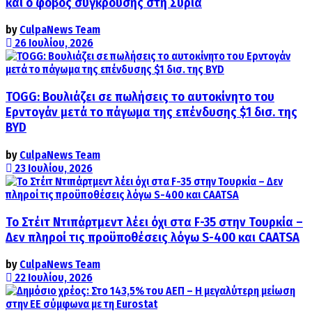
και ο φόβος σύγκρουσης στη Συρία
by
CulpaNews Team
26 Ιουλίου, 2026
TOGG: Βουλιάζει σε πωλήσεις το αυτοκίνητο του
Ερντογάν μετά το πάγωμα της επένδυσης $1 δισ. της
BYD
by
CulpaNews Team
23 Ιουλίου, 2026
Το Στέιτ Ντιπάρτμεντ λέει όχι στα F-35 στην Τουρκία –
Δεν πληροί τις προϋποθέσεις λόγω S-400 και CAATSA
by
CulpaNews Team
22 Ιουλίου, 2026