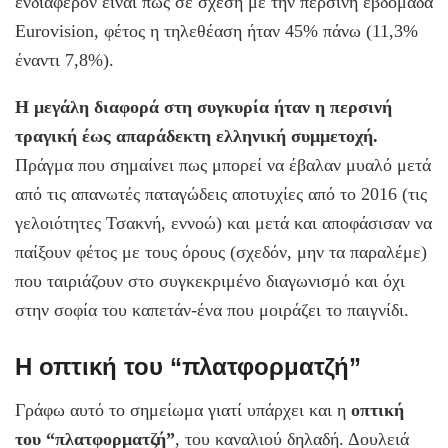
ενδιαφέρον είναι πως σε σχέση με την περσινή εβδομάδα
Eurovision, φέτος η τηλεθέαση ήταν 45% πάνω (11,3%
έναντι 7,8%).
Η μεγάλη διαφορά στη συγκυρία ήταν η περσινή
τραγική έως απαράδεκτη ελληνική συμμετοχή.
Πράγμα που σημαίνει πως μπορεί να έβαλαν μυαλό μετά
από τις απανωτές παταγώδεις αποτυχίες από το 2016 (τις
γελοιότητες Τσακνή, εννοώ) και μετά και αποφάσισαν να
παίξουν φέτος με τους όρους (σχεδόν, μην τα παραλέμε)
που ταιριάζουν στο συγκεκριμένο διαγωνισμό και όχι
στην σοφία του καπετάν-ένα που μοιράζει το παιγνίδι.
Η οπτική του “πλατφορματζή”
Γράφω αυτό το σημείωμα γιατί υπάρχει και η
οπτική
του “πλατφορματζή”
, του καναλιού δηλαδή. Δουλειά