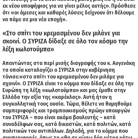
εκ νέου υποψήφιος για να γίνει μέλος αυτής
». Πρόσθεσε
ότι «οι άμεσες και καθαρές λύσεις δείχνουν ότι θέλουμε
να πάμε σε μια νέα εποχή».
«Στο σπίτι του κρεμασμένου δεν μιλάνε για
σκοινί. Ο ΣΥΡΙΖΑ δίδαξε σε όλο τον κόσμο την
λέξη κωλοτούμπα»
Απαντώντας στα περί μισής διαγραφής του κ. Αυγενάκη
τα οποία καταλογίζει ο ΣΥΡΙΖΑ στην κυβέρνηση
τόνισε:«στο σπίτι του κρεμασμένου δεν μιλάμε για
σχοινί». Ο ΣΥΡΙΖΑ είναι το κόμμα που δίδαξε σε όλη την
Ευρώπη τη λέξη «κωλοτούμπα» και μας έμαθε στην
Ελλάδα την αξία της «καρέκλας». Αυτή ήταν η
συγκολλητική τους ουσία. Τώρα, θέλετε να θυμηθούμε
συμπεριφορές και τραμπουκισμούς πρώην υπουργών
του ΣΥΡΙΖΑ – που είναι ακόμα βουλευτής – κατά
συναδέλφων σας, κατά δικαστών, κατά πολιτών, κατά
πολιτικών του αντιπάλων.
Δηλαδή, για το κόμμα που
συμπεριφορές, όπως το «θα σε χώσω δύο μέτρα κάτω