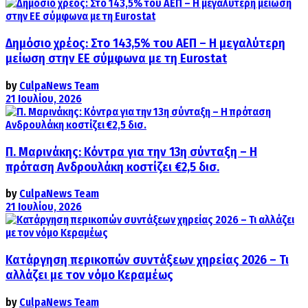
Δημόσιο χρέος: Στο 143,5% του ΑΕΠ – Η μεγαλύτερη
μείωση στην ΕΕ σύμφωνα με τη Eurostat
by
CulpaNews Team
21 Ιουλίου, 2026
Π. Μαρινάκης: Κόντρα για την 13η σύνταξη – Η
πρόταση Ανδρουλάκη κοστίζει €2,5 δισ.
by
CulpaNews Team
21 Ιουλίου, 2026
Κατάργηση περικοπών συντάξεων χηρείας 2026 – Τι
αλλάζει με τον νόμο Κεραμέως
by
CulpaNews Team