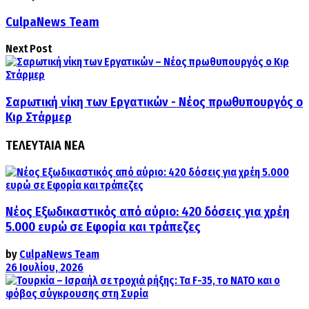
CulpaNews Team
Next Post
Σαρωτική νίκη των Εργατικών - Νέος πρωθυπουργός ο
Κιρ Στάρμερ
ΤΕΛΕΥΤΑΙΑ ΝΕΑ
Νέος Εξωδικαστικός από αύριο: 420 δόσεις για χρέη
5.000 ευρώ σε Εφορία και τράπεζες
by
CulpaNews Team
26 Ιουλίου, 2026