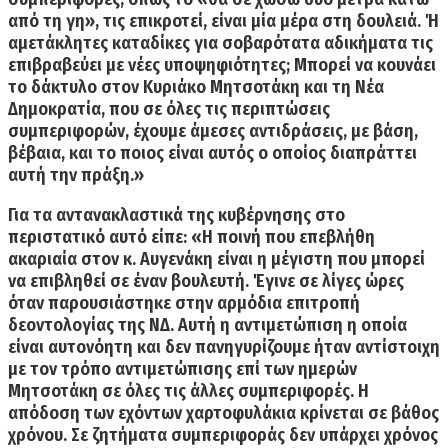
από τη γη», τις επικροτεί, είναι μία μέρα στη δουλειά.
Ή
αμετάκλητες καταδίκες για σοβαρότατα αδικήματα τις
επιβραβεύει με νέες υποψηφιότητες; Μπορεί να κουνάει
το δάκτυλο στον Κυριάκο Μητσοτάκη και τη Νέα
Δημοκρατία, που σε όλες τις περιπτώσεις
συμπεριφορών, έχουμε άμεσες αντιδράσεις, με βάση,
βέβαια, και το ποιος είναι αυτός ο οποίος διαπράττει
αυτή την πράξη.»
Για τα αντανακλαστικά της κυβέρνησης στο
περιστατικό αυτό είπε:
«Η ποινή που επεβλήθη
ακαριαία στον κ. Αυγενάκη είναι η μέγιστη που μπορεί
να επιβληθεί σε έναν βουλευτή.
Έγινε σε λίγες ώρες
όταν παρουσιάστηκε στην αρμόδια επιτροπή
δεοντολογίας της ΝΔ. Αυτή η αντιμετώπιση η οποία
είναι αυτονόητη και δεν πανηγυρίζουμε ήταν αντίστοιχη
με τον τρόπο αντιμετώπισης επί των ημερών
Μητσοτάκη σε όλες τις άλλες συμπεριφορές. Η
απόδοση των εχόντων χαρτοφυλάκια κρίνεται σε βάθος
χρόνου. Σε ζητήματα συμπεριφοράς δεν υπάρχει χρόνος