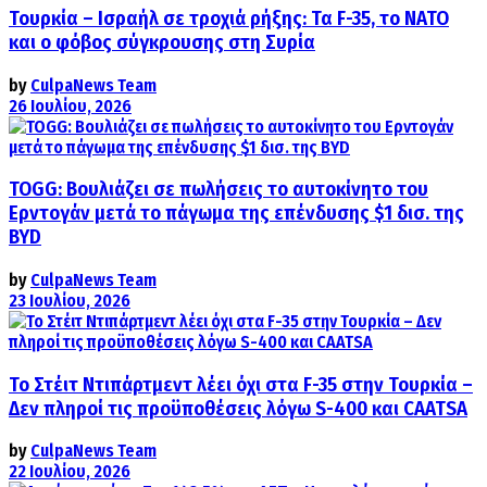
Τουρκία – Ισραήλ σε τροχιά ρήξης: Τα F-35, το ΝΑΤΟ
και ο φόβος σύγκρουσης στη Συρία
by
CulpaNews Team
26 Ιουλίου, 2026
TOGG: Βουλιάζει σε πωλήσεις το αυτοκίνητο του
Ερντογάν μετά το πάγωμα της επένδυσης $1 δισ. της
BYD
by
CulpaNews Team
23 Ιουλίου, 2026
Το Στέιτ Ντιπάρτμεντ λέει όχι στα F-35 στην Τουρκία –
Δεν πληροί τις προϋποθέσεις λόγω S-400 και CAATSA
by
CulpaNews Team
22 Ιουλίου, 2026