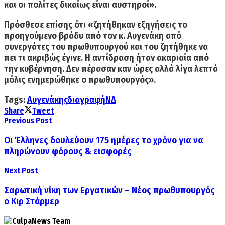
και οι πολίτες δικαίως είναι αυστηροί».
Πρόσθεσε επίσης ότι «ζητήθηκαν εξηγήσεις το
προηγούμενο βράδυ από τον κ. Αυγενάκη από
συνεργάτες του πρωθυπουργού και του ζητήθηκε να
πει τι ακριβώς έγινε. Η αντίδραση ήταν ακαριαία από
την κυβέρνηση. Δεν πέρασαν καν ώρες αλλά λίγα λεπτά
μόλις ενημερώθηκε ο πρωθυπουργός».
Tags:
Αυγενάκης
διαγραφή
ΝΔ
Share
Tweet
Previous Post
Οι Έλληνες δουλεύουν 175 ημέρες το χρόνο για να
πληρώνουν φόρους & εισφορές
Next Post
Σαρωτική νίκη των Εργατικών – Νέος πρωθυπουργός
ο Κιρ Στάρμερ