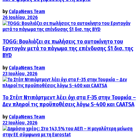
by
CulpaNews Team
26 Ιουλίου, 2026
TOGG: Βουλιάζει σε πωλήσεις το αυτοκίνητο του
Ερντογάν μετά το πάγωμα της επένδυσης $1 δισ. της
BYD
by
CulpaNews Team
23 Ιουλίου, 2026
Το Στέιτ Ντιπάρτμεντ λέει όχι στα F-35 στην Τουρκία –
Δεν πληροί τις προϋποθέσεις λόγω S-400 και CAATSA
by
CulpaNews Team
22 Ιουλίου, 2026