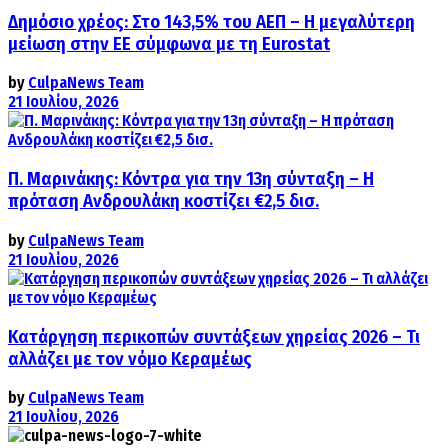
Δημόσιο χρέος: Στο 143,5% του ΑΕΠ – Η μεγαλύτερη
μείωση στην ΕΕ σύμφωνα με τη Eurostat
by
CulpaNews Team
21 Ιουλίου, 2026
Π. Μαρινάκης: Κόντρα για την 13η σύνταξη – Η
πρόταση Ανδρουλάκη κοστίζει €2,5 δισ.
by
CulpaNews Team
21 Ιουλίου, 2026
Κατάργηση περικοπών συντάξεων χηρείας 2026 – Τι
αλλάζει με τον νόμο Κεραμέως
by
CulpaNews Team
21 Ιουλίου, 2026