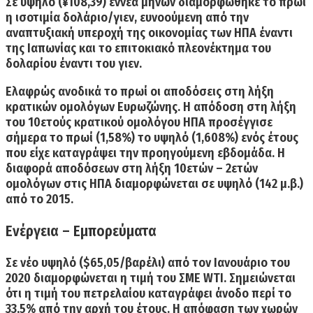
Σε υψηλό (¥108,39) εννέα μηνών διαμορφώθηκε το πρωί
η ισοτιμία δολάριο/γιεν, ευνοούμενη από την
αναπτυξιακή υπεροχή της οικονομίας των ΗΠΑ έναντι
της Ιαπωνίας και το επιτοκιακό πλεονέκτημα του
δολαρίου έναντι του γιεν.
Ελαφρώς ανοδικά το πρωί οι αποδόσεις στη λήξη
κρατικών ομολόγων Ευρωζώνης. Η
απόδοση στη λήξη
του 10ετούς κρατικού ομολόγου ΗΠΑ
προσέγγισε
σήμερα το πρωί (1,58%) το υψηλό (1,608%)
ενός έτους
που είχε καταγράψει την προηγούμενη εβδομάδα. Η
διαφορά αποδόσεων στη λήξη 10ετών – 2ετών
ομολόγων στις ΗΠΑ διαμορφώνεται σε υψηλό (142 μ.β.)
από το 2015.
Ενέργεια – Εμπορεύματα
Σε
νέο υψηλό ($65,05/βαρέλι)
από τον Ιανουάριο του
2020 διαμορφώνεται η τιμή του ΣΜΕ WTI. Σημειώνεται
ότι
η τιμή του πετρελαίου καταγράφει άνοδο περί το
33,5%
από την αρχή του έτους. Η απόφαση των χωρών