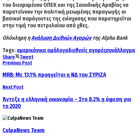
του διευρυμένου ΟΠΕΚ και της Σαουδικής Αραβίας να
παρατείνουν την πολιτική μειωμένης παραγωγής οι
βασικοί παράγοντες της ενίσχυσης που παρατηρείται
στην τιμή του πετρελαίου από χθες.
Ολόκληρη η
Ανάλυση Διεθνών Αγορών
της Alpha Bank
Tags:
αμερικάνικα ομόλογα
διεθνείς αγορές
συνάλλαγμα
Share
Tweet
Previous Post
MRB: Με 13,1% προηγείται η ΝΔ του ΣΥΡΙΖΑ
Next Post
Άντεξε η ελληνική οικονομία – Στο 8,2% η ύφεση για
το 2020
CulpaNews Team