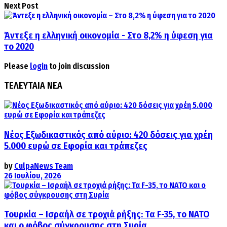
Next Post
Άντεξε η ελληνική οικονομία - Στο 8,2% η ύφεση για
το 2020
Please
login
to join discussion
ΤΕΛΕΥΤΑΙΑ ΝΕΑ
Νέος Εξωδικαστικός από αύριο: 420 δόσεις για χρέη
5.000 ευρώ σε Εφορία και τράπεζες
by
CulpaNews Team
26 Ιουλίου, 2026
Τουρκία – Ισραήλ σε τροχιά ρήξης: Τα F-35, το ΝΑΤΟ
και ο φόβος σύγκρουσης στη Συρία