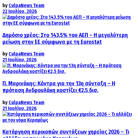
by
CulpaNews Team
22 Ιουλίου, 2026
Δημόσιο χρέος: Στο 143,5% του ΑΕΠ – Η μεγαλύτερη
μείωση στην ΕΕ σύμφωνα με τη Eurostat
by
CulpaNews Team
21 Ιουλίου, 2026
Π. Μαρινάκης: Κόντρα για την 13η σύνταξη – Η
πρόταση Ανδρουλάκη κοστίζει €2,5 δισ.
by
CulpaNews Team
21 Ιουλίου, 2026
Κατάργηση περικοπών συντάξεων χηρείας 2026 – Τι