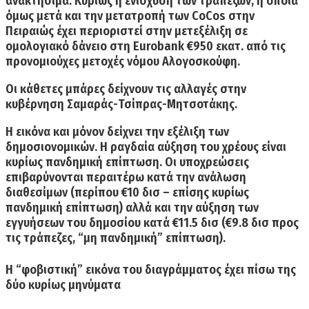
ανακτήσιμα. Κυρίως η ενίσχυση των τραπεζών, η οποία
όμως μετά και την μετατροπή των CoCos στην
Πειραιώς έχει περιοριστεί στην μετεξέλιξη σε
ομολογιακό δάνειο στη Eurobank €950 εκατ. από τις
προνομιούχες μετοχές νόμου Αλογοσκούφη.
Οι κάθετες μπάρες
δείχνουν τις αλλαγές στην
κυβέρνηση Σαμαράς-Τσίπρας-Μητσοτάκης.
Η εικόνα και μόνον δείχνει την εξέλιξη των
δημοσιονομικών.
Η ραγδαία αύξηση του χρέους είναι
κυρίως πανδημική επίπτωση.
Οι υποχρεώσεις
επιβαρύνονται περαιτέρω κατά την ανάλωση
διαθεσίμων (περίπου €10 δισ – επίσης κυρίως
πανδημική επίπτωση) αλλά και την αύξηση των
εγγυήσεων του δημοσίου κατά €11.5 δισ (€9.8 δισ προς
τις τράπεζες, “μη πανδημική” επίπτωση).
Η “φοβιστική” εικόνα του διαγράμματος έχει πίσω της
δύο κυρίως μηνύματα