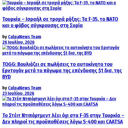
Τουρκία – Ισραήλ σε τροχιά ρήξης: Τα F-35, το ΝΑΤΟ
και ο φόβος σύγκρουσης στη Συρία
by
CulpaNews Team
26 Ιουλίου, 2026
TOGG: Βουλιάζει σε πωλήσεις το αυτοκίνητο του
Ερντογάν μετά το πάγωμα της επένδυσης $1 δισ. της
BYD
by
CulpaNews Team
23 Ιουλίου, 2026
Το Στέιτ Ντιπάρτμεντ λέει όχι στα F-35 στην Τουρκία –
Δεν πληροί τις προϋποθέσεις λόγω S-400 και CAATSA