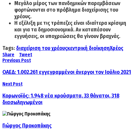
Μεγάλο μέρος των πανδημικών παρεμβάσεων
φορτώνοντα
ι στο πρόβλημα διαχείρισης του
χρέους.
Η εξέλιξη με τις τράπεζες είναι ιδιαίτερα κρίσιμη
και για τα δημοσιονομικά.
Αν καταπέσουν
εγγυήσεις, οι υποχρεώσεις θα γίνουν βραχνάς.
Tags:
διαχείριση του χρέους
κεντρική διοίκηση
Χρέος
Share
Tweet
Previous Post
ΟΑΕΔ: 1.002.261 εγγεγραμμένοι άνεργοι τον Ιούλιο 2021
Next Post
Κορωνοϊός: 1.948 νέα κρούσματα, 33 θάνατοι, 318
διασωληνωμένοι
Γιώργος Προκοπάκης