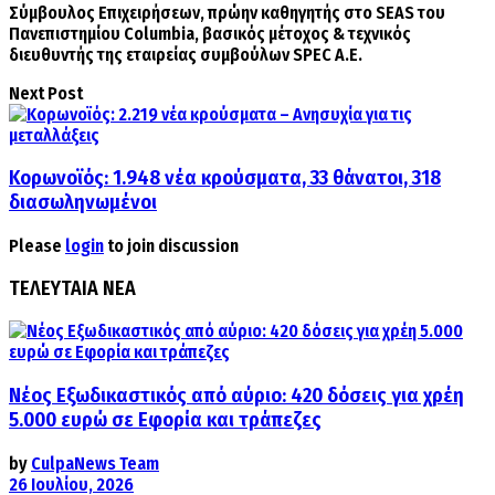
Σύμβουλος Επιχειρήσεων, πρώην καθηγητής στο SEAS του
Πανεπιστημίου Columbia, βασικός μέτοχος & τεχνικός
διευθυντής της εταιρείας συμβούλων SPEC A.E.
Next Post
Κορωνοϊός: 1.948 νέα κρούσματα, 33 θάνατοι, 318
διασωληνωμένοι
Please
login
to join discussion
ΤΕΛΕΥΤΑΙΑ ΝΕΑ
Νέος Εξωδικαστικός από αύριο: 420 δόσεις για χρέη
5.000 ευρώ σε Εφορία και τράπεζες
by
CulpaNews Team
26 Ιουλίου, 2026