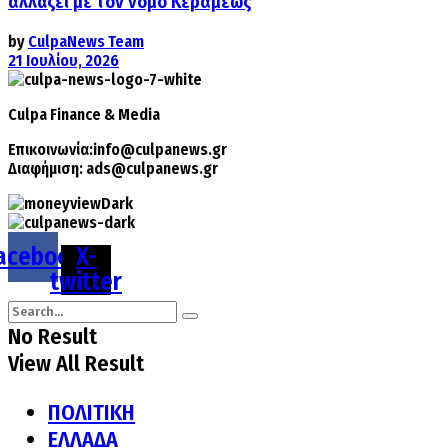
αλλάζει με τον νόμο Κεραμέως
by
CulpaNews Team
21 Ιουλίου, 2026
Culpa
Finance & Media
Επικοινωνία:
info@culpanews.gr
Διαφήμιση:
ads@culpanews.gr
acebook
X-
twitter
No Result
View All Result
ΠΟΛΙΤΙΚΗ
ΕΛΛΑΔΑ