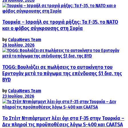
26 Ιουλίου, 2026
Τουρκία – Ισραήλ σε τροχιά ρήξης: Τα F-35, το ΝΑΤΟ
και ο φόβος σύγκρουσης στη Συρία
by
CulpaNews Team
26 Ιουλίου, 2026
TOGG: Βουλιάζει σε πωλήσεις το αυτοκίνητο του
Ερντογάν μετά το πάγωμα της επένδυσης $1 δισ. της
BYD
by
CulpaNews Team
23 Ιουλίου, 2026
Το Στέιτ Ντιπάρτμεντ λέει όχι στα F-35 στην Τουρκία –
Δεν πληροί τις προϋποθέσεις λόγω S-400 και CAATSA