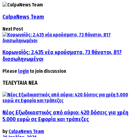
CulpaNews Team
Next Post
Κορωνοϊός: 2.435 νέα κρούσματα, 73 θάνατοι, 817
διασωληνωμένοι
Please
login
to join discussion
ΤΕΛΕΥΤΑΙΑ ΝΕΑ
Νέος Εξωδικαστικός από αύριο: 420 δόσεις για χρέη
5.000 ευρώ σε Εφορία και τράπεζες
by
CulpaNews Team