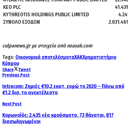
KEO PLC
41.43
KYTHREOTIS HOLDINGS PUBLIC LIMITED
4.24
ΣΥΝΟΛΟ ΕΣΟΔΩΝ
2.031.46
culpanews.gr με στοιχεία από neaxak.com
Tags:
Οικονομικά αποτελέσματα
ΧΑΚ
Χρηματιστήριο
Κύπρου
Share
Tweet
Previous Post
Intracom: Ζημιές €10,2 εκατ. ευρώ το 2020 – Πάνω από
€1,2 δισ. το ανεκτέλεστο
Next Post
Κορωνοϊός: 2.435 νέα κρούσματα, 73 θάνατοι, 817
διασωληνωμένοι