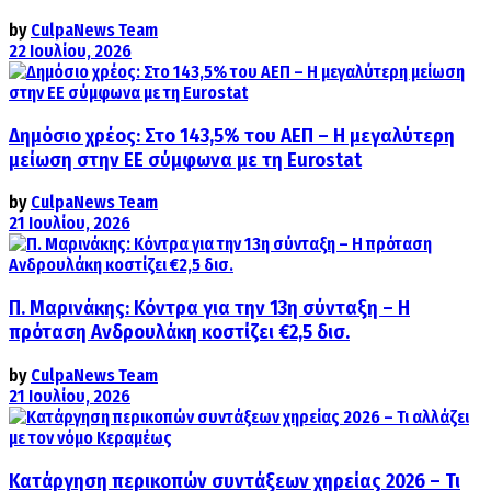
by
CulpaNews Team
22 Ιουλίου, 2026
Δημόσιο χρέος: Στο 143,5% του ΑΕΠ – Η μεγαλύτερη
μείωση στην ΕΕ σύμφωνα με τη Eurostat
by
CulpaNews Team
21 Ιουλίου, 2026
Π. Μαρινάκης: Κόντρα για την 13η σύνταξη – Η
πρόταση Ανδρουλάκη κοστίζει €2,5 δισ.
by
CulpaNews Team
21 Ιουλίου, 2026
Κατάργηση περικοπών συντάξεων χηρείας 2026 – Τι