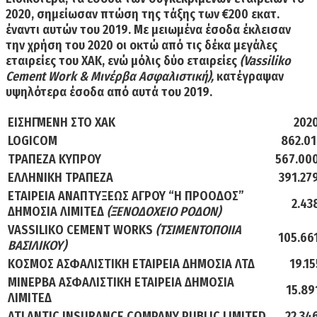
2020, σημείωσαν πτώση της τάξης των €200 εκατ.
έναντι αυτών του 2019. Με μειωμένα έσοδα έκλεισαν
την χρήση του 2020
οι οκτώ από τις δέκα μεγάλες
εταιρείες του ΧΑΚ, ε
νώ μόλις δύο εταιρείες
(Vassiliko
Cement Work & Μινέρβα Ασφαλιστική),
κατέγραψαν
υψηλότερα έσοδα από αυτά του 2019.
ΕΙΣΗΓΜΕΝΗ ΣΤΟ ΧΑΚ
202
LOGICOM
862.01
ΤΡΑΠΕΖΑ ΚΥΠΡΟΥ
567.00
ΕΛΛΗΝΙΚΗ ΤΡΑΠΕΖΑ
391.27
ΕΤΑΙΡΕΙΑ ΑΝΑΠΤΥΞΕΩΣ ΑΓΡΟΥ “Η ΠΡΟΟΔΟΣ”
2.43
ΔΗΜΟΣΙΑ ΛΙΜΙΤΕΔ
(ΞΕΝΟΔΟΧΕΙΟ ΡΟΔΟΝ)
VASSILIKO CEMENT WORKS
(ΤΣΙΜΕΝΤΟΠΟΙΙΑ
105.66
ΒΑΣΙΛΙΚΟΥ)
ΚΟΣΜΟΣ ΑΣΦΑΛΙΣΤΙΚΗ ΕΤΑΙΡΕΙΑ ΔΗΜΟΣΙΑ ΛΤΔ
19.15
ΜΙΝΕΡΒΑ ΑΣΦΑΛΙΣΤΙΚΗ ΕΤΑΙΡΕΙΑ ΔΗΜΟΣΙΑ
15.89
ΛΙΜΙΤΕΔ
ATLANTIC INSURANCE COMPANY PUBLIC LIMITED
22.34