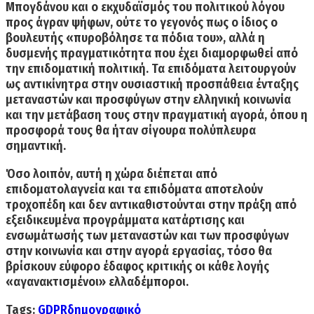
Μπογδάνου
και ο εκχυδαϊσμός του πολιτικού λόγου
προς άγραν ψήφων, ούτε το γεγονός πως ο ίδιος ο
βουλευτής «πυροβόλησε τα πόδια του», αλλά η
δυσμενής πραγματικότητα που έχει διαμορφωθεί από
την επιδοματική πολιτική. Τα επιδόματα λειτουργούν
ως αντικίνητρα στην ουσιαστική προσπάθεια ένταξης
μεταναστών και προσφύγων στην ελληνική κοινωνία
και την μετάβαση τους στην πραγματική αγορά, όπου η
προσφορά τους θα ήταν σίγουρα πολύπλευρα
σημαντική.
Όσο λοιπόν, αυτή η χώρα διέπεται από
επιδοματολαγνεία
και τα επιδόματα αποτελούν
τροχοπέδη και δεν
αντικαθιστούνται
στην πράξη από
εξειδικευμένα προγράμματα
κατάρτισης
και
ενσωμάτωσής των μεταναστών και των προσφύγων
στην κοινωνία και στην αγορά εργασίας, τόσο θα
βρίσκουν εύφορο έδαφος κριτικής οι κάθε λογής
«αγανακτισμένοι» ελλαδέμποροι.
Tags:
GDPR
δημογραφικό