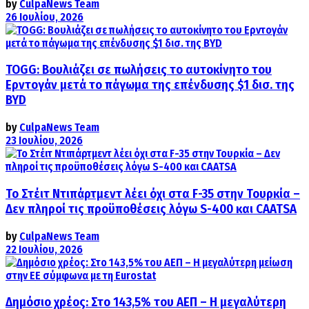
by
CulpaNews Team
26 Ιουλίου, 2026
TOGG: Βουλιάζει σε πωλήσεις το αυτοκίνητο του
Ερντογάν μετά το πάγωμα της επένδυσης $1 δισ. της
BYD
by
CulpaNews Team
23 Ιουλίου, 2026
Το Στέιτ Ντιπάρτμεντ λέει όχι στα F-35 στην Τουρκία –
Δεν πληροί τις προϋποθέσεις λόγω S-400 και CAATSA
by
CulpaNews Team
22 Ιουλίου, 2026
Δημόσιο χρέος: Στο 143,5% του ΑΕΠ – Η μεγαλύτερη