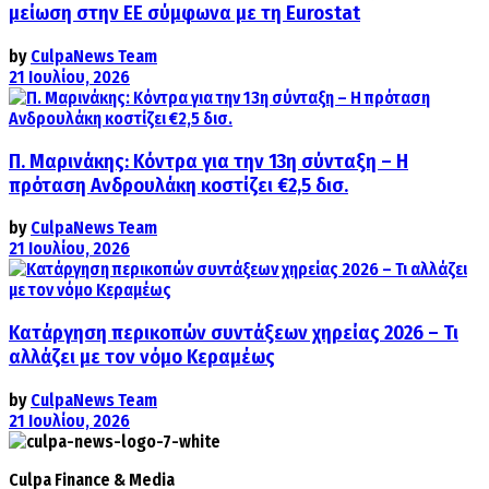
μείωση στην ΕΕ σύμφωνα με τη Eurostat
by
CulpaNews Team
21 Ιουλίου, 2026
Π. Μαρινάκης: Κόντρα για την 13η σύνταξη – Η
πρόταση Ανδρουλάκη κοστίζει €2,5 δισ.
by
CulpaNews Team
21 Ιουλίου, 2026
Κατάργηση περικοπών συντάξεων χηρείας 2026 – Τι
αλλάζει με τον νόμο Κεραμέως
by
CulpaNews Team
21 Ιουλίου, 2026
Culpa
Finance & Media