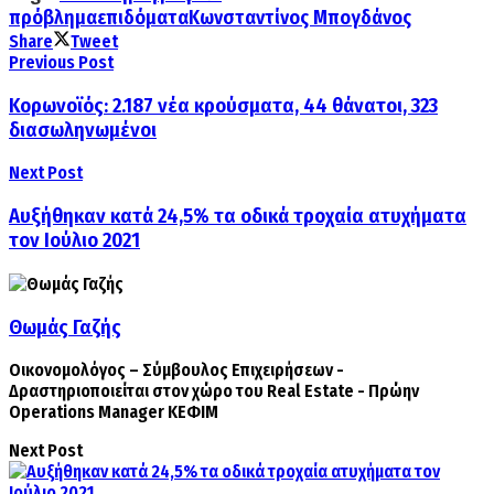
πρόβλημα
επιδόματα
Κωνσταντίνος Μπογδάνος
Share
Tweet
Previous Post
Κορωνοϊός: 2.187 νέα κρούσματα, 44 θάνατοι, 323
διασωληνωμένοι
Next Post
Αυξήθηκαν κατά 24,5% τα οδικά τροχαία ατυχήματα
τον Ιούλιο 2021
Θωμάς Γαζής
Οικονομολόγος – Σύμβουλος Επιχειρήσεων -
Δραστηριοποιείται στον χώρο του Real Estate - Πρώην
Operations Manager ΚΕΦΙΜ
Next Post