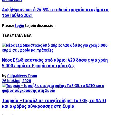
Αυξήθηκαν κατά 24,5% τα οδικά τροχαία ατυχήματα
τον Ιούλιο 2021
Please
login
to join discussion
ΤΕΛΕΥΤΑΙΑ ΝΕΑ
Νέος Εξωδικαστικός από αύριο: 420 δόσεις για χρέη
5.000 ευρώ σε Εφορία και τράπεζες
by
CulpaNews Team
26 Ιουλίου, 2026
Τουρκία – Ισραήλ σε τροχιά ρήξης: Τα F-35, το ΝΑΤΟ
και ο φόβος σύγκρουσης στη Συρία