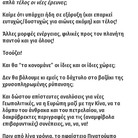
απλά
τέλος οι νέες έρευνες
;
Καίμε ότι υπάρχει ήδη σε εξόρυξη (και επαρκεί
ευτυχώς/δυστυχώς για αιώνες ακόμη) και τέλος!
Άλλες μορφές ενέργειας, φιλικές προς τον πλανήτη
παντού και για όλους!
Τσούζει!
Και θα “τα κονομάνε” οι ίδιες και οι ίδιες χώρες;
Δεν θα βάλουμε κι εμείς το δάχτυλο στο βαζάκι της
χρυσοπληρωμένης ρύπανσης;
Και δώστου απίστευτες αναλύσεις για νέες
Γεωπολιτικές, να η Ευρώπη μαζί με την Κίνα, να τα
λόμπυ του άνθρακα και του πετρελαίου, να
δακρύβρεκτες περιγραφές για τις (αναμφίβολα
επιβαρυντικές) συνέπειες, να, να, να!
Πριν από λίγα χρόνια, το ηφαίστειο Πινατούμπο