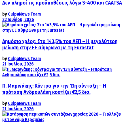
Δεν πληροί τις προϋποθέσεις λόγω S-400 και CAATSA
by
CulpaNews Team
22 Ιουλίου, 2026
Δημόσιο χρέος: Στο 143,5% του ΑΕΠ – Η μεγαλύτερη
μείωση στην ΕΕ σύμφωνα με τη Eurostat
by
CulpaNews Team
21 Ιουλίου, 2026
Π. Μαρινάκης: Κόντρα για την 13η σύνταξη – Η
πρόταση Ανδρουλάκη κοστίζει €2,5 δισ.
by
CulpaNews Team
21 Ιουλίου, 2026