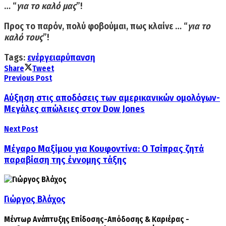
… “
για το καλό μας
”!
Προς το παρόν, πολύ φοβούμαι, πως κλαίνε … “
για το
καλό τους
”!
Tags:
ενέργεια
ρύπανση
Share
Tweet
Previous Post
Αύξηση στις αποδόσεις των αμερικανικών ομολόγων-
Μεγάλες απώλειες στον Dow Jones
Next Post
Μέγαρο Μαξίμου για Κουφοντίνα: Ο Τσίπρας ζητά
παραβίαση της έννομης τάξης
Γιώργος Βλάχος
Μέντωρ Ανάπτυξης Επίδοσης-Απόδοσης & Καριέρας -