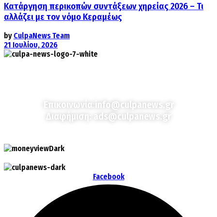
Κατάργηση περικοπών συντάξεων χηρείας 2026 – Τι
αλλάζει με τον νόμο Κεραμέως
by
CulpaNews Team
21 Ιουλίου, 2026
Culpa
Finance & Media
Επικοινωνία:
info@culpanews.gr
Διαφήμιση:
ads@culpanews.gr
Facebook