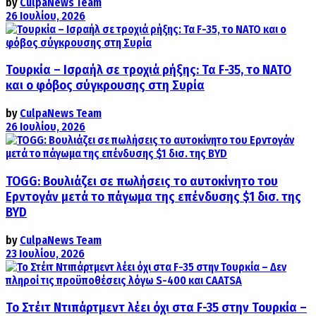
by
CulpaNews Team
26 Ιουλίου, 2026
Τουρκία – Ισραήλ σε τροχιά ρήξης: Τα F-35, το ΝΑΤΟ
και ο φόβος σύγκρουσης στη Συρία
by
CulpaNews Team
26 Ιουλίου, 2026
TOGG: Βουλιάζει σε πωλήσεις το αυτοκίνητο του
Ερντογάν μετά το πάγωμα της επένδυσης $1 δισ. της
BYD
by
CulpaNews Team
23 Ιουλίου, 2026
Το Στέιτ Ντιπάρτμεντ λέει όχι στα F-35 στην Τουρκία –