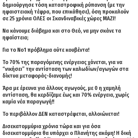
δημιούργησε τόση καταστροφική ρύπανση (με την
ηφαιστειακή τέφρα, που επικάθησε), όση προκαλούν
σε 25 χρόνια ΟΛΕΣ οι Σκανδιναβικές χώρες ΜΑΖΙ!
Να κάνουμε διάβημα και στο Θεό, να μην σκάνε τα
ηφαίστεια;
Για το Νο1 πρόβλημα ούτε κουβέντα!
Το 70% της παραγόμενης ενέργειας χάνεται, για να
“νικήσει” την αντίσταση των καλωδίων/αγωγών στα
δίκτυα μεταφοράς-διανομής!
Άρα με έρευνα για άλλους αγωγούς, με 0 η χαμηλή
αντίσταση, θα κερδίζαμε έως και 70% ενέργεια, χωρίς
καμία νέα παραγωγή!!
Το περιβάλλον ΔΕΝ καταστρέφεται,
αλλοιώνεται
!
Δισεκατομμύρια χρόνια τώρα και για όσα
δισεκατομμύρια θα υπάρχει ο Πλανήτης ακόμη! Η δική