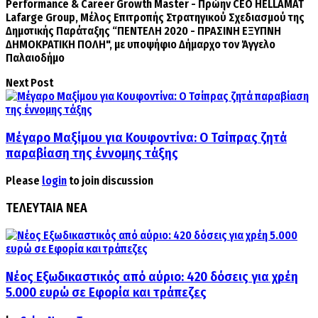
Performance & Career Growth Master - Πρώην CEO HELLAMAT
Lafarge Group, Μέλος Επιτροπής Στρατηγικού Σχεδιασμού της
Δημοτικής Παράταξης “ΠΕΝΤΕΛΗ 2020 - ΠΡΑΣΙΝΗ ΕΞΥΠΝΗ
ΔΗΜΟΚΡΑΤΙΚΗ ΠΟΛΗ", με υποψήφιο Δήμαρχο τον Άγγελο
Παλαιοδήμο
Next Post
Μέγαρο Μαξίμου για Κουφοντίνα: Ο Τσίπρας ζητά
παραβίαση της έννομης τάξης
Please
login
to join discussion
ΤΕΛΕΥΤΑΙΑ ΝΕΑ
Νέος Εξωδικαστικός από αύριο: 420 δόσεις για χρέη
5.000 ευρώ σε Εφορία και τράπεζες