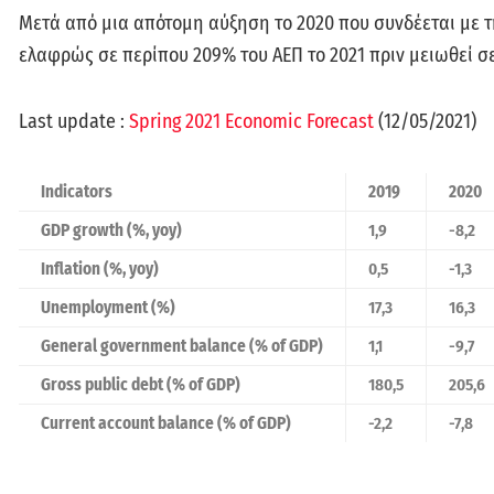
Μετά από μια απότομη αύξηση το 2020 που συνδέεται με τ
ελαφρώς σε περίπου 209% του ΑΕΠ το 2021 πριν μειωθεί σε
Last update :
Spring 2021 Economic Forecast
(12/05/2021)
Indicators
2019
2020
GDP growth (%, yoy)
1,9
-8,2
Inflation (%, yoy)
0,5
-1,3
Unemployment (%)
17,3
16,3
General government balance (% of GDP)
1,1
-9,7
Gross public debt (% of GDP)
180,5
205,6
Current account balance (% of GDP)
-2,2
-7,8