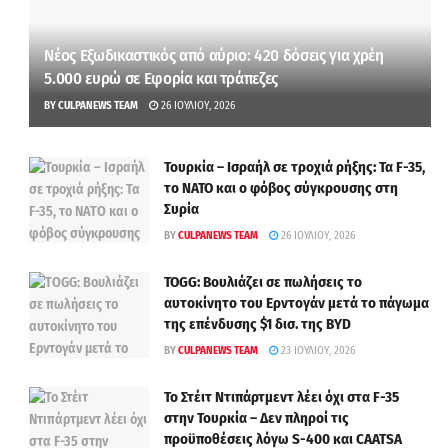
Νέος Εξωδικαστικός από αύριο: 420 δόσεις για χρέη
5.000 ευρώ σε Εφορία και τράπεζες
BY
CULPANEWS TEAM
26 ΙΟΥΛΊΟΥ, 2026
Τουρκία – Ισραήλ σε τροχιά ρήξης: Τα F-35,
το ΝΑΤΟ και ο φόβος σύγκρουσης στη
Συρία
BY
CULPANEWS TEAM
26 ΙΟΥΛΊΟΥ, 2026
TOGG: Βουλιάζει σε πωλήσεις το
αυτοκίνητο του Ερντογάν μετά το πάγωμα
της επένδυσης $1 δισ. της BYD
BY
CULPANEWS TEAM
23 ΙΟΥΛΊΟΥ, 2026
Το Στέιτ Ντιπάρτμεντ λέει όχι στα F-35
στην Τουρκία – Δεν πληροί τις
προϋποθέσεις λόγω S-400 και CAATSA