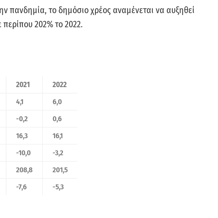
ην πανδημία, το δημόσιο χρέος αναμένεται να αυξηθεί
 περίπου 202% το 2022.
2021
2022
4,1
6,0
-0,2
0,6
16,3
16,1
-10,0
-3,2
208,8
201,5
-7,6
-5,3