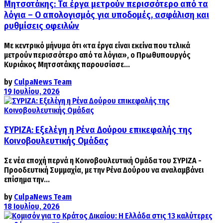
Μητσοτάκης: Τα έργα μετρούν περισσότερο από τα
λόγια – Ο απολογισμός για υποδομές, ασφάλιση και
ρυθμίσεις οφειλών
Με κεντρικό μήνυμα ότι «τα έργα είναι εκείνα που τελικά
μετρούν περισσότερο από τα λόγια», ο Πρωθυπουργός
Κυριάκος Μητσοτάκης παρουσίασε...
by
CulpaNews Team
19 Ιουλίου, 2026
ΣΥΡΙΖΑ: Εξελέγη η Ρένα Δούρου επικεφαλής της
Κοινοβουλευτικής Ομάδας
Σε νέα εποχή περνά η Κοινοβουλευτική Ομάδα του ΣΥΡΙΖΑ -
Προοδευτική Συμμαχία, με την Ρένα Δούρου να αναλαμβάνει
επίσημα την...
by
CulpaNews Team
18 Ιουλίου, 2026