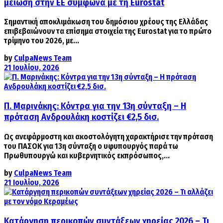
μείωση στην ΕΕ σύμφωνα με τη Eurostat
Σημαντική αποκλιμάκωση του δημόσιου χρέους της Ελλάδας
επιβεβαιώνουν τα επίσημα στοιχεία της Eurostat για το πρώτο
τρίμηνο του 2026, με...
by
CulpaNews Team
21 Ιουλίου, 2026
Π. Μαρινάκης: Κόντρα για την 13η σύνταξη – Η
πρόταση Ανδρουλάκη κοστίζει €2,5 δισ.
Ως ανεφάρμοστη και ακοστολόγητη χαρακτήρισε την πρόταση
του ΠΑΣΟΚ για 13η σύνταξη ο υφυπουργός παρά τω
Πρωθυπουργώ και κυβερνητικός εκπρόσωπος,...
by
CulpaNews Team
21 Ιουλίου, 2026
Κατάργηση περικοπών συντάξεων χηρείας 2026 – Τι