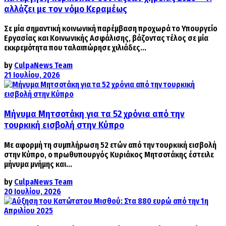
αλλάζει με τον νόμο Κεραμέως
Σε μία σημαντική κοινωνική παρέμβαση προχωρά το Υπουργείο
Εργασίας και Κοινωνικής Ασφάλισης, βάζοντας τέλος σε μία
εκκρεμότητα που ταλαιπώρησε χιλιάδες...
by
CulpaNews Team
21 Ιουλίου, 2026
Μήνυμα Μητσοτάκη για τα 52 χρόνια από την
τουρκική εισβολή στην Κύπρο
Με αφορμή τη συμπλήρωση 52 ετών από την τουρκική εισβολή
στην Κύπρο, ο πρωθυπουργός Κυριάκος Μητσοτάκης έστειλε
μήνυμα μνήμης και...
by
CulpaNews Team
20 Ιουλίου, 2026