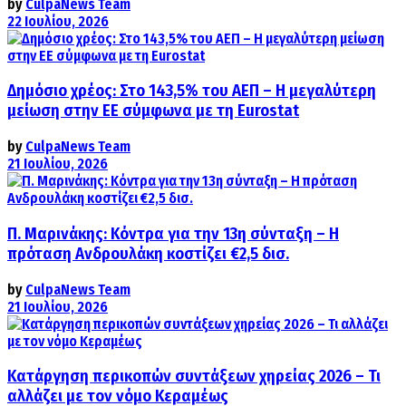
by
CulpaNews Team
22 Ιουλίου, 2026
Δημόσιο χρέος: Στο 143,5% του ΑΕΠ – Η μεγαλύτερη
μείωση στην ΕΕ σύμφωνα με τη Eurostat
by
CulpaNews Team
21 Ιουλίου, 2026
Π. Μαρινάκης: Κόντρα για την 13η σύνταξη – Η
πρόταση Ανδρουλάκη κοστίζει €2,5 δισ.
by
CulpaNews Team
21 Ιουλίου, 2026
Κατάργηση περικοπών συντάξεων χηρείας 2026 – Τι
αλλάζει με τον νόμο Κεραμέως