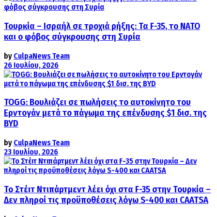
Τουρκία – Ισραήλ σε τροχιά ρήξης: Τα F-35, το ΝΑΤΟ
και ο φόβος σύγκρουσης στη Συρία
by
CulpaNews Team
26 Ιουλίου, 2026
TOGG: Βουλιάζει σε πωλήσεις το αυτοκίνητο του
Ερντογάν μετά το πάγωμα της επένδυσης $1 δισ. της
BYD
by
CulpaNews Team
23 Ιουλίου, 2026
Το Στέιτ Ντιπάρτμεντ λέει όχι στα F-35 στην Τουρκία –
Δεν πληροί τις προϋποθέσεις λόγω S-400 και CAATSA