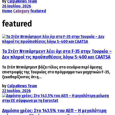
by
CulpaNews Team
26 Ιουλίου, 2026
Home
Category
featured
featured
Το Στέιτ Ντιπάρτμεντ λέει όχι στα F-35 στην Τουρκία –
Δεν πληροί τις προϋποθέσεις λόγω S-400 και CAATSA
Το Στέιτ Ντιπάρτμεντ βάζει τέλος στα σενάρια περί άμεσης
επιστροφής της Τουρκίας στο πρόγραμμα των μαχητικών F-35,
ξεκαθαρίζοντας ότι η...
by
CulpaNews Team
22 Ιουλίου, 2026
Δημόσιο χρέος: Στο 143,5% του ΑΕΠ – Η μεγαλύτερη