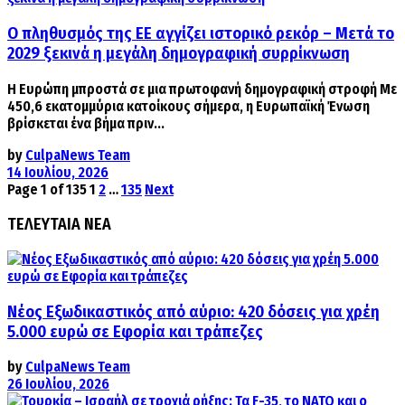
Ο πληθυσμός της ΕΕ αγγίζει ιστορικό ρεκόρ – Μετά το
2029 ξεκινά η μεγάλη δημογραφική συρρίκνωση
Η Ευρώπη μπροστά σε μια πρωτοφανή δημογραφική στροφή Με
450,6 εκατομμύρια κατοίκους σήμερα, η Ευρωπαϊκή Ένωση
βρίσκεται ένα βήμα πριν...
by
CulpaNews Team
14 Ιουλίου, 2026
Page 1 of 135
1
2
…
135
Next
ΤΕΛΕΥΤΑΙΑ ΝΕΑ
Νέος Εξωδικαστικός από αύριο: 420 δόσεις για χρέη
5.000 ευρώ σε Εφορία και τράπεζες
by
CulpaNews Team
26 Ιουλίου, 2026