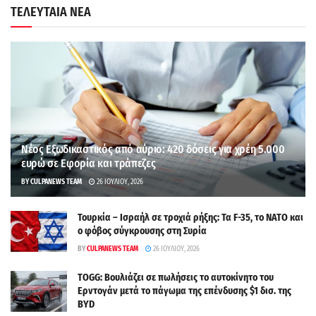
ΤΕΛΕΥΤΑΙΑ ΝΕΑ
Νέος Εξωδικαστικός από αύριο: 420 δόσεις για χρέη 5.000
ευρώ σε Εφορία και τράπεζες
BY
CULPANEWS TEAM
26 ΙΟΥΛΊΟΥ, 2026
Τουρκία – Ισραήλ σε τροχιά ρήξης: Τα F-35, το ΝΑΤΟ και
ο φόβος σύγκρουσης στη Συρία
BY
CULPANEWS TEAM
26 ΙΟΥΛΊΟΥ, 2026
TOGG: Βουλιάζει σε πωλήσεις το αυτοκίνητο του
Ερντογάν μετά το πάγωμα της επένδυσης $1 δισ. της
BYD