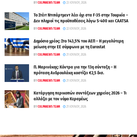
BY
CULPANEWS TEAM
23 ΙΟΥΛΊΟΥ, 2026
Το Στέιτ Ντιπάρτμεντ λέει όχι στα F-35 στην Τουρκία –
Δεν πληροί τις προϋποθέσεις λόγω S-400 και CAATSA
BY
CULPANEWS TEAM
22 ΙΟΥΛΊΟΥ, 2026
Δημόσιο χρέος: Στο 143,5% του ΑΕΠ – Η μεγαλύτερη
μείωση στην ΕΕ σύμφωνα με τη Eurostat
BY
CULPANEWS TEAM
21 ΙΟΥΛΊΟΥ, 2026
Π. Μαρινάκης: Κόντρα για την 13η σύνταξη – Η
πρόταση Ανδρουλάκη κοστίζει €2,5 δισ.
BY
CULPANEWS TEAM
21 ΙΟΥΛΊΟΥ, 2026
Κατάργηση περικοπών συντάξεων χηρείας 2026 – Τι
αλλάζει με τον νόμο Κεραμέως
BY
CULPANEWS TEAM
21 ΙΟΥΛΊΟΥ, 2026