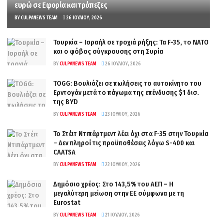
ευρώ σε Εφορία και τράπεζες
BY
CULPANEWS TEAM
26 ΙΟΥΛΊΟΥ, 2026
Τουρκία – Ισραήλ σε τροχιά ρήξης: Τα F-35, το ΝΑΤΟ
και ο φόβος σύγκρουσης στη Συρία
BY
CULPANEWS TEAM
26 ΙΟΥΛΊΟΥ, 2026
TOGG: Βουλιάζει σε πωλήσεις το αυτοκίνητο του
Ερντογάν μετά το πάγωμα της επένδυσης $1 δισ.
της BYD
BY
CULPANEWS TEAM
23 ΙΟΥΛΊΟΥ, 2026
Το Στέιτ Ντιπάρτμεντ λέει όχι στα F-35 στην Τουρκία
– Δεν πληροί τις προϋποθέσεις λόγω S-400 και
CAATSA
BY
CULPANEWS TEAM
22 ΙΟΥΛΊΟΥ, 2026
Δημόσιο χρέος: Στο 143,5% του ΑΕΠ – Η
μεγαλύτερη μείωση στην ΕΕ σύμφωνα με τη
Eurostat
BY
CULPANEWS TEAM
21 ΙΟΥΛΊΟΥ, 2026