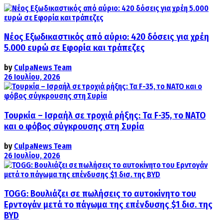
Νέος Εξωδικαστικός από αύριο: 420 δόσεις για χρέη
5.000 ευρώ σε Εφορία και τράπεζες
by
CulpaNews Team
26 Ιουλίου, 2026
Τουρκία – Ισραήλ σε τροχιά ρήξης: Τα F-35, το ΝΑΤΟ
και ο φόβος σύγκρουσης στη Συρία
by
CulpaNews Team
26 Ιουλίου, 2026
TOGG: Βουλιάζει σε πωλήσεις το αυτοκίνητο του
Ερντογάν μετά το πάγωμα της επένδυσης $1 δισ. της
BYD