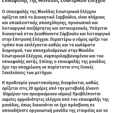
Επικεφαλής της Μονάδας Εσωτερικού Ελέγχου
Ο επικεφαλής της Μονάδας Εσωτερικού Ελέγχου
ορίζεται από το Διοικητικό Συμβούλιο, είναι
πλήρους
και αποκλειστικής απασχόλησης
, προσωπικά και
λειτουργικά ανεξάρτητος και αντικειμενικός.
Υπάγεται
διοικητικά στον Διευθύνοντα Σύμβουλο και λειτουργικά
στην Επιτροπή Ελέγχου
. Περαιτέρω ο νόμος ορίζει τον
τρόπο που επιλέγονται καθώς και τα κωλύματα
διορισμού, των απασχολούμενων στην Μονάδα
Εσωτερικού Ελέγχου, συμπεριλαμβανομένου και του
επικεφαλής αυτής. Επίσης ο επικεφαλής της μονάδας
έχει την υποχρέωση να
παρίσταται στις Γενικές
Συνελεύσεις
των μετόχων.
Η προθεσμία γνωστοποίησης διευρύνεται, καθώς
ορίζεται στις 20 ημέρες από την μεταβολή
(έναντι
10ημέρου του προηγούμενου νόμου).
Προβλέπονται
ευρείες αρμοδιότητες ελέγχου από τον επικεφαλής της
μονάδας, όπως δικαιούται να έχει
πρόσβαση σε
οποιαδήποτε οργανωτική μονάδα της εταιρείας
και να