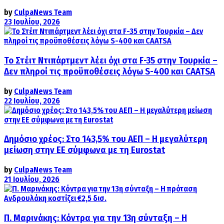
by
CulpaNews Team
23 Ιουλίου, 2026
Το Στέιτ Ντιπάρτμεντ λέει όχι στα F-35 στην Τουρκία –
Δεν πληροί τις προϋποθέσεις λόγω S-400 και CAATSA
by
CulpaNews Team
22 Ιουλίου, 2026
Δημόσιο χρέος: Στο 143,5% του ΑΕΠ – Η μεγαλύτερη
μείωση στην ΕΕ σύμφωνα με τη Eurostat
by
CulpaNews Team
21 Ιουλίου, 2026
Π. Μαρινάκης: Κόντρα για την 13η σύνταξη – Η