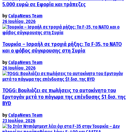
5.000 ευρώ σε Εφορία και τράπεζες
by
CulpaNews Team
26 Ιουλίου, 2026
Τουρκία – Ισραήλ σε τροχιά ρήξης: Τα F-35, το ΝΑΤΟ
και ο φόβος σύγκρουσης στη Συρία
by
CulpaNews Team
26 Ιουλίου, 2026
TOGG: Βουλιάζει σε πωλήσεις το αυτοκίνητο του
Ερντογάν μετά το πάγωμα της επένδυσης $1 δισ. της
BYD
by
CulpaNews Team
23 Ιουλίου, 2026