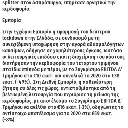
splitter στον Ασπρόπυργο, επηρέασε αρνητικά την
κερδοφορία.
Εμπορία ­
Στην Εγχώρια Εμπορία η εφαρμογή του δεύτερου
lockdown στην Ελλάδα, σε συνδυασμό με τη
συνεχιζόμενη υποχώρηση στην αγορά αδασμολόγητων
καυσίμων,
οδήγησε σε χαμηλότερους όγκους
, ωστόσο
οι λειτουργικές επιδόσεις και η διαχείριση του κόστους
διατήρησαν την κερδοφορία του τέταρτου τριμήνου
στα ίδια επίπεδα με πέρσι, με το Συγκρίσιμο EBITDA Δ’
Τριμήνου στα €10 εκατ. και συνολικά το 2020 στα €38
εκατ. (-49%). ­ Στη Διεθνή Εμπορία, η ασθενέστερη
ζήτηση σε όλες τις χώρες, αντισταθμίστηκε από τη
βελτιωμένη λειτουργία που περιόρισε τη μείωση της
κερδοφορίας, με αποτέλεσμα το Συγκρίσιμο EBITDA Δ’
Τριμήνου να ανέλθει στα €16 εκατ. (-3%), οδηγώντας το
αντίστοιχο αποτέλεσμα για το 2020 στα €59 εκατ.
(-8%).