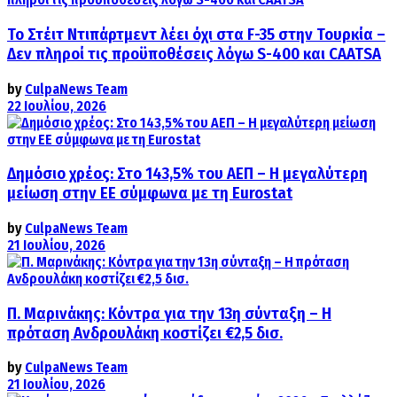
Το Στέιτ Ντιπάρτμεντ λέει όχι στα F-35 στην Τουρκία –
Δεν πληροί τις προϋποθέσεις λόγω S-400 και CAATSA
by
CulpaNews Team
22 Ιουλίου, 2026
Δημόσιο χρέος: Στο 143,5% του ΑΕΠ – Η μεγαλύτερη
μείωση στην ΕΕ σύμφωνα με τη Eurostat
by
CulpaNews Team
21 Ιουλίου, 2026
Π. Μαρινάκης: Κόντρα για την 13η σύνταξη – Η
πρόταση Ανδρουλάκη κοστίζει €2,5 δισ.
by
CulpaNews Team
21 Ιουλίου, 2026