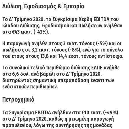
Διύλιση, Εφοδιασμός & Εμπορία
­
Το Δ’ Τρίμηνο 2020, τα Συγκρίσιμα Κέρδη EBITDA του
κλάδου Διύλισης, Εφοδιασμού και Πωλήσεων ανήλθαν
στα €43 εκατ. (-43%). ­
Η παραγωγή ανήλθε στους 3 εκατ. τόνους (-5%) και οι
πωλήσεις σε 3,2 εκατ. τόνους (-8%), ενώ για το σύνολο
του έτους στους 13,8 και 14,4 εκατ. τόνους αντίστοιχα. ­
Το συνολικό τελικό περιθώριο διύλισης ΕΛΠΕ ανήλθε
στα 6,6 δολ. ανά βαρέλι στο Δ’ Τρίμηνο 2020,
διατηρώντας σημαντική υπεραπόδοση έναντι των
ενδεικτικών περιθωρίων.
Πετροχημικά ­
Τα Συγκρίσιμα EBITDA ανήλθαν στα €10 εκατ. (-49%)
στο Δ’ Τρίμηνο 2020, καθώς η μειωμένη παραγωγή
προπυλενίου, λόγω της συντήρησης της μονάδας