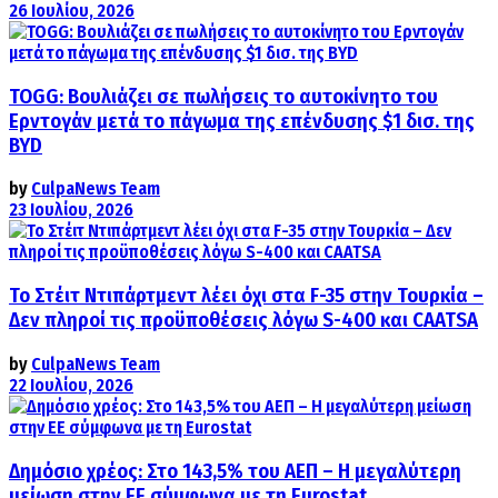
26 Ιουλίου, 2026
TOGG: Βουλιάζει σε πωλήσεις το αυτοκίνητο του
Ερντογάν μετά το πάγωμα της επένδυσης $1 δισ. της
BYD
by
CulpaNews Team
23 Ιουλίου, 2026
Το Στέιτ Ντιπάρτμεντ λέει όχι στα F-35 στην Τουρκία –
Δεν πληροί τις προϋποθέσεις λόγω S-400 και CAATSA
by
CulpaNews Team
22 Ιουλίου, 2026
Δημόσιο χρέος: Στο 143,5% του ΑΕΠ – Η μεγαλύτερη
μείωση στην ΕΕ σύμφωνα με τη Eurostat