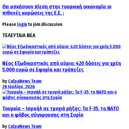
Θα ασκήσουν πίεση στην τουρκική οικονομία οι
πιθανές κυρώσεις της Ε.Ε. ;
Please
login
to join discussion
ΤΕΛΕΥΤΑΙΑ ΝΕΑ
Νέος Εξωδικαστικός από αύριο: 420 δόσεις για χρέη
5.000 ευρώ σε Εφορία και τράπεζες
by
CulpaNews Team
26 Ιουλίου, 2026
Τουρκία – Ισραήλ σε τροχιά ρήξης: Τα F-35, το ΝΑΤΟ
και ο φόβος σύγκρουσης στη Συρία
by
CulpaNews Team