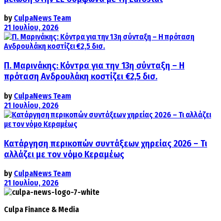
by
CulpaNews Team
21 Ιουλίου, 2026
Π. Μαρινάκης: Κόντρα για την 13η σύνταξη – Η
πρόταση Ανδρουλάκη κοστίζει €2,5 δισ.
by
CulpaNews Team
21 Ιουλίου, 2026
Κατάργηση περικοπών συντάξεων χηρείας 2026 – Τι
αλλάζει με τον νόμο Κεραμέως
by
CulpaNews Team
21 Ιουλίου, 2026
Culpa
Finance & Media