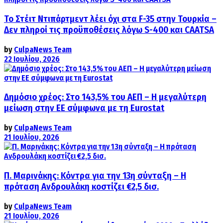
Το Στέιτ Ντιπάρτμεντ λέει όχι στα F-35 στην Τουρκία –
Δεν πληροί τις προϋποθέσεις λόγω S-400 και CAATSA
by
CulpaNews Team
22 Ιουλίου, 2026
Δημόσιο χρέος: Στο 143,5% του ΑΕΠ – Η μεγαλύτερη
μείωση στην ΕΕ σύμφωνα με τη Eurostat
by
CulpaNews Team
21 Ιουλίου, 2026
Π. Μαρινάκης: Κόντρα για την 13η σύνταξη – Η
πρόταση Ανδρουλάκη κοστίζει €2,5 δισ.
by
CulpaNews Team
21 Ιουλίου, 2026