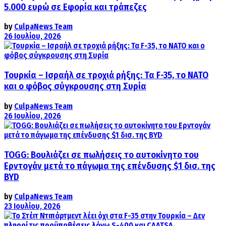
5.000 ευρώ σε Εφορία και τράπεζες
by
CulpaNews Team
26 Ιουλίου, 2026
Τουρκία – Ισραήλ σε τροχιά ρήξης: Τα F-35, το ΝΑΤΟ
και ο φόβος σύγκρουσης στη Συρία
by
CulpaNews Team
26 Ιουλίου, 2026
TOGG: Βουλιάζει σε πωλήσεις το αυτοκίνητο του
Ερντογάν μετά το πάγωμα της επένδυσης $1 δισ. της
BYD
by
CulpaNews Team
23 Ιουλίου, 2026