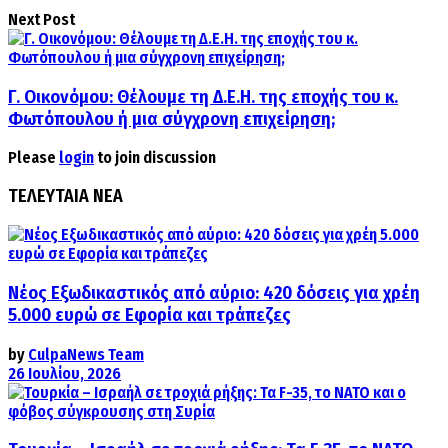
Next Post
Γ. Οικονόμου: Θέλουμε τη Δ.Ε.Η. της εποχής του κ.
Φωτόπουλου ή μια σύγχρονη επιχείρηση;
Please
login
to join discussion
ΤΕΛΕΥΤΑΙΑ ΝΕΑ
Νέος Εξωδικαστικός από αύριο: 420 δόσεις για χρέη
5.000 ευρώ σε Εφορία και τράπεζες
by
CulpaNews Team
26 Ιουλίου, 2026