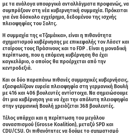
με τα ανάλογα
υπουργικά ανταλλάγματα
προφανώς, να
συμπράξουν στη νέα κυβερνητική συμμαχία. Πρόκειται
για ένα δύσκολο εγχείρημα, δεδομένου της ισχνής
πλειοψηφίας του Σολτς.
Η συμμαχία της «Τζαμάικα»,
είναι η πιθανότητα
σχηματισμού κυβέρνησης
με επικεφαλής τον Λάσετ και
εταίρους τους Πράσινους και το FDP .
Είναι η μοναδική
περίπτωση, που η επόμενη κυβέρνηση θα έχει
καγκελάριο, ο οποίος θα προέρχεται
από την
κεντροδεξιά.
Και οι δύο παραπάνω πιθανές συμμαχικές κυβερνήσεις,
εξασφαλίζουν
ευρεία πλειοψηφία στη γερμανική Βουλή
με 416 και 406 βουλευτές αντίστοιχα.
Να σημειώσουμε
ότι μια κυβέρνηση για να έχει την απόλυτη πλειοψηφία
στην γερμανική Βουλή χρειάζεται 368 βουλευτές.
Τέλος υπάρχει και η περίπτωση του
μεγάλου
συνασπισμού (Grosse Koalition),
μεταξύ SPD και
CDU/CSU. Οι πιθανότητες να δούμε το σχηματισμό