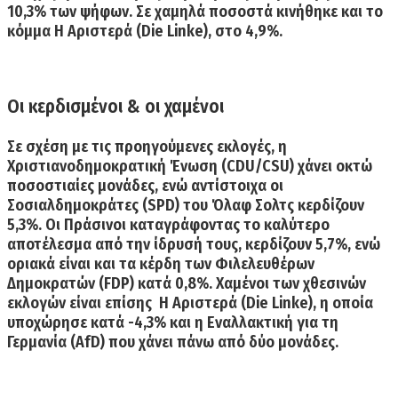
10,3%
των ψήφων. Σε χαμηλά ποσοστά κινήθηκε και το
κόμμα
Η Αριστερά (Die Linke),
στο
4,9%.
Οι κερδισμένοι & οι χαμένοι
Σε σχέση με τις προηγούμενες εκλογές, η
Χριστιανοδημοκρατική Ένωση (CDU/CSU)
χάνει
οκτώ
ποσοστιαίες μονάδες
, ενώ αντίστοιχα οι
Σοσιαλδημοκράτες (SPD) του Όλαφ Σολτς κερδίζουν
5,3%
.
Οι Πράσινο
ι καταγράφοντας το καλύτερο
αποτέλεσμα από την ίδρυσή τους,
κερδίζουν 5,7%,
ενώ
οριακά είναι και
τα κέρδη των Φιλελευθέρων
Δημοκρατών (FDP)
κατά
0,8%
. Χαμένοι των χθεσινών
εκλογών είναι επίσης
Η Αριστερά (Die Linke),
η οποία
υποχώρησε
κατά
-4,3%
και η
Εναλλακτική για τη
Γερμανία (AfD)
που χάνει πάνω από
δύο μονάδες.