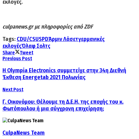
εκλογές.
culpanews.gr
με πληροφορίες από
ZDF
Tags:
CDU/CSU
SPD
Άρμιν Λάσετ
γερμανικές
εκλογές
Όλαφ Σολτς
Share
Tweet
Previous Post
Η Olympia Electronics συμμετείχε στην 34η Διεθνή
Έκθεση Energetab 2021 Πολωνίας
Next Post
Γ. Οικονόμου: Θέλουμε τη Δ.Ε.Η. της εποχής του κ.
Φωτόπουλου ή μια σύγχρονη επιχείρηση;
CulpaNews Team