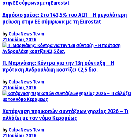
Δημόσιο χρέος: Στο 143,5% του ΑΕΠ – Η μεγαλύτερη
μείωση στην ΕΕ σύμφωνα με τη Eurostat
by
CulpaNews Team
21 Ιουλίου, 2026
Π. Μαρινάκης: Κόντρα για την 13η σύνταξη – Η
πρόταση Ανδρουλάκη κοστίζει €2,5 δισ.
by
CulpaNews Team
21 Ιουλίου, 2026
Κατάργηση περικοπών συντάξεων χηρείας 2026 – Τι
αλλάζει με τον νόμο Κεραμέως
by
CulpaNews Team
21 Ιουλίου, 2026