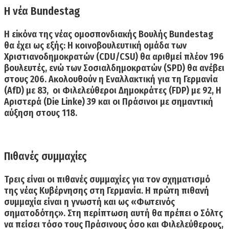
Η νέα Bundestag
Η
εiκόνα της νέας ομοσπονδιακής Βουλής Bundestag
θα έχει ως εξής: Η κοινοβουλευτική ομάδα των
Χριστιανοδημοκρατών (CDU/CSU)
θα αριθμεί πλέον
196
βουλευτές,
ενώ των
Σοσιαλδημοκρατών (SPD)
θα ανέβει
στους
206.
Ακολουθούν η
Εναλλακτική για τη Γερμανία
(AfD)
με
83
, οι
Φιλελεύθεροι Δημοκράτες (FDP)
με
92
,
Η
Αριστερά (Die Linke) 39
και οι
Πράσινοι
με σημαντική
αύξηση στους
118.
Πιθανές συμμαχίες
Τρεις είναι οι πιθανές συμμαχίες για τον σχηματισμό
της νέας Κυβέρνησης στη Γερμανία.
Η πρώτη πιθανή
συμμαχία
είναι η γνωστή και ως
«Φωτεινός
σηματοδότης».
Στη περίπτωση αυτή θα πρέπει ο
Σόλτς
να πείσει τόσο τους Πράσινους όσο και Φιλελεύθερους,