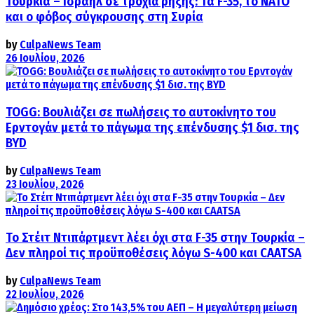
Τουρκία – Ισραήλ σε τροχιά ρήξης: Τα F-35, το ΝΑΤΟ
και ο φόβος σύγκρουσης στη Συρία
by
CulpaNews Team
26 Ιουλίου, 2026
TOGG: Βουλιάζει σε πωλήσεις το αυτοκίνητο του
Ερντογάν μετά το πάγωμα της επένδυσης $1 δισ. της
BYD
by
CulpaNews Team
23 Ιουλίου, 2026
Το Στέιτ Ντιπάρτμεντ λέει όχι στα F-35 στην Τουρκία –
Δεν πληροί τις προϋποθέσεις λόγω S-400 και CAATSA
by
CulpaNews Team
22 Ιουλίου, 2026