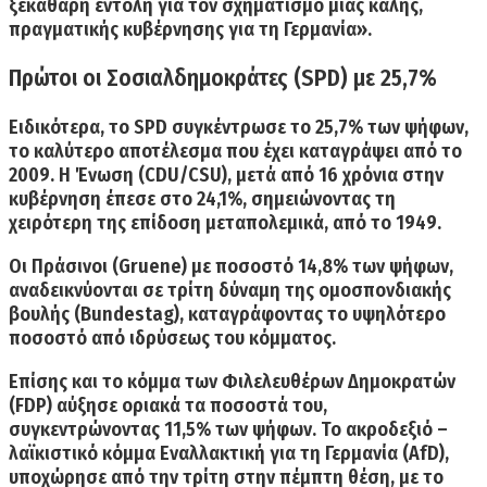
ξεκάθαρη εντολή για τον σχηματισμό μιας καλής,
πραγματικής κυβέρνησης για τη Γερμανία».
Πρώτοι οι Σοσιαλδημοκράτες (SPD) με 25,7%
Ειδικότερα,
το SPD συγκέντρωσε το 25,7% των ψήφων,
το καλύτερο αποτέλεσμα που έχει καταγράψει από το
2009
.
Η Ένωση (CDU/CSU),
μετά από 16 χρόνια στην
κυβέρνηση
έπεσε στο 24,1%
, σημειώνοντας τη
χειρότερη της επίδοση μεταπολεμικά, από το
1949.
Οι
Πράσινοι
(Gruene)
με ποσοστό 14,8% των ψήφων,
αναδεικνύονται σε
τρίτη δύναμη
της ομοσπονδιακής
βουλής
(Bundestag),
καταγράφοντας το υψηλότερο
ποσοστό από ιδρύσεως του κόμματος.
Επίσης και το κόμμα των
Φιλελευθέρων Δημοκρατών
(FDP)
αύξησε οριακά τα ποσοστά του,
συγκεντρώνοντας
11,5%
των ψήφων. Το ακροδεξιό –
λαϊκιστικό κόμμα
Εναλλακτική για τη Γερμανία (AfD),
υποχώρησε από την τρίτη στην πέμπτη θέση,
με το