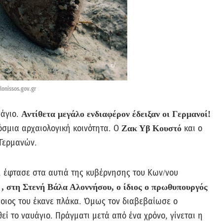
onissos.gov.gr
υάγιο.
Αντίθετα μεγάλο ενδιαφέρον έδειξαν οι Γερμανοί!
σμια αρχαιολογική κοινότητα. Ο
Ζακ Υβ Κουστό
και ο
 Γερμανών.
, έφτασε στα αυτιά της κυβέρνησης του Κων/νου
, στη Στενή Βάλα Αλοννήσου, ο ίδιος ο πρωθυπουργός
οιος του έκανε πλάκα. Όμως τον διαβεβαίωσε ο
θεί το ναυάγιο. Πράγματι μετά από ένα χρόνο, γίνεται η