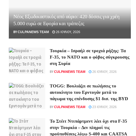
Νέος Εξωδικαστικός από αύριο: 420 δόσεις για χρέη
5.000 ευρώ σε Εφορία και τράπεζες
BY
CULPANEWS TEAM
26 ΙΟΥΛΊΟΥ, 2026
Τουρκία – Ισραήλ σε τροχιά ρήξης: Τα
F-35, το ΝΑΤΟ και ο φόβος σύγκρουσης
στη Συρία
BY
CULPANEWS TEAM
26 ΙΟΥΛΊΟΥ, 2026
TOGG: Βουλιάζει σε πωλήσεις το
αυτοκίνητο του Ερντογάν μετά το
πάγωμα της επένδυσης $1 δισ. της BYD
BY
CULPANEWS TEAM
23 ΙΟΥΛΊΟΥ, 2026
Το Στέιτ Ντιπάρτμεντ λέει όχι στα F-35
στην Τουρκία – Δεν πληροί τις
προϋποθέσεις λόγω S-400 και CAATSA