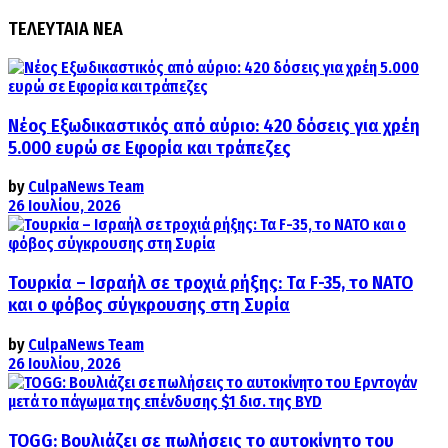
ΤΕΛΕΥΤΑΙΑ ΝΕΑ
Νέος Εξωδικαστικός από αύριο: 420 δόσεις για χρέη
5.000 ευρώ σε Εφορία και τράπεζες
by
CulpaNews Team
26 Ιουλίου, 2026
Τουρκία – Ισραήλ σε τροχιά ρήξης: Τα F-35, το ΝΑΤΟ
και ο φόβος σύγκρουσης στη Συρία
by
CulpaNews Team
26 Ιουλίου, 2026
TOGG: Βουλιάζει σε πωλήσεις το αυτοκίνητο του