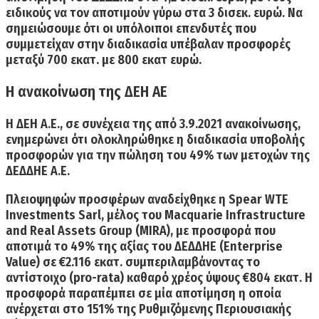
ειδικούς να τον αποτιμούν γύρω στα 3 δισεκ. ευρώ. Να
σημειώσουμε ότι οι υπόλοιποι επενδυτές που
συμμετείχαν στην διαδικασία υπέβαλαν προσφορές
μεταξύ 700 εκατ. με 800 εκατ ευρώ.
Η ανακοίνωση της ΔΕΗ ΑΕ
Η ΔΕΗ Α.Ε., σε συνέχεια της από 3.9.2021 ανακοίνωσης,
ενημερώνει ότι ολοκληρώθηκε η διαδικασία υποβολής
προσφορών για την πώληση του 49% των μετοχών της
ΔΕΔΔΗΕ Α.Ε.
Πλειοψηφών προσφέρων αναδείχθηκε η Spear WTE
Investments Sarl, μέλος του Macquarie Infrastructure
and Real Assets Group (MIRA), με προσφορά που
αποτιμά το 49% της αξίας του ΔΕΔΔΗΕ (Enterprise
Value) σε €2.116 εκατ. συμπεριλαμβάνοντας το
αντίστοιχο (pro-rata) καθαρό χρέος ύψους €804 εκατ.
Η
προσφορά παραπέμπει σε μία αποτίμηση η οποία
ανέρχεται στο 151% της Ρυθμιζόμενης Περιουσιακής