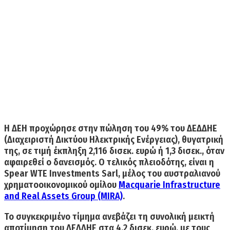
Η ΔΕΗ προχώρησε στην πώληση του
49% του ΔΕΔΔΗΕ
(Διαχειριστή Δικτύου Ηλεκτρικής Ενέργειας), θυγατρική
της, σε τιμή έκπληξη
2,116 δισεκ. ευρώ ή 1,3 δισεκ.,
όταν
αφαιρεθεί ο δανεισμός. Ο τελικός πλειοδότης, είναι η
Spear WTE Investments Sarl,
μέλος του αυστραλιανού
χρηματοοικονομικού ομίλου
Macquarie Infrastructure
and Real Assets Group (MIRA)
.
Το συγκεκριμένο τίμημα ανεβάζει τη συνολική
μεικτή
αποτίμηση του ΔΕΔΔΗΕ στα 4,2 δισεκ. ευρώ,
με τους