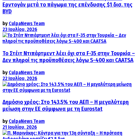
Ερντογάν μετά το πάγωμα της επένδυσης $1 δισ. της
BYD
by
CulpaNews Team
23 Ιουλίου, 2026
Το Στέιτ Ντιπάρτμεντ λέει όχι στα F-35 στην Τουρκία –
Δεν πληροί τις προϋποθέσεις λόγω S-400 και CAATSA
by
CulpaNews Team
22 Ιουλίου, 2026
Δημόσιο χρέος: Στο 143,5% του ΑΕΠ – Η μεγαλύτερη
μείωση στην ΕΕ σύμφωνα με τη Eurostat
by
CulpaNews Team
21 Ιουλίου, 2026