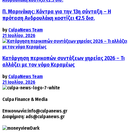
Π. Μαρινάκης: Κόντρα για την 13η σύνταξη – Η
πρόταση Ανδρουλάκη κοστίζει €2,5 δισ.
by
CulpaNews Team
21 Ιουλίου, 2026
Κατάργηση περικοπών συντάξεων χηρείας 2026 – Τι
αλλάζει με τον νόμο Κεραμέως
by
CulpaNews Team
21 Ιουλίου, 2026
Culpa
Finance & Media
Επικοινωνία:
info@culpanews.gr
Διαφήμιση:
ads@culpanews.gr