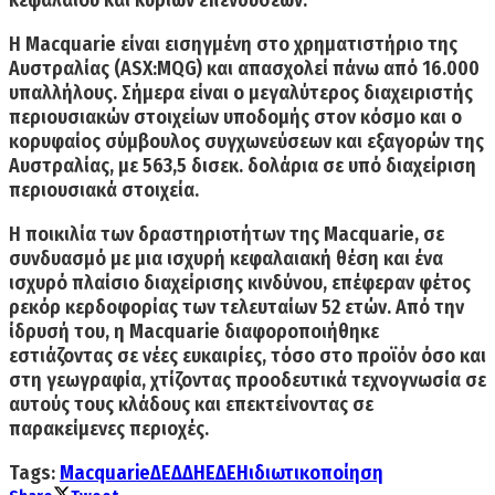
κεφαλαίου και κύριων επενδύσεων.
Η Macquarie είναι εισηγμένη στο χρηματιστήριο της
Αυστραλίας
(ASX:MQG) και απασχολεί
πάνω από 16.000
υπαλλήλους
. Σήμερα είναι ο μεγαλύτερος διαχειριστής
περιουσιακών στοιχείων υποδομής στον κόσμο και ο
κορυφαίος σύμβουλος συγχωνεύσεων και εξαγορών της
Αυστραλίας,
με 563,5 δισεκ. δολάρια σε υπό διαχείριση
περιουσιακά στοιχεία.
Η ποικιλία των δραστηριοτήτων της Macquarie, σε
συνδυασμό με μια ισχυρή κεφαλαιακή θέση και ένα
ισχυρό πλαίσιο διαχείρισης κινδύνου,
επέφεραν φέτος
ρεκόρ κερδοφορίας των τελευταίων 52 ετών.
Από την
ίδρυσή του, η Macquarie διαφοροποιήθηκε
εστιάζοντας σε νέες ευκαιρίες, τόσο στο προϊόν όσο και
στη γεωγραφία, χτίζοντας προοδευτικά τεχνογνωσία σε
αυτούς τους κλάδους και επεκτείνοντας σε
παρακείμενες περιοχές.
Tags:
Macquarie
ΔΕΔΔΗΕ
ΔΕΗ
ιδιωτικοποίηση