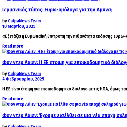
Γερμανικός τύπος: Ευρω-ομόλογα για την Άμυνα;
by
CulpaNews Team
10 Μαρτίου, 2025
«Εξετάζει η Ευρωπαϊκή Επιτροπή την πιθανότητα έκδοσης ευρω-ομ
Details
Read more
Φον ντερ Λάιεν: H ΕΕ έτοιμη για εποικοδομητικό διάλογ
by
CulpaNews Team
4 Φεβρουαρίου, 2025
Η ΕΕ είναι έτοιμη για εποικοδομητικό διάλογο με τις ΗΠΑ, όμως τ
Details
Read more
Φον ντερ Λάιεν: Έχουμε εισέλθει σε μια νέα εποχή σ
by
CulpaNews Team