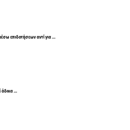
σω επιδοτήσεων αντί για ...
άδικα ...