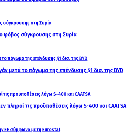
αι ο φόβος σύγκρουσης στη Συρία
γάν μετά το πάγωμα της επένδυσης $1 δισ. της BYD
 Δεν πληροί τις προϋποθέσεις λόγω S-400 και CAATSA