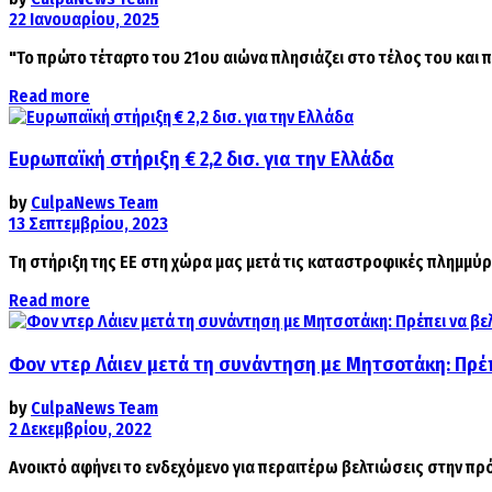
22 Ιανουαρίου, 2025
"Το πρώτο τέταρτο του 21ου αιώνα πλησιάζει στο τέλος του και π
Details
Read more
Ευρωπαϊκή στήριξη € 2,2 δισ. για την Ελλάδα
by
CulpaNews Team
13 Σεπτεμβρίου, 2023
Τη στήριξη της ΕΕ στη χώρα μας μετά τις καταστροφικές πλημμύρ
Details
Read more
Φον ντερ Λάιεν μετά τη συνάντηση με Μητσοτάκη: Πρέ
by
CulpaNews Team
2 Δεκεμβρίου, 2022
Ανοικτό αφήνει το ενδεχόμενο για περαιτέρω βελτιώσεις στην πρό