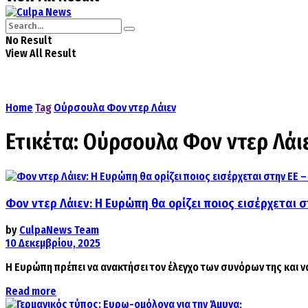
No Result
View All Result
Home
Tag
Ούρσουλα Φον ντερ Λάιεν
Ετικέτα:
Ούρσουλα Φον ντερ Λάι
Φον ντερ Λάιεν: Η Ευρώπη θα ορίζει ποιος εισέρχεται στ
by
CulpaNews Team
10 Δεκεμβρίου, 2025
Η Ευρώπη πρέπει να ανακτήσει τον έλεγχο των συνόρων της και να κ
Details
Read more