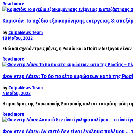
Details
Read more
Κομισιόν: Το σχέδιο εξοικομόνησης ενέργειας & απεξ
by
CulpaNews Team
18 Μαΐου, 2022
Εδώ και σχεδόν τρεις μήνες, η Ρωσία και ο Πούτιν διεξάγουν έναν
Details
Read more
Φον ντερ Λάιεν: Το 6ο πακέτο κυρώσεων κατά της Ρω
by
CulpaNews Team
4 Μαΐου, 2022
H πρόεδρος της Ευρωπαϊκής Επιτροπής κάλεσε τα κράτη-μέλη της
Details
Read more
Φον ντερ Λάιεν: Αν αυτό δεν είναι έγκλημα πολέμου … 