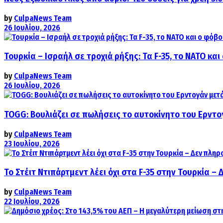
by
CulpaNews Team
26 Ιουλίου, 2026
Τουρκία – Ισραήλ σε τροχιά ρήξης: Τα F-35, το ΝΑΤΟ κ
by
CulpaNews Team
26 Ιουλίου, 2026
TOGG: Βουλιάζει σε πωλήσεις το αυτοκίνητο του Ερντο
by
CulpaNews Team
23 Ιουλίου, 2026
Το Στέιτ Ντιπάρτμεντ λέει όχι στα F-35 στην Τουρκία –
by
CulpaNews Team
22 Ιουλίου, 2026