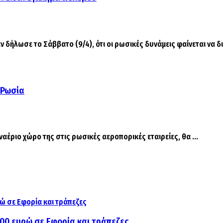
ήλωσε το Σάββατο (9/4), ότι οι ρωσικές δυνάμεις φαίνεται να δι
η Ρωσία
ναέριο χώρο της στις ρωσικές αεροπορικές εταιρείες, θα ...
000 ευρώ σε Εφορία και τράπεζες