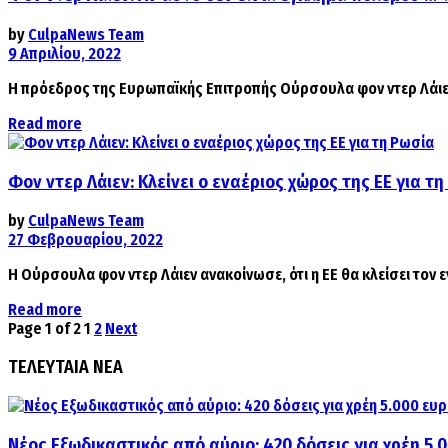
by
CulpaNews Team
9 Απριλίου, 2022
Η πρόεδρος της Ευρωπαϊκής Επιτροπής Ούρσουλα φον ντερ Λάιεν δ
Details
Read more
Φον ντερ Λάιεν: Κλείνει ο εναέριος χώρος της ΕΕ για τ
by
CulpaNews Team
27 Φεβρουαρίου, 2022
Η Ούρσουλα φον ντερ Λάιεν ανακοίνωσε, ότι η ΕΕ θα κλείσει τον ε
Details
Read more
Page 1 of 2
1
2
Next
ΤΕΛΕΥΤΑΙΑ ΝΕΑ
Νέος Εξωδικαστικός από αύριο: 420 δόσεις για χρέη 5.