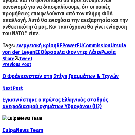
αγορά. Και το φθινόπωρο θα προτείνουμε έναν
κανονισμό για να διασφαλίσουμε,
ότι οι κοινές
προμήθειες επωφελούνται από τον πλήρη ΦΠΑ
απαλλαγή.
Αυτό θα ενισχύσει την ανεξαρτησία και την
ανθεκτικότητά μας. Και ταυτόχρονα θα γίνει ενίσχυση
του ΝΑΤΟ.” είπε.
Tags:
ενεργειακή κρίση
REPowerEU
Commission
Ursula
von der Leyen
ΕΕ
Ούρσουλα Φον ντερ Λάιεν
Ρωσία
Share
Tweet
Previous Post
O Φράνκενσταϊν στη Στέγη Γραμμάτων & Τεχνών
Next Post
Εγκαινιάστηκε ο πρώτος Eλληνικός σταθµός
ανεφοδιασµού οχηµάτων Yδρογόνου (H2)
CulpaNews Team