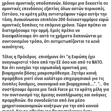
χρόνια αμυντικής υποδαπανών. Χάσαμε μια δεκαετία σε
αμυντικές επενδύσεις εξαιτίας όλων αυτών περικοπές.
Ωστόσο, τα κράτη μέλη αντιστρέφουν τώρα αυτήν την
τάση.
Ανακοίνωσαν επιπλέον 200 δισεκατομμύρια ευρώ
αμυντικές δαπάνες τα επόμενα χρόνια.
Τώρα πρέπει να
διατηρήσουμε την ορμή. Εμείς πρέπει να
διασφαλίσουμε ότι αυτά τα χρήματα δαπανώνται με
συντονισμένο τρόπο, ότι αντιμετωπίζονται τα κενά
ικανότητας.
Τέλος η Πρόεδρος επισήμανε ότι “η Ευρώπη έχει
αναγνωριστεί τόσο από την ΕΕ όσο και από το ΝΑΤΟ.
Και ότι ενισχύει την ευρωπαϊκή αμυντική μας
βιομηχανία βάσης μακροπρόθεσμα. Ζητάμε
κοινή
προμήθεια γιατί είναι καλύτερα επιχειρησιακά για τις
ένοπλες δυνάμεις, οικονομικά και βιομηχανικά….”
. “… Θα
συστήσουμε άμεσα μια Task Force με τα κράτη μέλη για
τον συντονισμό της άμεσης αναπλήρωσης και ανάγκες
προμηθειών. Θα συνοδεύεται από ένα μέσο
χρηματοοικονομικών κινήτρων για την από κοινού