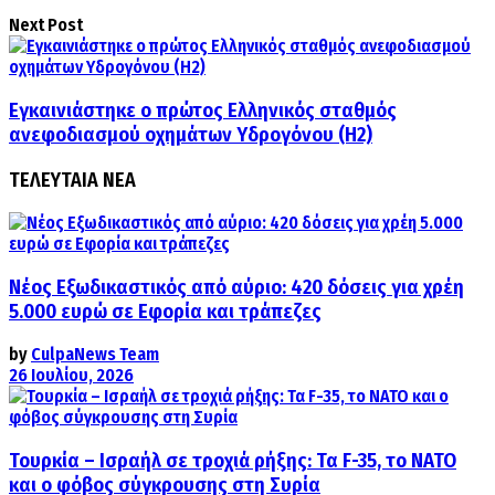
Next Post
Εγκαινιάστηκε ο πρώτος Eλληνικός σταθµός
ανεφοδιασµού οχηµάτων Yδρογόνου (H2)
ΤΕΛΕΥΤΑΙΑ ΝΕΑ
Νέος Εξωδικαστικός από αύριο: 420 δόσεις για χρέη
5.000 ευρώ σε Εφορία και τράπεζες
by
CulpaNews Team
26 Ιουλίου, 2026
Τουρκία – Ισραήλ σε τροχιά ρήξης: Τα F-35, το ΝΑΤΟ
και ο φόβος σύγκρουσης στη Συρία