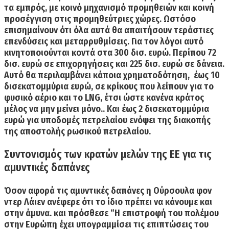
τα εμπρός, με κοινό
μηχανισμό προμηθειών και κοινή
προσέγγιση στις προμηθεύτριες χώρες.
Ωστόσο
επισημαίνουν ότι όλα αυτά θα απαιτήσουν τεράστιες
επενδύσεις και μεταρρυθμίσεις.
Για τον λόγοι αυτό
κινητοποιούνται κοντά στα 300 δισ. ευρώ.
Περίπου 72
δισ. ευρώ σε επιχορηγήσεις και 225 δισ. ευρώ σε δάνεια.
Αυτό θα περιλαμβάνει κάποια χρηματοδότηση, έως 10
δισεκατομμύρια ευρώ, σε κρίκους που λείπουν για το
φυσικό αέριο και το LNG, έτσι ώστε κανένα κράτος
μέλος να μην μείνει μόνο.. Και έως 2 δισεκατομμύρια
ευρώ για υποδομές πετρελαίου ενόψει της διακοπής
της αποστολής ρωσικού πετρελαίου.
Συντονισμός των κρατών μελών της ΕΕ για τις
αμυντικές δαπάνες
Όσον αφορά
τις αμυντικές δαπάνες
η Ούρσουλα φον
ντερ Λάιεν ανέφερε ότι το ίδιο πρέπει να κάνουμε και
στην άμυνα. και πρόσθεσε “Η επιστροφή του πολέμου
στην Ευρώπη έχει υπογραμμίσει τις επιπτώσεις του