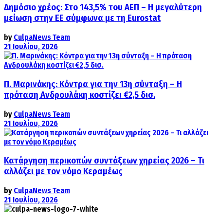
Δημόσιο χρέος: Στο 143,5% του ΑΕΠ – Η μεγαλύτερη
μείωση στην ΕΕ σύμφωνα με τη Eurostat
by
CulpaNews Team
21 Ιουλίου, 2026
Π. Μαρινάκης: Κόντρα για την 13η σύνταξη – Η
πρόταση Ανδρουλάκη κοστίζει €2,5 δισ.
by
CulpaNews Team
21 Ιουλίου, 2026
Κατάργηση περικοπών συντάξεων χηρείας 2026 – Τι
αλλάζει με τον νόμο Κεραμέως
by
CulpaNews Team
21 Ιουλίου, 2026