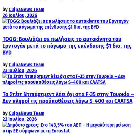
by
CulpaNews Team
26 Ιουλίου, 2026
TOGG: Βουλιάζει σε πωλήσεις το αυτοκίνητο του
Ερντογάν μετά το πάγωμα της επένδυσης $1 δισ. της
BYD
by
CulpaNews Team
23 Ιουλίου, 2026
Το Στέιτ Ντιπάρτμεντ λέει όχι στα F-35 στην Τουρκία –
Δεν πληροί τις προϋποθέσεις λόγω S-400 και CAATSA
by
CulpaNews Team
22 Ιουλίου, 2026