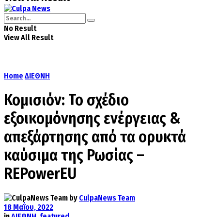
No Result
View All Result
Home
ΔΙΕΘΝΗ
Κομισιόν: Το σχέδιο
εξοικομόνησης ενέργειας &
απεξάρτησης από τα ορυκτά
καύσιμα της Ρωσίας –
REPowerEU
by
CulpaNews Team
18 Μαΐου, 2022
in
ΔΙΕΘΝΗ
,
featured