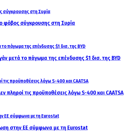
αι ο φόβος σύγκρουσης στη Συρία
γάν μετά το πάγωμα της επένδυσης $1 δισ. της BYD
 Δεν πληροί τις προϋποθέσεις λόγω S-400 και CAATSA
ίωση στην ΕΕ σύμφωνα με τη Eurostat