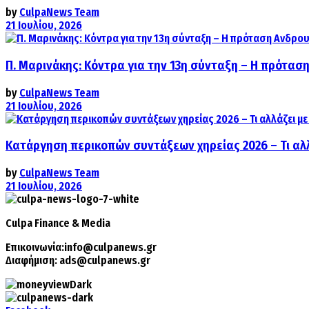
by
CulpaNews Team
21 Ιουλίου, 2026
Π. Μαρινάκης: Κόντρα για την 13η σύνταξη – Η πρόταση
by
CulpaNews Team
21 Ιουλίου, 2026
Κατάργηση περικοπών συντάξεων χηρείας 2026 – Τι αλ
by
CulpaNews Team
21 Ιουλίου, 2026
Culpa
Finance & Media
Επικοινωνία:
info@culpanews.gr
Διαφήμιση:
ads@culpanews.gr