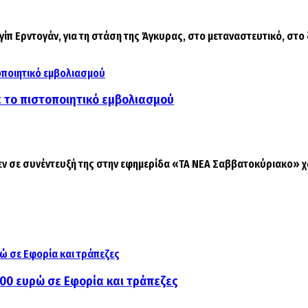
π Ερντογάν, για τη στάση της Άγκυρας, στο μεταναστευτικό, στο ζ
α το πιστοποιητικό εμβολιασμού
 σε συνέντευξή της στην εφημερίδα «ΤΑ ΝΕΑ Σαββατοκύριακο» χαι
000 ευρώ σε Εφορία και τράπεζες