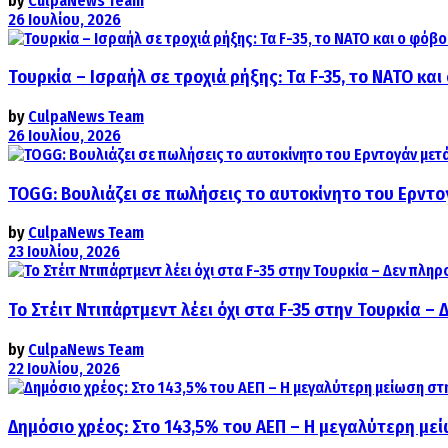
by
CulpaNews Team
26 Ιουλίου, 2026
Τουρκία – Ισραήλ σε τροχιά ρήξης: Τα F-35, το ΝΑΤΟ κ
by
CulpaNews Team
26 Ιουλίου, 2026
TOGG: Βουλιάζει σε πωλήσεις το αυτοκίνητο του Ερντο
by
CulpaNews Team
23 Ιουλίου, 2026
Το Στέιτ Ντιπάρτμεντ λέει όχι στα F-35 στην Τουρκία –
by
CulpaNews Team
22 Ιουλίου, 2026
Δημόσιο χρέος: Στο 143,5% του ΑΕΠ – Η μεγαλύτερη με