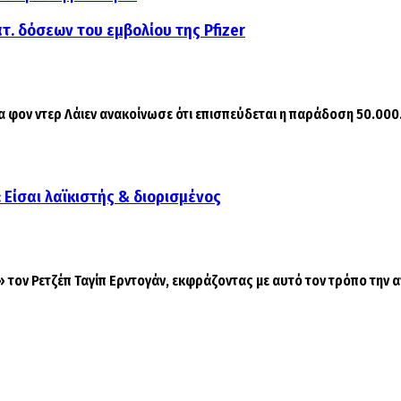
τ. δόσεων του εμβολίου της Pfizer
α φον ντερ Λάιεν ανακοίνωσε ότι επισπεύδεται η παράδοση 50.000
 Είσαι λαϊκιστής & διορισμένος
ν Ρετζέπ Ταγίπ Ερντογάν, εκφράζοντας με αυτό τον τρόπο την αντ