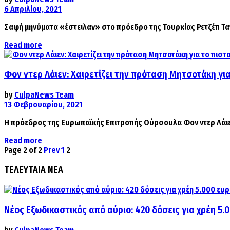
6 Απριλίου, 2021
Σαφή μηνύματα «έστειλαν» στο πρόεδρο της Τουρκίας Ρετζέπ Ταγί
Details
Read more
Φον ντερ Λάιεν: Χαιρετίζει την πρόταση Μητσοτάκη γι
by
CulpaNews Team
13 Φεβρουαρίου, 2021
Η πρόεδρος της Ευρωπαϊκής Επιτροπής Ούρσουλα Φον ντερ Λάιεν
Details
Read more
Page 2 of 2
Prev
1
2
ΤΕΛΕΥΤΑΙΑ ΝΕΑ
Νέος Εξωδικαστικός από αύριο: 420 δόσεις για χρέη 5.