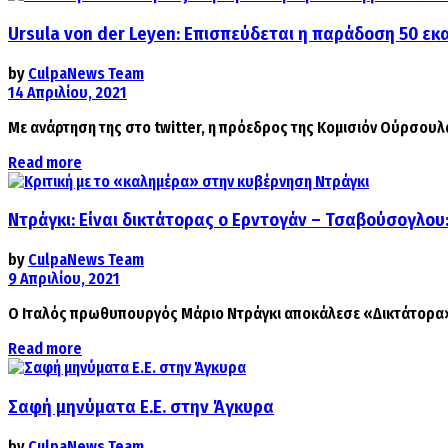
Ursula von der Leyen: Επισπεύδεται η παράδοση 50 εκα
by
CulpaNews Team
14 Απριλίου, 2021
Με ανάρτηση της στο twitter, η πρόεδρος της Κομισιόν Ούρσουλ
Details
Read more
Ντράγκι: Είναι δικτάτορας ο Ερντογάν – Τσαβούσογλου:
by
CulpaNews Team
9 Απριλίου, 2021
Ο Ιταλός πρωθυπουργός Μάριο Ντράγκι αποκάλεσε «Δικτάτορα» το
Details
Read more
Σαφή μηνύματα Ε.Ε. στην Άγκυρα
by
CulpaNews Team