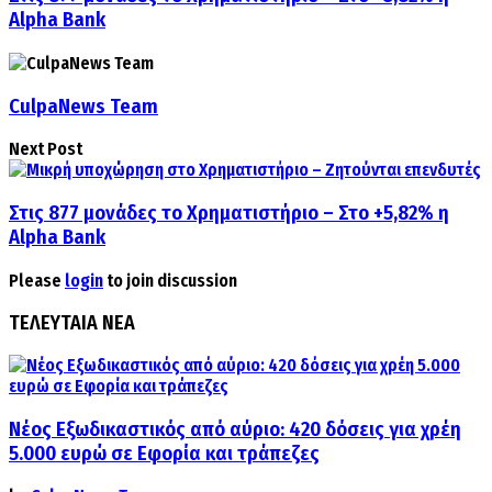
Alpha Bank
CulpaNews Team
Next Post
Στις 877 μονάδες το Χρηματιστήριο – Στο +5,82% η
Alpha Bank
Please
login
to join discussion
ΤΕΛΕΥΤΑΙΑ ΝΕΑ
Νέος Εξωδικαστικός από αύριο: 420 δόσεις για χρέη
5.000 ευρώ σε Εφορία και τράπεζες