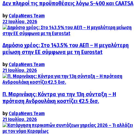
Δεν πληροί τις προϋποθέσεις λόγω S-400 και CAATSA
by
CulpaNews Team
22 Ιουλίου, 2026
Δημόσιο χρέος: Στο 143,5% του ΑΕΠ – Η μεγαλύτερη
μείωση στην ΕΕ σύμφωνα με τη Eurostat
by
CulpaNews Team
21 Ιουλίου, 2026
Π. Μαρινάκης: Κόντρα για την 13η σύνταξη – Η
πρόταση Ανδρουλάκη κοστίζει €2,5 δισ.
by
CulpaNews Team
21 Ιουλίου, 2026