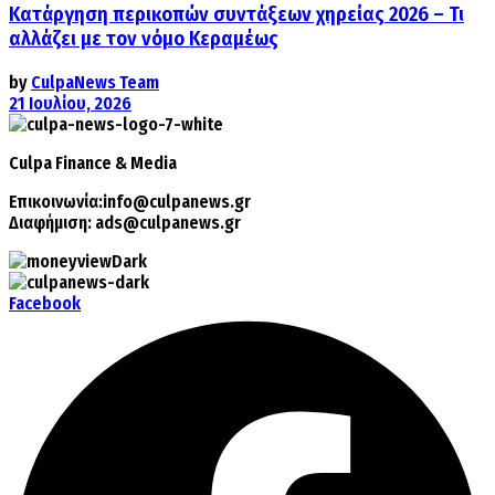
Κατάργηση περικοπών συντάξεων χηρείας 2026 – Τι
αλλάζει με τον νόμο Κεραμέως
by
CulpaNews Team
21 Ιουλίου, 2026
Culpa
Finance & Media
Επικοινωνία:
info@culpanews.gr
Διαφήμιση:
ads@culpanews.gr
Facebook