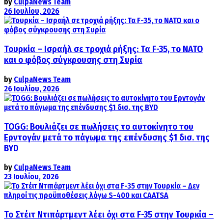
by
CulpaNews Team
26 Ιουλίου, 2026
Τουρκία – Ισραήλ σε τροχιά ρήξης: Τα F-35, το ΝΑΤΟ
και ο φόβος σύγκρουσης στη Συρία
by
CulpaNews Team
26 Ιουλίου, 2026
TOGG: Βουλιάζει σε πωλήσεις το αυτοκίνητο του
Ερντογάν μετά το πάγωμα της επένδυσης $1 δισ. της
BYD
by
CulpaNews Team
23 Ιουλίου, 2026
Το Στέιτ Ντιπάρτμεντ λέει όχι στα F-35 στην Τουρκία –