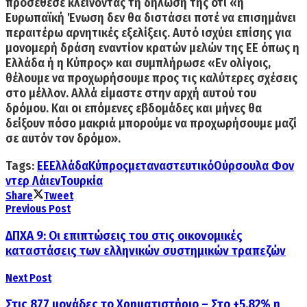
προσέθεσε κλείνοντας τη δήλωσή της ότι «
η
Ευρωπαϊκή Ένωση δεν θα διστάσει ποτέ να επισημάνει
περαιτέρω αρνητικές εξελίξεις. Αυτό ισχύει επίσης για
μονομερή δράση εναντίον κρατών μελών της ΕΕ όπως η
Ελλάδα ή η Κύπρος
» και συμπλήρωσε «Εν ολίγοις,
θέλουμε να προχωρήσουμε προς τις καλύτερες σχέσεις
στο μέλλον. Αλλά είμαστε στην αρχή αυτού του
δρόμου. Και οι επόμενες εβδομάδες και μήνες θα
δείξουν πόσο μακριά μπορούμε να προχωρήσουμε μαζί
σε αυτόν τον δρόμο».
Tags:
ΕΕ
Ελλάδα
Κύπρος
μεταναστευτικό
Ούρσουλα Φον
ντερ Λάιεν
Τουρκία
Share
Tweet
Previous Post
ΔΠΧΑ 9: Oι επιπτώσεις του στις οικονομικές
καταστάσεις των ελληνικών συστημικών τραπεζών
Next Post
Στις 877 μονάδες το Χρηματιστήριο – Στο +5,82% η