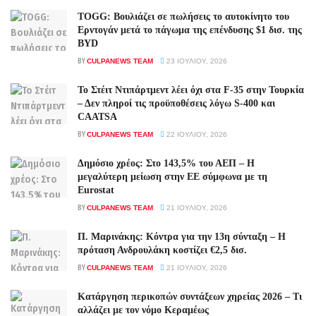
TOGG: Βουλιάζει σε πωλήσεις το αυτοκίνητο του
Ερντογάν μετά το πάγωμα της επένδυσης $1 δισ. της
BYD
BY
CULPANEWS TEAM
23 ΙΟΥΛΊΟΥ, 2026
Το Στέιτ Ντιπάρτμεντ λέει όχι στα F-35 στην Τουρκία
– Δεν πληροί τις προϋποθέσεις λόγω S-400 και
CAATSA
BY
CULPANEWS TEAM
22 ΙΟΥΛΊΟΥ, 2026
Δημόσιο χρέος: Στο 143,5% του ΑΕΠ – Η
μεγαλύτερη μείωση στην ΕΕ σύμφωνα με τη
Eurostat
BY
CULPANEWS TEAM
21 ΙΟΥΛΊΟΥ, 2026
Π. Μαρινάκης: Κόντρα για την 13η σύνταξη – Η
πρόταση Ανδρουλάκη κοστίζει €2,5 δισ.
BY
CULPANEWS TEAM
21 ΙΟΥΛΊΟΥ, 2026
Κατάργηση περικοπών συντάξεων χηρείας 2026 – Τι
αλλάζει με τον νόμο Κεραμέως