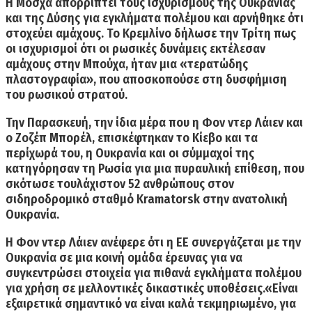
Η Μόσχα απορρίπτει τους ισχυρισμούς της Ουκρανίας
και της Δύσης για εγκλήματα πολέμου και αρνήθηκε ότι
στοχεύει αμάχους. Το Κρεμλίνο δήλωσε την Τρίτη πως
οι ισχυρισμοί ότι οι ρωσικές δυνάμεις εκτέλεσαν
αμάχους στην Μπούχα, ήταν μια «τερατώδης
πλαστογραφία», που αποσκοπούσε στη δυσφήμιση
του ρωσικού στρατού.
Την Παρασκευή, την ίδια μέρα που η Φον ντερ Λάιεν και
ο Ζοζέπ Μπορέλ, επισκέφτηκαν το Κίεβο και τα
περίχωρά του, η Ουκρανία και οι σύμμαχοί της
κατηγόρησαν τη Ρωσία για μια πυραυλική επίθεση, που
σκότωσε τουλάχιστον 52 ανθρώπους στον
σιδηροδρομικό σταθμό Kramatorsk
στην ανατολική
Ουκρανία.
Η Φον ντερ Λάιεν ανέφερε ότι
η ΕΕ συνεργάζεται με την
Ουκρανία σε μια κοινή ομάδα έρευνας για να
συγκεντρώσει στοιχεία για πιθανά εγκλήματα πολέμου
για χρήση σε μελλοντικές δικαστικές υποθέσεις.«Είναι
εξαιρετικά σημαντικό να είναι καλά τεκμηριωμένο, για