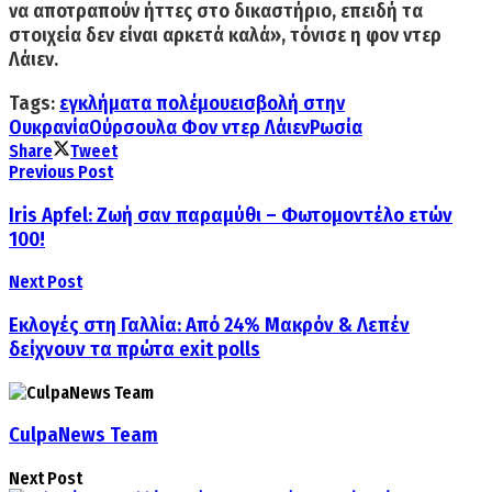
να αποτραπούν ήττες στο δικαστήριο, επειδή τα
στοιχεία δεν είναι αρκετά καλά», τόνισε η φον ντερ
Λάιεν.
Tags:
εγκλήματα πολέμου
εισβολή στην
Ουκρανία
Ούρσουλα Φον ντερ Λάιεν
Ρωσία
Share
Tweet
Previous Post
Iris Apfel: Ζωή σαν παραμύθι – Φωτομοντέλο ετών
100!
Next Post
Εκλογές στη Γαλλία: Από 24% Μακρόν & Λεπέν
δείχνουν τα πρώτα exit polls
CulpaNews Team
Next Post