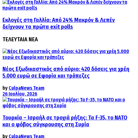
Εκλογές στη Γαλλία: Από 24% Μακρόν & Λεπέν
δείχνουν τα πρώτα exit polls
ΤΕΛΕΥΤΑΙΑ ΝΕΑ
Νέος Εξωδικαστικός από αύριο: 420 δόσεις για χρέη
5.000 ευρώ σε Εφορία και τράπεζες
by
CulpaNews Team
26 Ιουλίου, 2026
Τουρκία – Ισραήλ σε τροχιά ρήξης: Τα F-35, το ΝΑΤΟ
και ο φόβος σύγκρουσης στη Συρία
by
CulpaNews Team