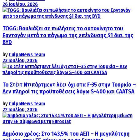
26 Ιουλίου, 2026
TOGG: Βουλιάζει σε πωλήσεις το αυτοκίνητο του
Ερντογάν μετά το πάγωμα της επένδυσης $1 δισ. της
BYD
by
CulpaNews Team
23 Ιουλίου, 2026
Το Στέιτ Ντιπάρτμεντ λέει όχι στα F-35 στην Τουρκία –
Δεν πληροί τις προϋποθέσεις λόγω S-400 και CAATSA
by
CulpaNews Team
22 Ιουλίου, 2026
Δημόσιο χρέος: Στο 143,5% του ΑΕΠ – Η μεγαλύτερη