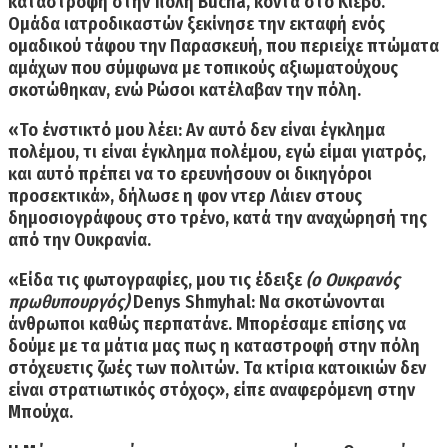
καταστροφή στην πόλη Bucha,
κοντά στο Κίεβο.
Ομάδα ιατροδικαστών ξεκίνησε την εκταφή ενός
ομαδικού τάφου την Παρασκευή, που περιείχε πτώματα
αμάχων που σύμφωνα με τοπικούς αξιωματούχους
σκοτώθηκαν, ενώ Ρώσοι κατέλαβαν την πόλη.
«
Το ένστικτό μου λέει: Αν αυτό δεν είναι έγκλημα
πολέμου, τι είναι έγκλημα πολέμου
, εγώ είμαι γιατρός,
και αυτό πρέπει να το ερευνήσουν οι δικηγόροι
προσεκτικά», δήλωσε η φον ντερ Λάιεν στους
δημοσιογράφους στο τρένο, κατά την αναχώρησή της
από την Ουκρανία.
«
Είδα τις φωτογραφίες,
μου τις έδειξε
(ο Ουκρανός
πρωθυπουργός)
Denys Shmyhal: Να σκοτώνονται
άνθρωποι καθώς περπατάνε. Μπορέσαμε επίσης να
δούμε με τα μάτια μας πως η καταστροφή στην πόλη
στόχευετις ζωές των πολιτών. Τα κτίρια κατοικιών δεν
είναι στρατιωτικός στόχος», είπε αναφερόμενη στην
Μπούχα.