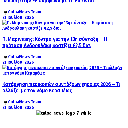
μείωση στην ΕΕ σύμφωνα με τη Eurostat
by
CulpaNews Team
21 Ιουλίου, 2026
Π. Μαρινάκης: Κόντρα για την 13η σύνταξη – Η
πρόταση Ανδρουλάκη κοστίζει €2,5 δισ.
by
CulpaNews Team
21 Ιουλίου, 2026
Κατάργηση περικοπών συντάξεων χηρείας 2026 – Τι
αλλάζει με τον νόμο Κεραμέως
by
CulpaNews Team
21 Ιουλίου, 2026
Culpa
Finance & Media