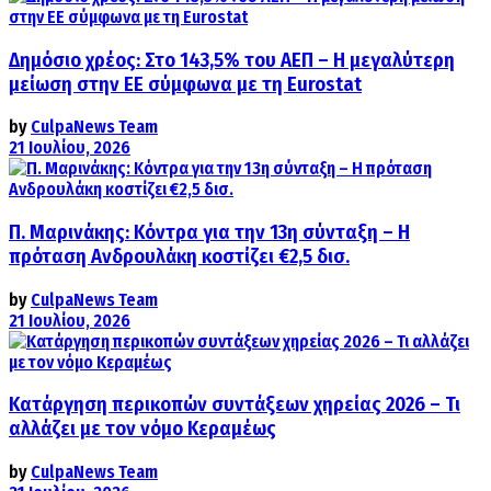
Δημόσιο χρέος: Στο 143,5% του ΑΕΠ – Η μεγαλύτερη
μείωση στην ΕΕ σύμφωνα με τη Eurostat
by
CulpaNews Team
21 Ιουλίου, 2026
Π. Μαρινάκης: Κόντρα για την 13η σύνταξη – Η
πρόταση Ανδρουλάκη κοστίζει €2,5 δισ.
by
CulpaNews Team
21 Ιουλίου, 2026
Κατάργηση περικοπών συντάξεων χηρείας 2026 – Τι
αλλάζει με τον νόμο Κεραμέως
by
CulpaNews Team