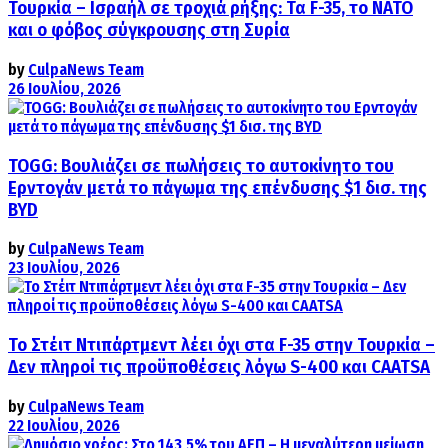
Τουρκία – Ισραήλ σε τροχιά ρήξης: Τα F-35, το ΝΑΤΟ
και ο φόβος σύγκρουσης στη Συρία
by
CulpaNews Team
26 Ιουλίου, 2026
TOGG: Βουλιάζει σε πωλήσεις το αυτοκίνητο του
Ερντογάν μετά το πάγωμα της επένδυσης $1 δισ. της
BYD
by
CulpaNews Team
23 Ιουλίου, 2026
Το Στέιτ Ντιπάρτμεντ λέει όχι στα F-35 στην Τουρκία –
Δεν πληροί τις προϋποθέσεις λόγω S-400 και CAATSA
by
CulpaNews Team
22 Ιουλίου, 2026