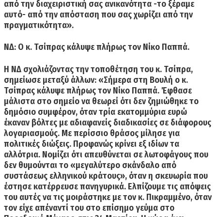
από την διαχειριστική σας ανικανότητα -το ξέραμε
αυτό- από την απόσταση που σας χωρίζει από την
πραγματικότητα».
ΝΔ: O κ. Τσίπρας κάλυψε πλήρως τον Νίκο Παππά.
Η
ΝΔ
σχολιάζοντας την τοποθέτηση του κ. Τσίπρα,
σημείωσε μεταξύ άλλων: «
Σήμερα στη Βουλή ο κ.
Τσίπρας κάλυψε πλήρως τον Νίκο Παππά
. Έφθασε
μάλιστα στο σημείο να θεωρεί ότι δεν ζημιώθηκε το
δημόσιο συμφέρον, όταν τρία εκατομμύρια ευρώ
έκαναν βόλτες με αδιαφανείς διαδικασίες σε διάφορους
λογαριασμούς. Με περίσσιο θράσος μίλησε για
πολιτικές διώξεις. Προφανώς κρίνει εξ ιδίων τα
αλλότρια. Νομίζει ότι απευθύνεται σε λωτοφάγους που
δεν θυμούνται το «μεγαλύτερο σκάνδαλο από
συστάσεως ελληνικού κράτους», όταν η σκευωρία που
έστησε κατέρρευσε πανηγυρικά.
Ελπίζουμε τις απόψεις
του αυτές να τις μοιράστηκε με τον κ. Πικραμμένο, όταν
τον είχε απέναντί του στο επίσημο γεύμα στο