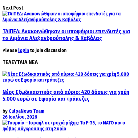
Next Post
ΤΑΙΠΕΔ: Ανακοινώθηκαν οι υποψήφιοι επενδυτές για
τα λιμάνια Αλεξανδρούπολης & Καβάλας
Please
login
to join discussion
ΤΕΛΕΥΤΑΙΑ ΝΕΑ
Νέος Εξωδικαστικός από αύριο: 420 δόσεις για χρέη
5.000 ευρώ σε Εφορία και τράπεζες
by
CulpaNews Team
26 Ιουλίου, 2026