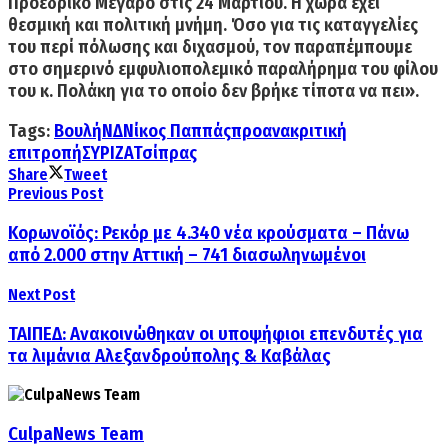
Προεδρικό Μέγαρο στις 24 Μαρτίου.
Η χώρα έχει
θεσμική και πολιτική μνήμη. Όσο για τις καταγγελίες
του περί πόλωσης και διχασμού, τον
παραπέμπουμε
στο σημερινό εμφυλιοπολεμικό παραλήρημα του φίλου
του κ. Πολάκη για το οποίο δεν βρήκε τίποτα να πει».
Tags:
Βουλή
ΝΔ
Νίκος Παππάς
προανακριτική
επιτροπή
ΣΥΡΙΖΑ
Τσίπρας
Share
Tweet
Previous Post
Κορωνοϊός: Ρεκόρ με 4.340 νέα κρούσματα – Πάνω
από 2.000 στην Αττική – 741 διασωληνωμένοι
Next Post
ΤΑΙΠΕΔ: Ανακοινώθηκαν οι υποψήφιοι επενδυτές για
τα λιμάνια Αλεξανδρούπολης & Καβάλας
CulpaNews Team