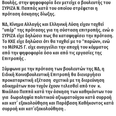
Βουλής, στην ψηφοφορία δεν μετείχε ο βουλευτής του
ΣΥΡΙΖΑ Ν. Παππάς κατά του οποίου στρέφεται η
πρόταση άσκησης δίωξης.
ΝΔ, Κίνημα Αλλαγής και Ελληνική Λύση είχαν ταχθεί
“υπέρ” της πρότασης για τη σύσταση επιτροπής,
ενώ ο
ΣΥΡΙΖΑ είχε δηλώσει πως θα καταψηφίσει την πρόταση.
Το ΚΚΕ είχε δηλώσει ότι θα ταχθεί με το “παρών», ενώ
το ΜέΡΑ25 Γ. είχε αναγγείλει την αποχή του κόμματος
από την ψηφοφορία όσο και από τις εργασίες της
Επιτροπής .
Σύμφωνα με την πρόταση των βουλευτών της ΝΔ, η
Ειδική Κοινοβουλευτική Επιτροπή θα διενεργήσει
προκαταρκτική εξέταση σχετικά με τη διερεύνηση
αδικημάτων που τυχόν έχουν τελεσθεί από τον κ.
Νικόλαο Παππά κατά την άσκηση των καθηκόντων του
για δωροληψία πολιτικού αξιωματούχου κατά συρροή
και κατ΄ εξακολούθηση και Παράβαση Καθήκοντος κατά
συρροή και κατ΄εξακολούθηση .