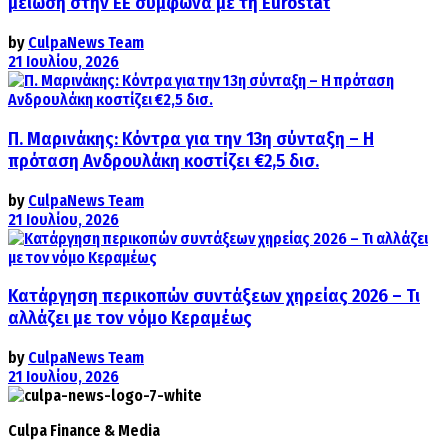
μείωση στην ΕΕ σύμφωνα με τη Eurostat
by
CulpaNews Team
21 Ιουλίου, 2026
Π. Μαρινάκης: Κόντρα για την 13η σύνταξη – Η
πρόταση Ανδρουλάκη κοστίζει €2,5 δισ.
by
CulpaNews Team
21 Ιουλίου, 2026
Κατάργηση περικοπών συντάξεων χηρείας 2026 – Τι
αλλάζει με τον νόμο Κεραμέως
by
CulpaNews Team
21 Ιουλίου, 2026
Culpa
Finance & Media