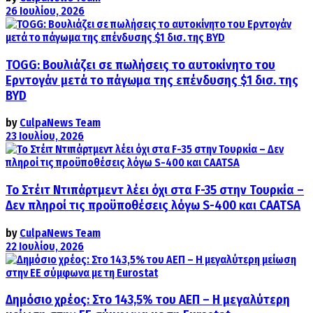
26 Ιουλίου, 2026
TOGG: Βουλιάζει σε πωλήσεις το αυτοκίνητο του
Ερντογάν μετά το πάγωμα της επένδυσης $1 δισ. της
BYD
by
CulpaNews Team
23 Ιουλίου, 2026
Το Στέιτ Ντιπάρτμεντ λέει όχι στα F-35 στην Τουρκία –
Δεν πληροί τις προϋποθέσεις λόγω S-400 και CAATSA
by
CulpaNews Team
22 Ιουλίου, 2026
Δημόσιο χρέος: Στο 143,5% του ΑΕΠ – Η μεγαλύτερη