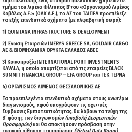
εκμετάλλευσης ενός σταθμού πολλαπλών χρήσεων σε
τμήμα του λιμένα Φίλιππος Β΄ του «Οργανισμού Λιμένος
Καβάλας Α.Ε.» (ΟΛΚ Α.Ε.), το ΔΣ του ΤΑΙΠΕΔ προεπέλεξε
τα εξής επενδυτικά σχήματα (με αλφαβητική σειρά):
1)
QUINTANA INFRASTRUCTURE & DEVELOPMENT
2)
Ένωση Εταιρειών
IMERYS GREECE SA, GOLDAIR CARGO
AE & ΒΙΟΜΗΧΑΝΙΚΑ ΟΡΥΚΤΑ ΕΛΛΑΔΟΣ ABEE
3)
Κοινοπραξία INTERNATIONAL PORT INVESTMENTS
KAVALA
, η οποία απαρτίζεται από τις εταιρείες BLACK
SUMMIT FINANCIAL GROUP – EFA GROUP και ΓΕΚ ΤΕΡΝΑ
4)
ΟΡΓΑΝΙΣΜΟΣ ΛΙΜΕΝΟΣ ΘΕΣΣΑΛΟΝΙΚΗΣ ΑΕ
Τα προεπιλεγέντα επενδυτικά σχήματα στους ανωτέρω
διαγωνισμούς, αφού υπογράψουν τις σχετικές
Συμβάσεις Εμπιστευτικότητας, θα λάβουν τα τεύχη της
Β’ φάσης των διαγωνισμών
(υποβολή Δεσμευτικών
Προσφορών)
και θα αποκτήσουν πρόσβαση στην
εικονική αίθουσα τεκμηρίωσης
(Virtual Data Room)
,