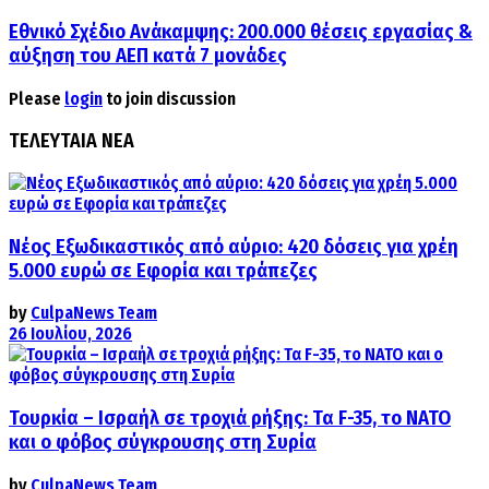
Εθνικό Σχέδιο Ανάκαμψης: 200.000 θέσεις εργασίας &
αύξηση του ΑΕΠ κατά 7 μονάδες
Please
login
to join discussion
ΤΕΛΕΥΤΑΙΑ ΝΕΑ
Νέος Εξωδικαστικός από αύριο: 420 δόσεις για χρέη
5.000 ευρώ σε Εφορία και τράπεζες
by
CulpaNews Team
26 Ιουλίου, 2026
Τουρκία – Ισραήλ σε τροχιά ρήξης: Τα F-35, το ΝΑΤΟ
και ο φόβος σύγκρουσης στη Συρία
by
CulpaNews Team