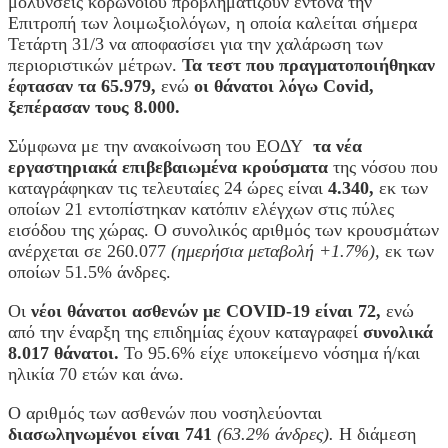
μολύνσεις κορωνοϊού προβληματίζουν έντονα την
Επιτροπή των λοιμωξιολόγων, η οποία καλείται σήμερα
Τετάρτη 31/3 να αποφασίσει για την χαλάρωση των
περιοριστικών μέτρων.
Τα τεστ που πραγματοποιήθηκαν
έφτασαν τα 65.979,
ενώ
οι θάνατοι λόγω Covid,
ξεπέρασαν τους 8.000.
Σύμφωνα με την ανακοίνωση του ΕΟΔΥ
τα νέα
εργαστηριακά επιβεβαιωμένα κρούσματα
της νόσου που
καταγράφηκαν τις τελευταίες 24 ώρες είναι
4.340,
εκ των
οποίων 21 εντοπίστηκαν κατόπιν ελέγχων στις πύλες
εισόδου της χώρας. Ο συνολικός αριθμός των κρουσμάτων
ανέρχεται σε 260.077
(ημερήσια μεταβολή +1.7%),
εκ των
οποίων 51.5% άνδρες.
Οι
νέοι θάνατοι ασθενών με COVID-19 είναι 72,
ενώ
από την έναρξη της επιδημίας έχουν καταγραφεί
συνολικά
8.017 θάνατοι.
Το 95.6% είχε υποκείμενο νόσημα ή/και
ηλικία 70 ετών και άνω.
Ο αριθμός των ασθενών που νοσηλεύονται
διασωληνωμένοι είναι 741
(63.2% άνδρες).
Η διάμεση