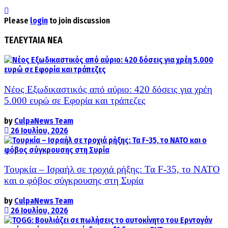
Please
login
to join discussion
ΤΕΛΕΥΤΑΙΑ ΝΕΑ
Νέος Εξωδικαστικός από αύριο: 420 δόσεις για χρέη
5.000 ευρώ σε Εφορία και τράπεζες
by
CulpaNews Team
26 Ιουλίου, 2026
Τουρκία – Ισραήλ σε τροχιά ρήξης: Τα F-35, το ΝΑΤΟ
και ο φόβος σύγκρουσης στη Συρία
by
CulpaNews Team
26 Ιουλίου, 2026