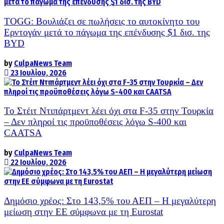
TOGG: Βουλιάζει σε πωλήσεις το αυτοκίνητο του
Ερντογάν μετά το πάγωμα της επένδυσης $1 δισ. της
BYD
by
CulpaNews Team
23 Ιουλίου, 2026
Το Στέιτ Ντιπάρτμεντ λέει όχι στα F-35 στην Τουρκία
– Δεν πληροί τις προϋποθέσεις λόγω S-400 και
CAATSA
by
CulpaNews Team
22 Ιουλίου, 2026
Δημόσιο χρέος: Στο 143,5% του ΑΕΠ – Η μεγαλύτερη
μείωση στην ΕΕ σύμφωνα με τη Eurostat