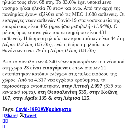
ηλικία τους είναι 68 έτη. To 83.0% έχει υποκείμενο
νόσημα ή/και ηλικία 70 ετών και άνω. Από την αρχή της
πανδημίας έχουν εξέλθει από τις ΜΕΘ 1.688 ασθενείς. Οι
εισαγωγές νέων ασθενών Covid-19 στα νοσοκομεία της
επικράτειας είναι 402
(ημερήσια μεταβολή -11.84%).
Ο
μέσος όρος εισαγωγών του επταημέρου είναι 431
ασθενείς. Η διάμεση ηλικία των κρουσμάτων είναι 44 έτη
(εύρος 0.2 έως 105 έτη)
, ενώ η διάμεση ηλικία των
θανόντων είναι 79 έτη
(εύρος 0 έως 103 έτη)
Από το σύνολο των 4.340 νέων κρουσμάτων του νέου ιού
στη χώρα
23 είναι εισαγόμενα
εκ των οποίων 21
εντοπίστηκαν κατόπιν ελέγχων στις πύλες εισόδου της
χώρας. Από τα 4.317 νέα εγχώρια κρούσματα, τα
περισσότερα εντοπίστηκαν,
στην Αττική 2.097
(535 στο
κεντρικό τομέα),
στη Θεσσαλονίκη 535, στην Κοζάνη
167, στην Αχαΐα 135 & στη Λάρισα 125.
Tags:
Covid-19
ΕΟΔΥ
Κρούσματα
Share
Tweet