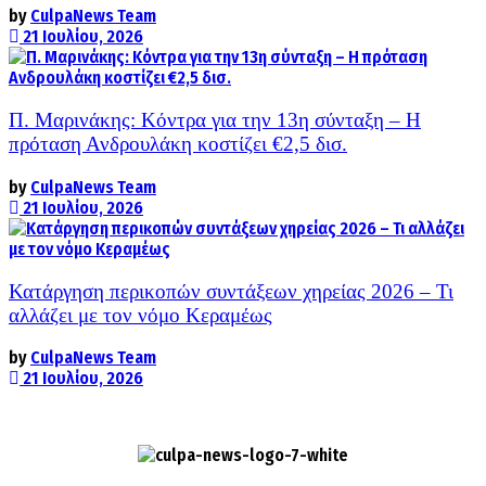
by
CulpaNews Team
21 Ιουλίου, 2026
Π. Μαρινάκης: Κόντρα για την 13η σύνταξη – Η
πρόταση Ανδρουλάκη κοστίζει €2,5 δισ.
by
CulpaNews Team
21 Ιουλίου, 2026
Κατάργηση περικοπών συντάξεων χηρείας 2026 – Τι
αλλάζει με τον νόμο Κεραμέως
by
CulpaNews Team
21 Ιουλίου, 2026