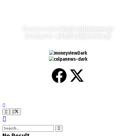
Culpa
Finance & Media
Επικοινωνία:
info@culpanews.gr
Διαφήμιση:
ads@culpanews.gr
No Result