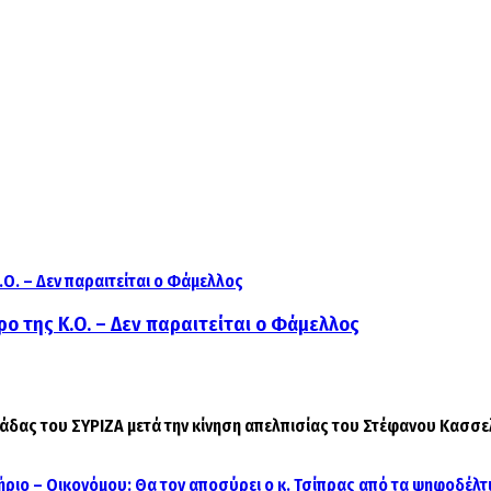
ο της Κ.Ο. – Δεν παραιτείται ο Φάμελλος
δας του ΣΥΡΙΖΑ μετά την κίνηση απελπισίας του Στέφανου Κασσελάκ