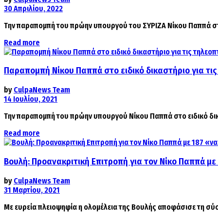
30 Απριλίου, 2022
Την παραπομπή του πρώην υπουργού του ΣΥΡΙΖΑ Νίκου Παππά στο 
Details
Read more
Παραπομπή Νίκου Παππά στο ειδικό δικαστήριο για τις
by
CulpaNews Team
14 Ιουλίου, 2021
Την παραπομπή του πρώην υπουργού Νίκου Παππά στο ειδικό δικα
Details
Read more
Βουλή: Προανακριτική Επιτροπή για τον Νίκο Παππά με
by
CulpaNews Team
31 Μαρτίου, 2021
Με ευρεία πλειοψηφία η ολομέλεια της Βουλής αποφάσισε τη σύσ