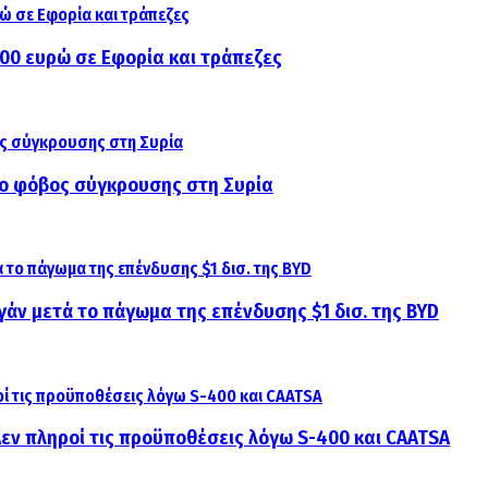
000 ευρώ σε Εφορία και τράπεζες
αι ο φόβος σύγκρουσης στη Συρία
γάν μετά το πάγωμα της επένδυσης $1 δισ. της BYD
 Δεν πληροί τις προϋποθέσεις λόγω S-400 και CAATSA