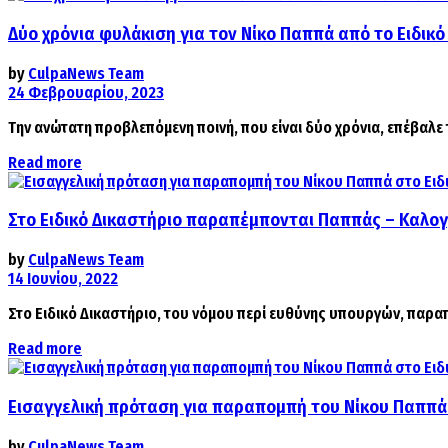
Δύο χρόνια φυλάκιση για τον Νίκο Παππά από το Ειδικ
by
CulpaNews Team
24 Φεβρουαρίου, 2023
Την ανώτατη προβλεπόμενη ποινή, που είναι δύο χρόνια, επέβαλε 
Details
Read more
Στο Ειδικό Δικαστήριο παραπέμπονται Παππάς – Καλογρ
by
CulpaNews Team
14 Ιουνίου, 2022
Στο Ειδικό Δικαστήριο, του νόμου περί ευθύνης υπουργών, παρα
Details
Read more
Εισαγγελική πρόταση για παραπομπή του Νίκου Παππά 
by
CulpaNews Team