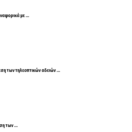
αφορικά με ...
η των τηλεοπτικών αδειών ...
η των ...