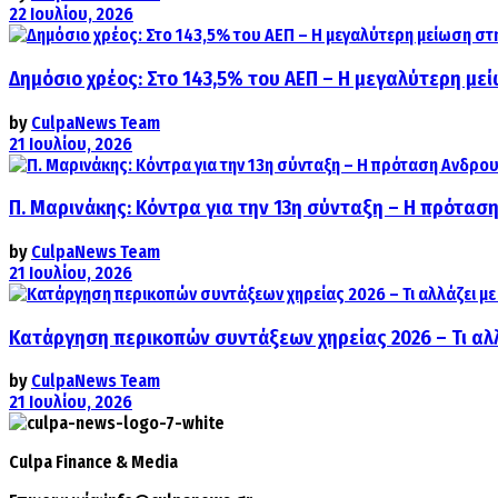
22 Ιουλίου, 2026
Δημόσιο χρέος: Στο 143,5% του ΑΕΠ – Η μεγαλύτερη με
by
CulpaNews Team
21 Ιουλίου, 2026
Π. Μαρινάκης: Κόντρα για την 13η σύνταξη – Η πρόταση
by
CulpaNews Team
21 Ιουλίου, 2026
Κατάργηση περικοπών συντάξεων χηρείας 2026 – Τι αλ
by
CulpaNews Team
21 Ιουλίου, 2026
Culpa
Finance & Media