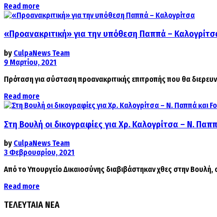
Details
Read more
«Προανακριτική» για την υπόθεση Παππά – Καλογρίτσ
by
CulpaNews Team
9 Μαρτίου, 2021
Πρόταση για σύσταση προανακριτικής επιτροπής που θα διερευνή
Details
Read more
Στη Βουλή οι δικογραφίες για Χρ. Καλογρίτσα – Ν. Παππά 
by
CulpaNews Team
3 Φεβρουαρίου, 2021
Από το Υπουργείο Δικαιοσύνης διαβιβάστηκαν χθες στην Βουλή, οι
Details
Read more
ΤΕΛΕΥΤΑΙΑ ΝΕΑ