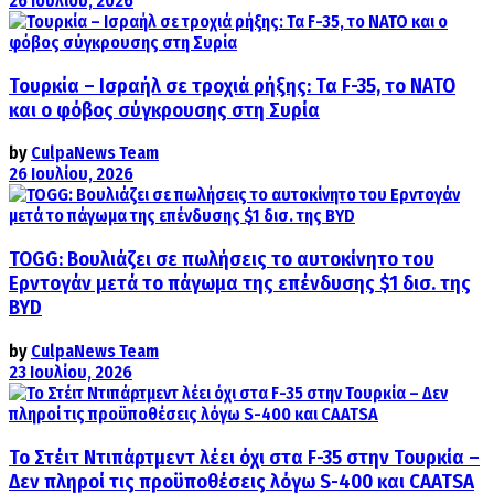
26 Ιουλίου, 2026
Τουρκία – Ισραήλ σε τροχιά ρήξης: Τα F-35, το ΝΑΤΟ
και ο φόβος σύγκρουσης στη Συρία
by
CulpaNews Team
26 Ιουλίου, 2026
TOGG: Βουλιάζει σε πωλήσεις το αυτοκίνητο του
Ερντογάν μετά το πάγωμα της επένδυσης $1 δισ. της
BYD
by
CulpaNews Team
23 Ιουλίου, 2026
Το Στέιτ Ντιπάρτμεντ λέει όχι στα F-35 στην Τουρκία –
Δεν πληροί τις προϋποθέσεις λόγω S-400 και CAATSA