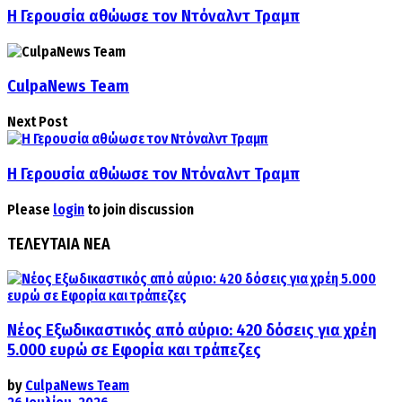
Η Γερουσία αθώωσε τον Ντόναλντ Τραμπ
CulpaNews Team
Next Post
Η Γερουσία αθώωσε τον Ντόναλντ Τραμπ
Please
login
to join discussion
ΤΕΛΕΥΤΑΙΑ ΝΕΑ
Νέος Εξωδικαστικός από αύριο: 420 δόσεις για χρέη
5.000 ευρώ σε Εφορία και τράπεζες
by
CulpaNews Team