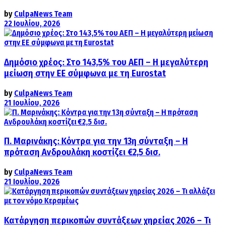
by
CulpaNews Team
22 Ιουλίου, 2026
Δημόσιο χρέος: Στο 143,5% του ΑΕΠ – Η μεγαλύτερη
μείωση στην ΕΕ σύμφωνα με τη Eurostat
by
CulpaNews Team
21 Ιουλίου, 2026
Π. Μαρινάκης: Κόντρα για την 13η σύνταξη – Η
πρόταση Ανδρουλάκη κοστίζει €2,5 δισ.
by
CulpaNews Team
21 Ιουλίου, 2026
Κατάργηση περικοπών συντάξεων χηρείας 2026 – Τι