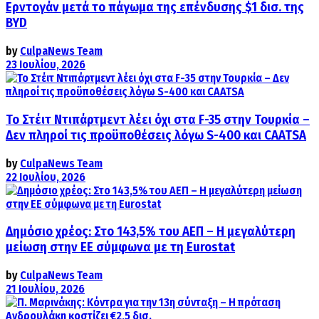
Ερντογάν μετά το πάγωμα της επένδυσης $1 δισ. της
BYD
by
CulpaNews Team
23 Ιουλίου, 2026
Το Στέιτ Ντιπάρτμεντ λέει όχι στα F-35 στην Τουρκία –
Δεν πληροί τις προϋποθέσεις λόγω S-400 και CAATSA
by
CulpaNews Team
22 Ιουλίου, 2026
Δημόσιο χρέος: Στο 143,5% του ΑΕΠ – Η μεγαλύτερη
μείωση στην ΕΕ σύμφωνα με τη Eurostat
by
CulpaNews Team
21 Ιουλίου, 2026