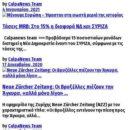
by
CulpaNews Team
4 Ιανουαρίου, 2021
Τάσεις MRB: Στο 15% η διαφορά ΝΔ και ΣΥΡΙΖΑ
Culpanews team >>> Προβάδισμα 15 ποσοστιαίων μονάδων
διατηρεί η Νέα Δημοκρατία έναντι του ΣΥΡΙΖΑ, σύμφωνα με τις
τάσεις της...
by
CulpaNews Team
17 Δεκεμβρίου, 2020
Neue Zürcher Zeitung: Οι Βρυξέλλες πιέζουν την
Άγκυρα, «αλλά μόνο λίγο» …
Η εφημερίδα της Ζυρίχης Neue Zürcher Zeitung (ΝΖΖ) με τον
χαρακτηριστικό τίτλο: «Οι Βρυξέλλες εντείνουν την πίεση προς
την Άγκυρα, αλλά...
by
CulpaNews Team