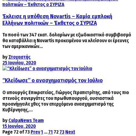
Έκλεισε η υπόθεση Novartis – Καμία εμπλοκή
Ελλήνων πολιτικών – Έκθετος ο ΣΥΡΙΖΑ
Το ποσό των 347 εκατ. δολαρίων με εξωδικαστικό συμβιβασμό
θα καταβάλλει η Novartis προκειμένου να κλείσουν οι έρευνες
των αμερικανικών...
by
Στοχαστής
25 Ιουνίου, 2020
“Κλείδωσε” ο ανασχηματισμός τον Ιούλιο
Ο υπουργός Επικρατείας, Γιώργος Γεραπετρίτης, από τους πιο
στενούς συνεργάτες του πρωθυπουργού, ουσιαστικά
προανήγγειλε χθες τον επερχόμενο ανασχηματισμό της
Κυβέρνησης,...
by
CulpaNews Team
15 Ιουνίου, 2020
Page 72 of 73
Prev
1
…
71
72
73
Next