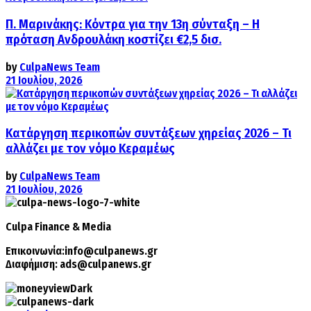
Π. Μαρινάκης: Κόντρα για την 13η σύνταξη – Η
πρόταση Ανδρουλάκη κοστίζει €2,5 δισ.
by
CulpaNews Team
21 Ιουλίου, 2026
Κατάργηση περικοπών συντάξεων χηρείας 2026 – Τι
αλλάζει με τον νόμο Κεραμέως
by
CulpaNews Team
21 Ιουλίου, 2026
Culpa
Finance & Media
Επικοινωνία:
info@culpanews.gr
Διαφήμιση:
ads@culpanews.gr