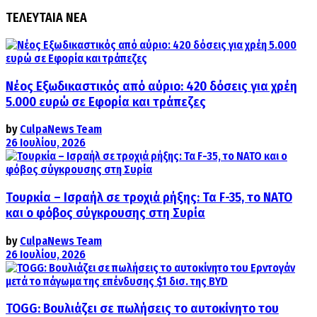
ΤΕΛΕΥΤΑΙΑ ΝΕΑ
Νέος Εξωδικαστικός από αύριο: 420 δόσεις για χρέη
5.000 ευρώ σε Εφορία και τράπεζες
by
CulpaNews Team
26 Ιουλίου, 2026
Τουρκία – Ισραήλ σε τροχιά ρήξης: Τα F-35, το ΝΑΤΟ
και ο φόβος σύγκρουσης στη Συρία
by
CulpaNews Team
26 Ιουλίου, 2026
TOGG: Βουλιάζει σε πωλήσεις το αυτοκίνητο του