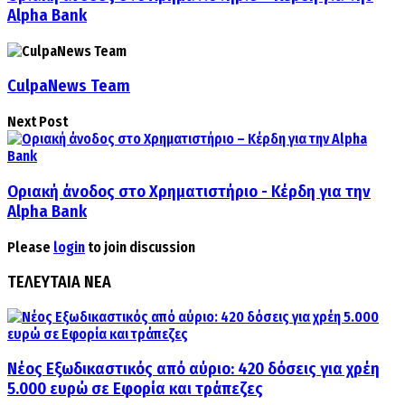
Alpha Bank
CulpaNews Team
Next Post
Οριακή άνοδος στο Χρηματιστήριο - Κέρδη για την
Alpha Bank
Please
login
to join discussion
ΤΕΛΕΥΤΑΙΑ ΝΕΑ
Νέος Εξωδικαστικός από αύριο: 420 δόσεις για χρέη
5.000 ευρώ σε Εφορία και τράπεζες