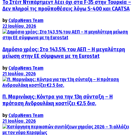
Το Στέιτ Ντιπάρτμεντ λέει όχι στα F-35 στην Τουρκία –
Δεν πληροί τις προϋποθέσεις λόγω S-400 και CAATSA
by
CulpaNews Team
22 Ιουλίου, 2026
Δημόσιο χρέος: Στο 143,5% του ΑΕΠ – Η μεγαλύτερη
μείωση στην ΕΕ σύμφωνα με τη Eurostat
by
CulpaNews Team
21 Ιουλίου, 2026
Π. Μαρινάκης: Κόντρα για την 13η σύνταξη – Η
πρόταση Ανδρουλάκη κοστίζει €2,5 δισ.
by
CulpaNews Team
21 Ιουλίου, 2026