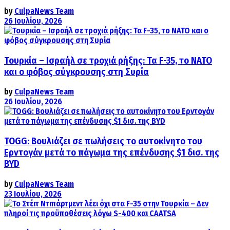
by
CulpaNews Team
26 Ιουλίου, 2026
Τουρκία – Ισραήλ σε τροχιά ρήξης: Τα F-35, το ΝΑΤΟ
και ο φόβος σύγκρουσης στη Συρία
by
CulpaNews Team
26 Ιουλίου, 2026
TOGG: Βουλιάζει σε πωλήσεις το αυτοκίνητο του
Ερντογάν μετά το πάγωμα της επένδυσης $1 δισ. της
BYD
by
CulpaNews Team
23 Ιουλίου, 2026