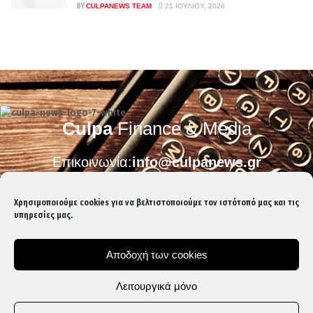
BY
CULPANEWS TEAM
21 ΙΟΥΛΊΟΥ, 2026
Culpa
Finance & Media
Επικοινωνία:
info@culpanews.gr
Διαφήμιση:
ads@culpanews.gr
Χρησιμοποιούμε cookies για να βελτιστοποιούμε τον ιστότοπό μας και τις
υπηρεσίες μας.
Αποδοχή των cookies
Λειτουργικά μόνο