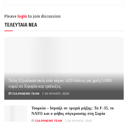
Please
login
to join discussion
ΤΕΛΕΥΤΑΙΑ ΝΕΑ
Νέος Εξωδικαστικός από αύριο: 420 δόσεις για χρέη 5.000
ευρώ σε Εφορία και τράπεζες
BY
CULPANEWS TEAM
26 ΙΟΥΛΊΟΥ, 2026
Τουρκία – Ισραήλ σε τροχιά ρήξης: Τα F-35, το
ΝΑΤΟ και ο φόβος σύγκρουσης στη Συρία
BY
CULPANEWS TEAM
26 ΙΟΥΛΊΟΥ, 2026