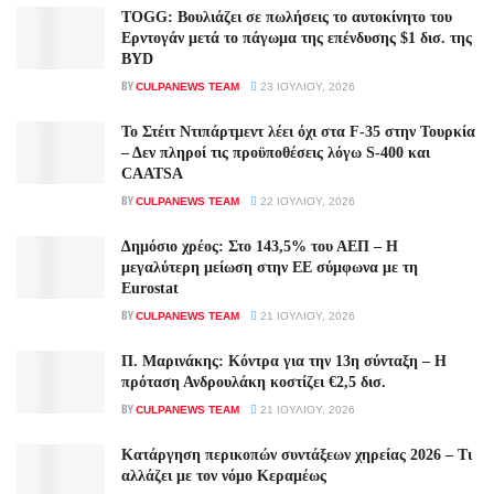
TOGG: Βουλιάζει σε πωλήσεις το αυτοκίνητο του
Ερντογάν μετά το πάγωμα της επένδυσης $1 δισ. της
BYD
BY
CULPANEWS TEAM
23 ΙΟΥΛΊΟΥ, 2026
Το Στέιτ Ντιπάρτμεντ λέει όχι στα F-35 στην Τουρκία
– Δεν πληροί τις προϋποθέσεις λόγω S-400 και
CAATSA
BY
CULPANEWS TEAM
22 ΙΟΥΛΊΟΥ, 2026
Δημόσιο χρέος: Στο 143,5% του ΑΕΠ – Η
μεγαλύτερη μείωση στην ΕΕ σύμφωνα με τη
Eurostat
BY
CULPANEWS TEAM
21 ΙΟΥΛΊΟΥ, 2026
Π. Μαρινάκης: Κόντρα για την 13η σύνταξη – Η
πρόταση Ανδρουλάκη κοστίζει €2,5 δισ.
BY
CULPANEWS TEAM
21 ΙΟΥΛΊΟΥ, 2026
Κατάργηση περικοπών συντάξεων χηρείας 2026 – Τι
αλλάζει με τον νόμο Κεραμέως