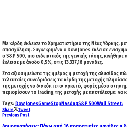
Με κέρδη έκλεισε το Χρηματιστήριο της Νέας Υόρκης, μετ
απασχόληση. Συγκεκριμένα ο Dow Jones έκλεισε ενισχυμέν
ο S&P 500, πιο ενδεικτικός της γενικής τάσης, κινήθηκε
έκλεισε με άνοδο 0,5%, στις 13.337,16 μονάδες.
Στα αξιοσημείωτα της ημέρας η μετοχή της αλυσίδας πώλ
τελευταίες συνεδριάσεις τα κέρδη της μετοχής πλησίασα
της μετοχής να διακόπτεται αρκετές φορές μέσα στην η
περιορίσουν το trading της μετοχής με αποτέλεσμα να κ
Tags:
Dow Jones
GameStop
Nasdaq
S&P 500
Wall Street:
Share
Tweet
Previous Post
Δημοσκοπήσεις: Πάνω από 16 ποσοστιαίες μονάδες η δ