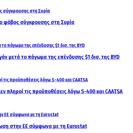
αι ο φόβος σύγκρουσης στη Συρία
γάν μετά το πάγωμα της επένδυσης $1 δισ. της BYD
 Δεν πληροί τις προϋποθέσεις λόγω S-400 και CAATSA
ίωση στην ΕΕ σύμφωνα με τη Eurostat