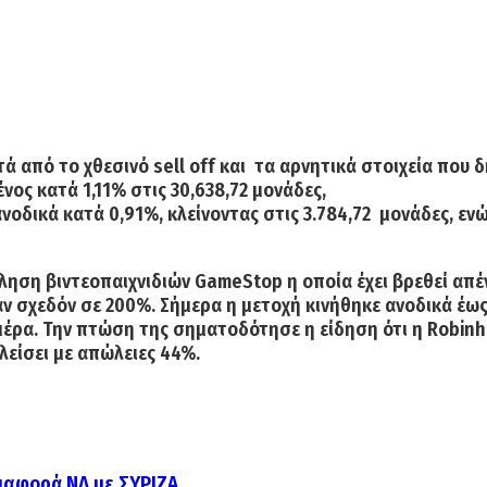
ά από το χθεσινό sell off και τα αρνητικά στοιχεία που δ
ος κατά 1,11% στις 30,638,72 μονάδες,
 ανοδικά κατά 0,91%, κλείνοντας στις 3.784,72 μονάδες, ε
ηση βιντεοπαιχνιδιών GameStop η οποία έχει βρεθεί απέν
ν σχεδόν σε 200%. Σήμερα η μετοχή κινήθηκε ανοδικά έως
μέρα. Την πτώση της σηματοδότησε η είδηση ότι η Robinh
λείσει με απώλειες 44%.
ιαφορά ΝΔ με ΣΥΡΙΖΑ