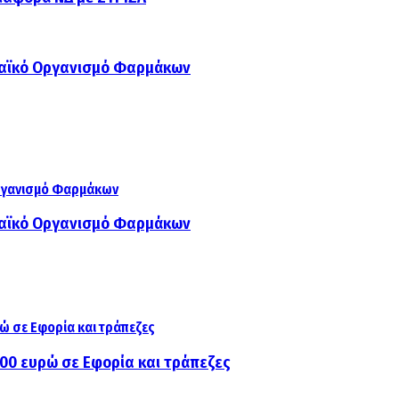
παϊκό Οργανισμό Φαρμάκων
παϊκό Οργανισμό Φαρμάκων
000 ευρώ σε Εφορία και τράπεζες