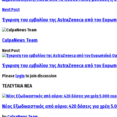
Next Post
Έγκριση του εμβολίου της AstraZeneca από τον Ευρω
CulpaNews Team
Next Post
Έγκριση του εμβολίου της AstraZeneca από τον Ευρω
Please
login
to join discussion
ΤΕΛΕΥΤΑΙΑ ΝΕΑ
Νέος Εξωδικαστικός από αύριο: 420 δόσεις για χρέη 5.
by
CulpaNews Team