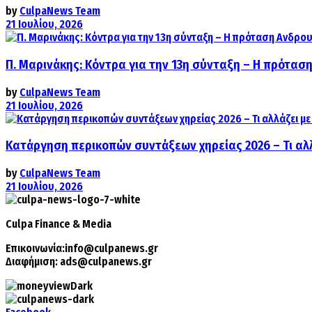
by
CulpaNews Team
21 Ιουλίου, 2026
Π. Μαρινάκης: Κόντρα για την 13η σύνταξη – Η πρόταση
by
CulpaNews Team
21 Ιουλίου, 2026
Κατάργηση περικοπών συντάξεων χηρείας 2026 – Τι αλ
by
CulpaNews Team
21 Ιουλίου, 2026
Culpa
Finance & Media
Επικοινωνία:
info@culpanews.gr
Διαφήμιση:
ads@culpanews.gr