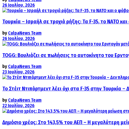
26 Ιουλίου, 2026
Τουρκία – Ισραήλ σε τροχιά ρήξης: Τα F-35, το ΝΑΤΟ κ
by
CulpaNews Team
26 Ιουλίου, 2026
TOGG: Βουλιάζει σε πωλήσεις το αυτοκίνητο του Ερντο
by
CulpaNews Team
23 Ιουλίου, 2026
Το Στέιτ Ντιπάρτμεντ λέει όχι στα F-35 στην Τουρκία –
by
CulpaNews Team
22 Ιουλίου, 2026
Δημόσιο χρέος: Στο 143,5% του ΑΕΠ – Η μεγαλύτερη με