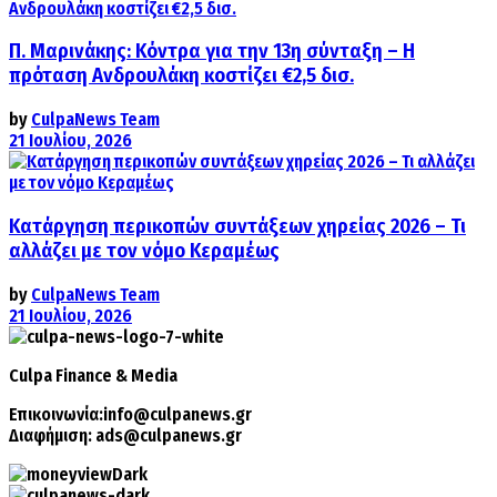
Π. Μαρινάκης: Κόντρα για την 13η σύνταξη – Η
πρόταση Ανδρουλάκη κοστίζει €2,5 δισ.
by
CulpaNews Team
21 Ιουλίου, 2026
Κατάργηση περικοπών συντάξεων χηρείας 2026 – Τι
αλλάζει με τον νόμο Κεραμέως
by
CulpaNews Team
21 Ιουλίου, 2026
Culpa
Finance & Media
Επικοινωνία:
info@culpanews.gr
Διαφήμιση:
ads@culpanews.gr