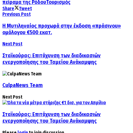
πείραμα της Ρόδου
Τουρισμός
Share
Tweet
Previous Post
Η Μυτιληναίος προχωρά στην έκδοση «πράσινου»
ομόλογου €500 εκατ.
Next Post
Σταϊκούρας: Επιτάχυνση των διαδικασιών
ενεργοποίησης του Ταμείου Ανάκαμψης
CulpaNews Team
Next Post
Σταϊκούρας: Επιτάχυνση των διαδικασιών
ενεργοποίησης του Ταμείου Ανάκαμψης
Please
login
to join discussion