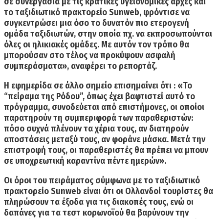
σε συνεργασία με τις κρατικές υγειονομικές αρχές και
το ταξιδιωτικό πρακτορείο Sunweb, φρόντισε να
συγκεντρώσει μια όσο το δυνατόν πιο
ετερογενή
ομάδα ταξιδιωτών
, στην οποία πχ. να
εκπροσωπούνται
όλες οι ηλικιακές ομάδες.
Με αυτόν τον τρόπο θα
μπορούσαν στο τέλος να προκύψουν ασφαλή
συμπεράσματα», αναφέρει το ρεπορτάζ.
Η εφημερίδα σε άλλο σημείο επισημαίνει ότι : «Το
“πείραμα της Ρόδου”, όπως έχει βαφτιστεί αυτό το
πρόγραμμα, συνοδεύεται από επιστήμονες, οι οποίοι
παρατηρούν τη
συμπεριφορά των παραθεριστών
:
πόσο συχνά πλένουν τα χέρια τους, αν διατηρούν
αποστάσεις μεταξύ τους, αν φοράνε μάσκα. Μετά την
επιστροφή τους, οι παραθεριστές θα πρέπει να μπουν
σε υποχρεωτική καραντίνα πέντε ημερών».
Οι
όροι του πειράματος
σύμφωνα με το ταξιδιωτικό
πρακτορείο Sunweb είναι ότι οι Ολλανδοί τουρίστες θα
πληρώσουν τα έξοδα για τις διακοπές τους, ενώ οι
δαπάνες για τα τεστ κορωνοϊού θα βαρύνουν την