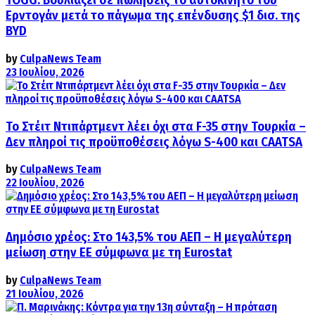
TOGG: Βουλιάζει σε πωλήσεις το αυτοκίνητο του
Ερντογάν μετά το πάγωμα της επένδυσης $1 δισ. της
BYD
by
CulpaNews Team
23 Ιουλίου, 2026
Το Στέιτ Ντιπάρτμεντ λέει όχι στα F-35 στην Τουρκία –
Δεν πληροί τις προϋποθέσεις λόγω S-400 και CAATSA
by
CulpaNews Team
22 Ιουλίου, 2026
Δημόσιο χρέος: Στο 143,5% του ΑΕΠ – Η μεγαλύτερη
μείωση στην ΕΕ σύμφωνα με τη Eurostat
by
CulpaNews Team
21 Ιουλίου, 2026