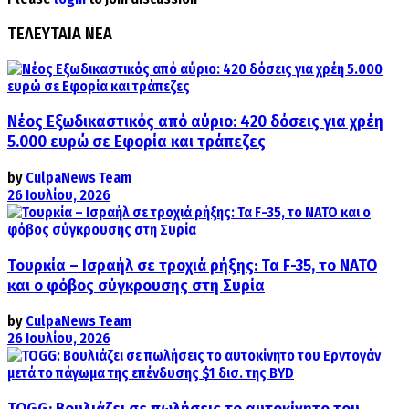
ΤΕΛΕΥΤΑΙΑ ΝΕΑ
Νέος Εξωδικαστικός από αύριο: 420 δόσεις για χρέη
5.000 ευρώ σε Εφορία και τράπεζες
by
CulpaNews Team
26 Ιουλίου, 2026
Τουρκία – Ισραήλ σε τροχιά ρήξης: Τα F-35, το ΝΑΤΟ
και ο φόβος σύγκρουσης στη Συρία
by
CulpaNews Team
26 Ιουλίου, 2026