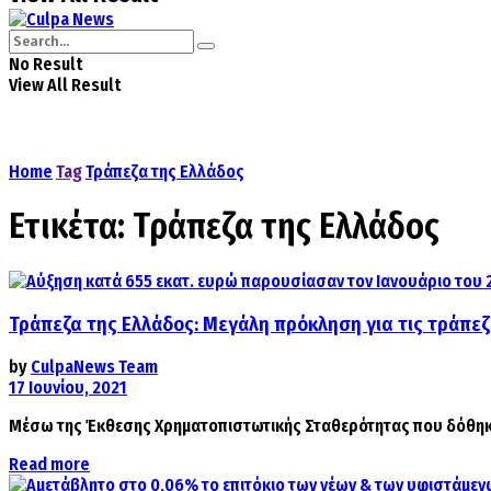
No Result
View All Result
Home
Tag
Τράπεζα της Ελλάδος
Ετικέτα:
Τράπεζα της Ελλάδος
Τράπεζα της Ελλάδος: Μεγάλη πρόκληση για τις τράπεζ
by
CulpaNews Team
17 Ιουνίου, 2021
Μέσω της Έκθεσης Χρηματοπιστωτικής Σταθερότητας που δόθηκε σ
Details
Read more