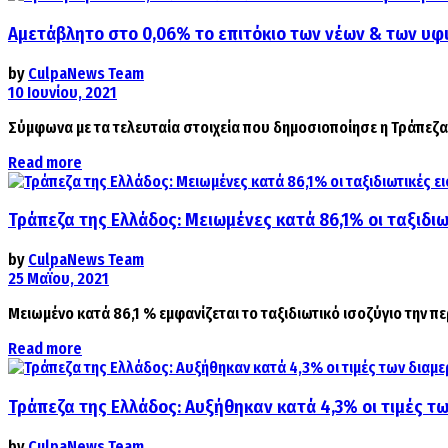
Αμετάβλητο στο 0,06% το επιτόκιο των νέων & των υ
by
CulpaNews Team
10 Ιουνίου, 2021
Σύμφωνα με τα τελευταία στοιχεία που δημοσιοποίησε η Τράπεζα 
Details
Read more
Τράπεζα της Ελλάδος: Μειωμένες κατά 86,1% οι ταξιδιω
by
CulpaNews Team
25 Μαΐου, 2021
Μειωμένο κατά 86,1 % εμφανίζεται το ταξιδιωτικό ισοζύγιο την πε
Details
Read more
Τράπεζα της Ελλάδος: Αυξήθηκαν κατά 4,3% οι τιμές τ
by
CulpaNews Team