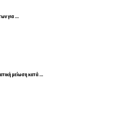
ν για ...
τική μείωση κατά ...