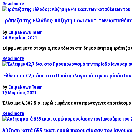
Details
Read more
Τράπεζα της Ελλάδος: Αύξηση €741 εκατ. των καταθέσ
by
CulpaNews Team
26 Μαρτίου, 2021
Σύμφωνα με τα στοιχεία, που έδωσε στη δημοσιότητα η Τράπεζα 
Details
Read more
Έλλειμμα €2,7 δισ. στο Προϋπολογισμό την περίοδο Ι
by
CulpaNews Team
19 Μαρτίου, 2021
Έλλειμμα 4,307 δισ. ευρώ εμφάνισε στο πρωτογενές αποτέλεσμα
Details
Read more
Αύξηση κατά 655 εκατ. ευρώ παρουσίασαν τον Ιανουάρι