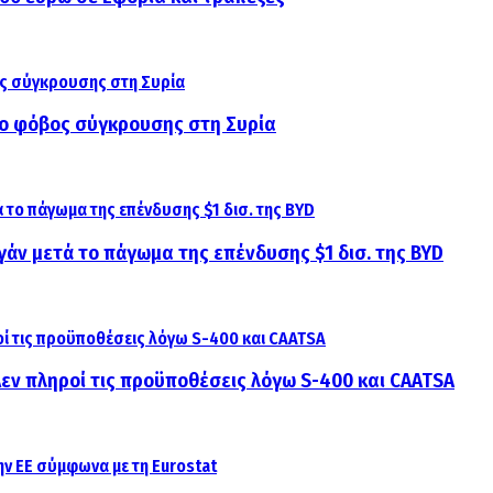
αι ο φόβος σύγκρουσης στη Συρία
γάν μετά το πάγωμα της επένδυσης $1 δισ. της BYD
 Δεν πληροί τις προϋποθέσεις λόγω S-400 και CAATSA