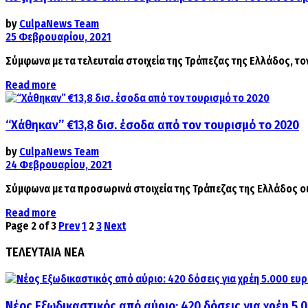
by
CulpaNews Team
25 Φεβρουαρίου, 2021
Σύμφωνα με τα τελευταία στοιχεία της Τράπεζας της Ελλάδος, το
Details
Read more
“Χάθηκαν” €13,8 δισ. έσοδα από τον τουρισμό το 2020
by
CulpaNews Team
24 Φεβρουαρίου, 2021
Σύμφωνα με τα προσωρινά στοιχεία της Τράπεζας της Ελλάδος οι 
Details
Read more
Page 2 of 3
Prev
1
2
3
Next
ΤΕΛΕΥΤΑΙΑ ΝΕΑ
Νέος Εξωδικαστικός από αύριο: 420 δόσεις για χρέη 5.