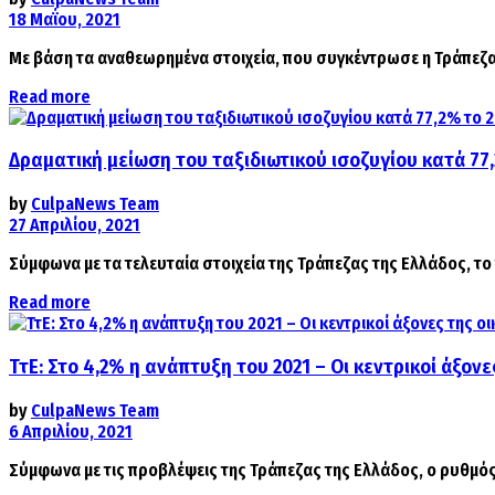
18 Μαΐου, 2021
Με βάση τα αναθεωρημένα στοιχεία, που συγκέντρωσε η Τράπεζα τ
Details
Read more
Δραματική μείωση του ταξιδιωτικού ισοζυγίου κατά 77
by
CulpaNews Team
27 Απριλίου, 2021
Σύμφωνα με τα τελευταία στοιχεία της Τράπεζας της Ελλάδος, το
Details
Read more
ΤτΕ: Στο 4,2% η ανάπτυξη του 2021 – Οι κεντρικοί άξον
by
CulpaNews Team
6 Απριλίου, 2021
Σύμφωνα με τις προβλέψεις της Τράπεζας της Ελλάδος, ο ρυθμός 