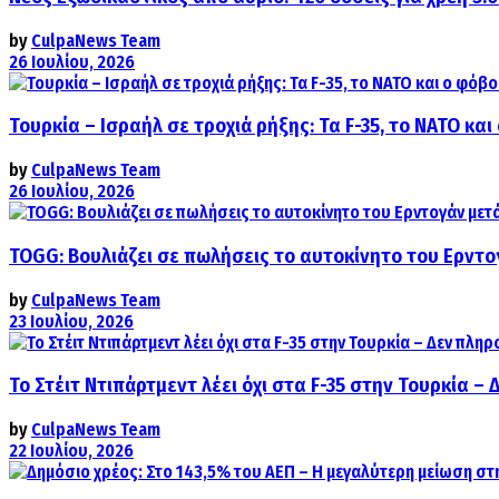
by
CulpaNews Team
26 Ιουλίου, 2026
Τουρκία – Ισραήλ σε τροχιά ρήξης: Τα F-35, το ΝΑΤΟ κ
by
CulpaNews Team
26 Ιουλίου, 2026
TOGG: Βουλιάζει σε πωλήσεις το αυτοκίνητο του Ερντο
by
CulpaNews Team
23 Ιουλίου, 2026
Το Στέιτ Ντιπάρτμεντ λέει όχι στα F-35 στην Τουρκία –
by
CulpaNews Team
22 Ιουλίου, 2026