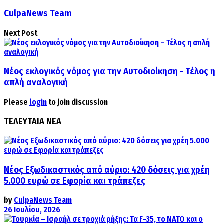
CulpaNews Team
Next Post
Νέος εκλογικός νόμος για την Αυτοδιοίκηση - Τέλος η
απλή αναλογική
Please
login
to join discussion
ΤΕΛΕΥΤΑΙΑ ΝΕΑ
Νέος Εξωδικαστικός από αύριο: 420 δόσεις για χρέη
5.000 ευρώ σε Εφορία και τράπεζες
by
CulpaNews Team
26 Ιουλίου, 2026