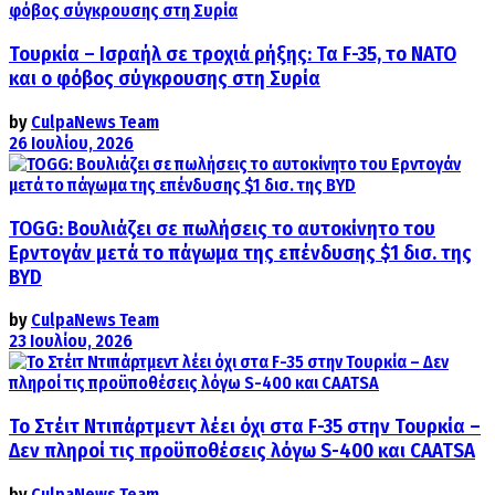
Τουρκία – Ισραήλ σε τροχιά ρήξης: Τα F-35, το ΝΑΤΟ
και ο φόβος σύγκρουσης στη Συρία
by
CulpaNews Team
26 Ιουλίου, 2026
TOGG: Βουλιάζει σε πωλήσεις το αυτοκίνητο του
Ερντογάν μετά το πάγωμα της επένδυσης $1 δισ. της
BYD
by
CulpaNews Team
23 Ιουλίου, 2026
Το Στέιτ Ντιπάρτμεντ λέει όχι στα F-35 στην Τουρκία –
Δεν πληροί τις προϋποθέσεις λόγω S-400 και CAATSA
by
CulpaNews Team