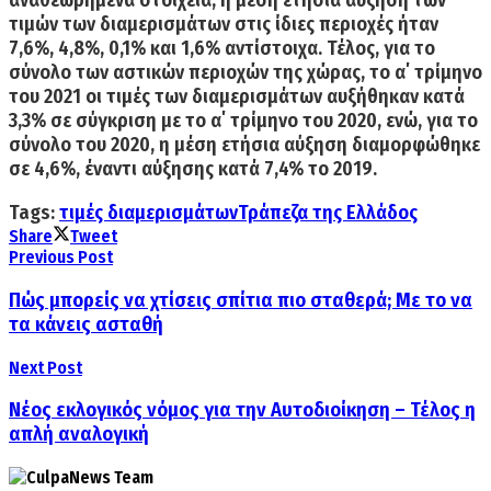
αναθεωρημένα στοιχεία, η μέση ετήσια αύξηση των
τιμών των διαμερισμάτων στις ίδιες περιοχές ήταν
7,6%, 4,8%, 0,1% και 1,6% αντίστοιχα. Τέλος, για το
σύνολο των αστικών περιοχών της χώρας, το α΄ τρίμηνο
του 2021 οι τιμές των διαμερισμάτων αυξήθηκαν κατά
3,3% σε σύγκριση με το α΄ τρίμηνο του 2020, ενώ, για το
σύνολο του 2020, η μέση ετήσια αύξηση διαμορφώθηκε
σε 4,6%, έναντι αύξησης κατά 7,4% το 2019.
Tags:
τιμές διαμερισμάτων
Τράπεζα της Ελλάδος
Share
Tweet
Previous Post
Πώς μπορείς να χτίσεις σπίτια πιο σταθερά; Με το να
τα κάνεις ασταθή
Next Post
Νέος εκλογικός νόμος για την Αυτοδιοίκηση – Τέλος η
απλή αναλογική