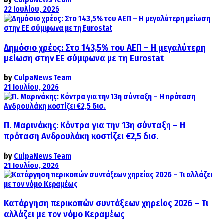
22 Ιουλίου, 2026
Δημόσιο χρέος: Στο 143,5% του ΑΕΠ – Η μεγαλύτερη
μείωση στην ΕΕ σύμφωνα με τη Eurostat
by
CulpaNews Team
21 Ιουλίου, 2026
Π. Μαρινάκης: Κόντρα για την 13η σύνταξη – Η
πρόταση Ανδρουλάκη κοστίζει €2,5 δισ.
by
CulpaNews Team
21 Ιουλίου, 2026
Κατάργηση περικοπών συντάξεων χηρείας 2026 – Τι
αλλάζει με τον νόμο Κεραμέως