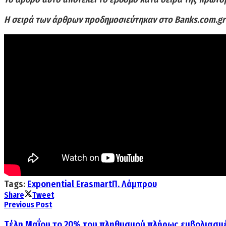
Η σειρά των άρθρων προδημοσιεύτηκαν στο Banks.com.gr
Tags:
Exponential Era
smart
Π. Λάμπρου
Share
Tweet
Previous Post
Tέλη Μαΐου το 20% του πληθυσμού πλήρως εμβολιασμ