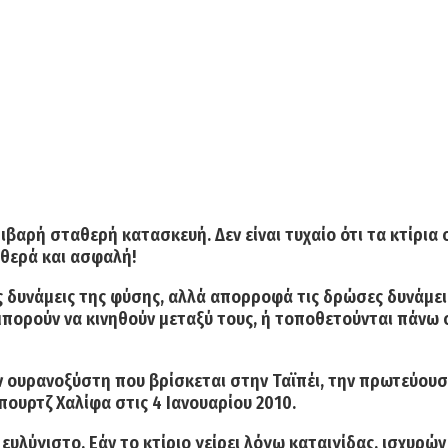
ιβαρή σταθερή κατασκευή. Δεν είναι τυχαίο ότι τα κτίρια 
αθερά και ασφαλή!
ς δυνάμεις της φύσης, αλλά απορροφά τις δρώσες δυνάμεις
 μπορούν να κινηθούν μεταξύ τους, ή τοποθετούνται πάν
 ουρανοξύστη που βρίσκεται στην Ταϊπέι, την πρωτεύουσα
πουρτζ Χαλίφα στις 4 Ιανουαρίου 2010.
ι ευλύγιστο. Εάν το κτίριο γείρει λόγω καταιγίδας, ισχυρώ