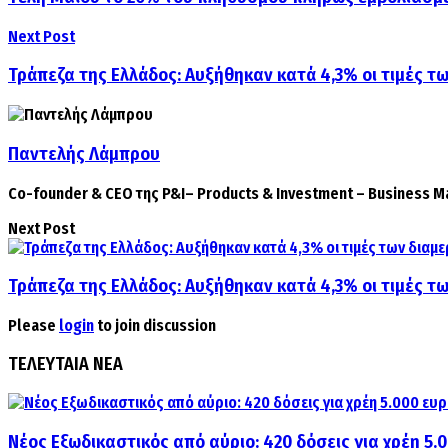
Next Post
Τράπεζα της Ελλάδος: Αυξήθηκαν κατά 4,3% οι τιμές τ
Παντελής Λάμπρου
Co-founder & CEO της P&I– Products & Investment – Business 
Next Post
Τράπεζα της Ελλάδος: Αυξήθηκαν κατά 4,3% οι τιμές τ
Please
login
to join discussion
ΤΕΛΕΥΤΑΙΑ ΝΕΑ
Νέος Εξωδικαστικός από αύριο: 420 δόσεις για χρέη 5.