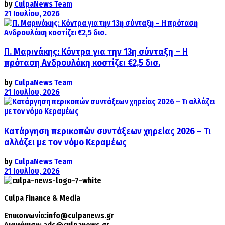
by
CulpaNews Team
21 Ιουλίου, 2026
Π. Μαρινάκης: Κόντρα για την 13η σύνταξη – Η
πρόταση Ανδρουλάκη κοστίζει €2,5 δισ.
by
CulpaNews Team
21 Ιουλίου, 2026
Κατάργηση περικοπών συντάξεων χηρείας 2026 – Τι
αλλάζει με τον νόμο Κεραμέως
by
CulpaNews Team
21 Ιουλίου, 2026
Culpa
Finance & Media
Επικοινωνία:
info@culpanews.gr