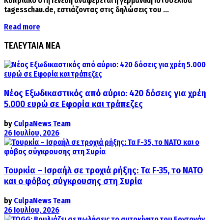
Κυπριακό στη Γενεύη αναφέρεται η γερμανική ιστοσελίδα
tagesschau.de, εστιάζοντας στις δηλώσεις του ...
Details
Read more
ΤΕΛΕΥΤΑΙΑ ΝΕΑ
Νέος Εξωδικαστικός από αύριο: 420 δόσεις για χρέη
5.000 ευρώ σε Εφορία και τράπεζες
by
CulpaNews Team
26 Ιουλίου, 2026
Τουρκία – Ισραήλ σε τροχιά ρήξης: Τα F-35, το ΝΑΤΟ
και ο φόβος σύγκρουσης στη Συρία
by
CulpaNews Team
26 Ιουλίου, 2026