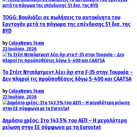
TOGG: Βουλιάζει σε πωλήσεις το αυτοκίνητο του
Ερντογάν μετά το πάγωμα της επένδυσης $1 δισ. της
BYD
by
CulpaNews Team
23 Ιουλίου, 2026
Το Στέιτ Ντιπάρτμεντ λέει όχι στα F-35 στην Τουρκία –
Δεν πληροί τις προϋποθέσεις λόγω S-400 και CAATSA
by
CulpaNews Team
22 Ιουλίου, 2026
Δημόσιο χρέος: Στο 143,5% του ΑΕΠ – Η μεγαλύτερη
μείωση στην ΕΕ σύμφωνα με τη Eurostat