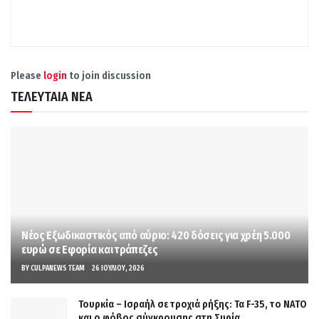
Please
login
to join discussion
ΤΕΛΕΥΤΑΙΑ ΝΕΑ
Νέος Εξωδικαστικός από αύριο: 420 δόσεις για χρέη 5.000
ευρώ σε Εφορία και τράπεζες
BY
CULPANEWS TEAM
26 ΙΟΥΛΊΟΥ, 2026
Τουρκία – Ισραήλ σε τροχιά ρήξης: Τα F-35, το ΝΑΤΟ
και ο φόβος σύγκρουσης στη Συρία