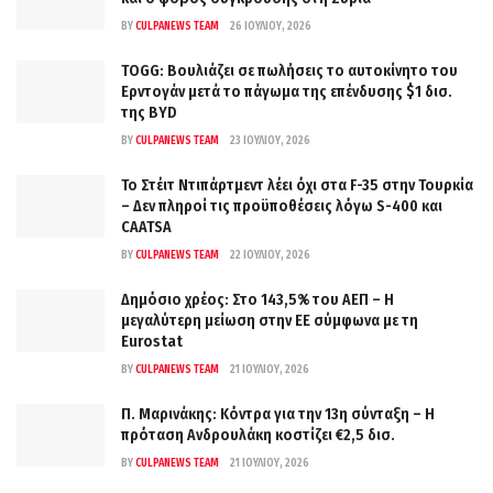
BY
CULPANEWS TEAM
26 ΙΟΥΛΊΟΥ, 2026
TOGG: Βουλιάζει σε πωλήσεις το αυτοκίνητο του
Ερντογάν μετά το πάγωμα της επένδυσης $1 δισ.
της BYD
BY
CULPANEWS TEAM
23 ΙΟΥΛΊΟΥ, 2026
Το Στέιτ Ντιπάρτμεντ λέει όχι στα F-35 στην Τουρκία
– Δεν πληροί τις προϋποθέσεις λόγω S-400 και
CAATSA
BY
CULPANEWS TEAM
22 ΙΟΥΛΊΟΥ, 2026
Δημόσιο χρέος: Στο 143,5% του ΑΕΠ – Η
μεγαλύτερη μείωση στην ΕΕ σύμφωνα με τη
Eurostat
BY
CULPANEWS TEAM
21 ΙΟΥΛΊΟΥ, 2026
Π. Μαρινάκης: Κόντρα για την 13η σύνταξη – Η
πρόταση Ανδρουλάκη κοστίζει €2,5 δισ.
BY
CULPANEWS TEAM
21 ΙΟΥΛΊΟΥ, 2026