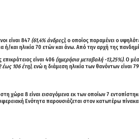
νοι
είναι
847
(61,4% άνδρες),
ο οποίος παραμένει ο υψηλότ
α ή/και ηλικία 70 ετών και άνω. Από την αρχή της πανδημί
 επικράτειας είναι 406
(ημερήσια μεταβολή -13,25%)
. Ο μέ
2 έως 106 έτη)
, ενώ η
διάμεση ηλικία των θανόντων είναι 79
 στη χώρα 8 είναι εισαγόμενα εκ των οποίων 7 εντοπίστηκ
ιφερειακή Ενότητα
παρουσιάζεται στον κατωτέρω πίνακα