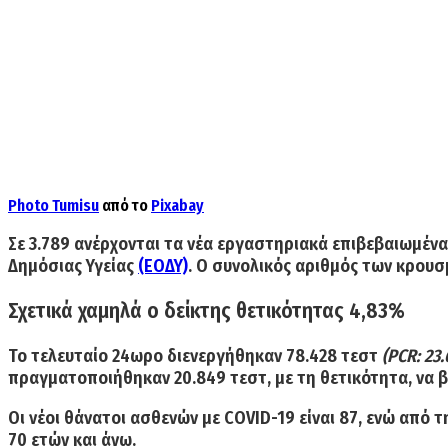
Photo
Tumisu
από το
Pixabay
Σε
3.789
ανέρχονται τα νέα εργαστηριακά
επιβεβαιωμέν
Δημόσιας Υγείας
(ΕΟΔΥ)
. Ο συνολικός αριθμός των
κρουσ
Σχετικά χαμηλά ο δείκτης θετικότητας 4,83%
Το τελευταίο 24ωρο διενεργήθηκαν
78.428 τεστ
(PCR: 23
πραγματοποιήθηκαν 20.849 τεστ, με τη θετικότητα, να 
Οι
νέοι θάνατοι ασθενών
με COVID-19 είναι
87
, ενώ από 
70 ετών και άνω.