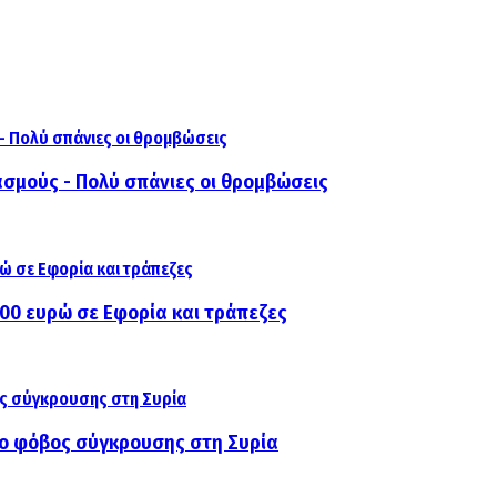
ασμούς - Πολύ σπάνιες οι θρομβώσεις
000 ευρώ σε Εφορία και τράπεζες
αι ο φόβος σύγκρουσης στη Συρία