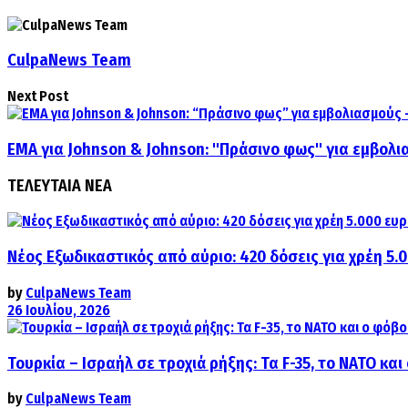
CulpaNews Team
Next Post
ΕΜΑ για Johnson & Johnson: "Πράσινο φως" για εμβολι
ΤΕΛΕΥΤΑΙΑ ΝΕΑ
Νέος Εξωδικαστικός από αύριο: 420 δόσεις για χρέη 5.
by
CulpaNews Team
26 Ιουλίου, 2026
Τουρκία – Ισραήλ σε τροχιά ρήξης: Τα F-35, το ΝΑΤΟ κ
by
CulpaNews Team