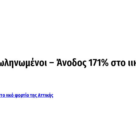
ωληνωμένοι – Άνοδος 171% στο ιι