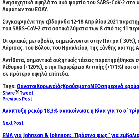
Ανησυχητικά υψηλά το ιικό φορτίο του
SARS-CoV-2
στα
Λυμάτων του ΕΟΔΥ.
Συγκεκριμένα την εβδομάδα 12-18 Απριλίου 2021 παρατηρ
του SARS-CoV-2 στα αστικά λύματα των 8 από τις 11 περ
Οι
οριακές μεταβολές
σημειώνονται στην
Πάτρα
(-30%),
Λάρισας, του Βόλου, του Ηρακλείου, της Ξάνθης και της
Αντίθετα,
σημαντικά αυξητικές τάσεις
παρατηρήθηκαν σε 
Ρέθυμνο
(+120%), στην
Περιφέρεια Αττικής
(+171%) και σ
σε πρότερα υψηλά επίπεδα.
Tags:
Θάνατοι
Κορωνοϊός
Κρούσματα
ΜΕΘ
σημερινά κρού
Share
Tweet
Previous Post
Ανάπτυξη ρεκόρ 18,3% ανακοίνωσε η Κίνα για το α΄ τρί
Next Post
ΕΜΑ για Johnson & Johnson: “Πράσινο φως” για εμβολι