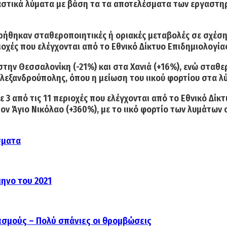
αστικά λύματα
με βάση τα τα αποτελέσματα των εργαστηρ
ήθηκαν σταθεροποιητικές ή οριακές μεταβολές σε σχέση μ
ιοχές που ελέγχονται από το Εθνικό Δίκτυο Επιδημιολογία
 στην
Θεσσαλονίκη
(-21%) και στα
Χανιά
(+16%), ενώ
σταθε
 Αλεξανδρούπολης
, όπου η μείωση του ιικού φορτίου στα λ
3 από τις 11 περιοχές που ελέγχονται από το Εθνικό Δίκτ
τον
Άγιο Νικόλαο
(+360%), με το ιικό φορτίο των λυμάτων 
σματα
μηνο του 2021
ασμούς – Πολύ σπάνιες οι θρομβώσεις