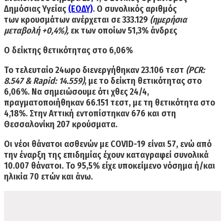
Δημόσιας Υγείας
(ΕΟΔΥ)
. Ο συνολικός αριθμός
των
κρουσμάτων
ανέρχεται σε
333.129
(ημερήσια
μεταβολή +0,4%),
εκ των οποίων 51,3% άνδρες
Ο δείκτης θετικότητας στο 6,06%
Το τελευταίο 24ωρο διενεργήθηκαν
23.106
τεστ
(PCR:
8.547 & Rapid: 14.559)
, με το
δείκτη θετικότητας
στο
6,06%.
Να σημειώσουμε ότι χθες 24/4,
πραγματοποιήθηκαν 66.151 τεστ, με τη θετικότητα στο
4,18
%
. Στην Αττική εντοπίστηκαν
676
και στη
Θεσσαλονίκη
207
κρούσματα.
Οι
νέοι θάνατοι ασθενών
με COVID-19 είναι
57
, ενώ από
την έναρξη της επιδημίας έχουν καταγραφεί
συνολικά
10.007 θάνατοι
. Το 95,5% είχε υποκείμενο νόσημα ή/και
ηλικία 70 ετών και άνω.