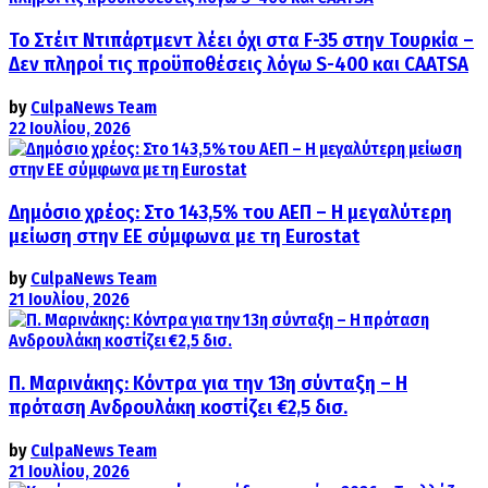
Το Στέιτ Ντιπάρτμεντ λέει όχι στα F-35 στην Τουρκία –
Δεν πληροί τις προϋποθέσεις λόγω S-400 και CAATSA
by
CulpaNews Team
22 Ιουλίου, 2026
Δημόσιο χρέος: Στο 143,5% του ΑΕΠ – Η μεγαλύτερη
μείωση στην ΕΕ σύμφωνα με τη Eurostat
by
CulpaNews Team
21 Ιουλίου, 2026
Π. Μαρινάκης: Κόντρα για την 13η σύνταξη – Η
πρόταση Ανδρουλάκη κοστίζει €2,5 δισ.
by
CulpaNews Team
21 Ιουλίου, 2026