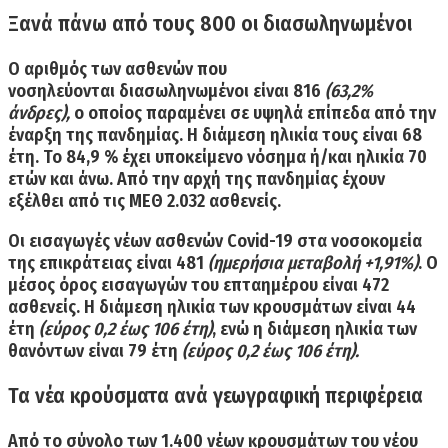
Ξανά πάνω από τους 800 οι διασωληνωμένοι
Ο αριθμός των ασθενών που
νοσηλεύονται
διασωληνωμένοι
είναι
816
(63,2%
άνδρες),
ο οποίος παραμένει σε υψηλά επίπεδα από την
έναρξη της πανδημίας. Η
διάμεση ηλικία τους είναι 68
έτη.
Το 84,9 % έχει υποκείμενο νόσημα ή/και ηλικία 70
ετών και άνω. Από την αρχή της πανδημίας έχουν
εξέλθει από τις ΜΕΘ 2.032 ασθενείς.
Οι εισαγωγές νέων ασθενών Covid-19 στα νοσοκομεία
της επικράτειας είναι 481
(ημερήσια μεταβολή +1,91%)
. Ο
μέσος όρος εισαγωγών του επταημέρου είναι 472
ασθενείς. Η
διάμεση ηλικία των κρουσμάτων είναι 44
έτη
(εύρος 0,2 έως 106 έτη)
, ενώ η
διάμεση ηλικία των
θανόντων είναι 79 έτη
(εύρος 0,2 έως 106 έτη).
Τα νέα κρούσματα ανά γεωγραφική περιφέρεια
Από το σύνολο των
1.400 νέων κρουσμάτων
του νέου