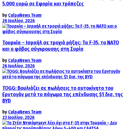
5.000 ευρώ σε Εφορία και τράπεζες
by
CulpaNews Team
26 Ιουλίου, 2026
Τουρκία – Ισραήλ σε τροχιά ρήξης: Τα F-35, το ΝΑΤΟ
και ο φόβος σύγκρουσης στη Συρία
by
CulpaNews Team
26 Ιουλίου, 2026
TOGG: Βουλιάζει σε πωλήσεις το αυτοκίνητο του
Ερντογάν μετά το πάγωμα της επένδυσης $1 δισ. της
BYD
by
CulpaNews Team
23 Ιουλίου, 2026