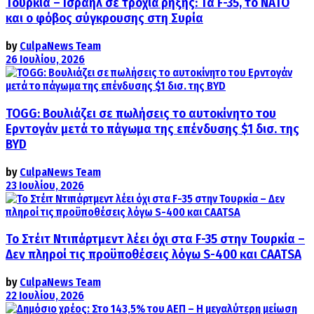
Τουρκία – Ισραήλ σε τροχιά ρήξης: Τα F-35, το ΝΑΤΟ
και ο φόβος σύγκρουσης στη Συρία
by
CulpaNews Team
26 Ιουλίου, 2026
TOGG: Βουλιάζει σε πωλήσεις το αυτοκίνητο του
Ερντογάν μετά το πάγωμα της επένδυσης $1 δισ. της
BYD
by
CulpaNews Team
23 Ιουλίου, 2026
Το Στέιτ Ντιπάρτμεντ λέει όχι στα F-35 στην Τουρκία –
Δεν πληροί τις προϋποθέσεις λόγω S-400 και CAATSA
by
CulpaNews Team
22 Ιουλίου, 2026