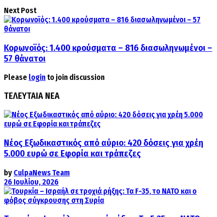
Next Post
Κορωνοϊός: 1.400 κρούσματα – 816 διασωληνωμένοι –
57 θάνατοι
Please
login
to join discussion
ΤΕΛΕΥΤΑΙΑ ΝΕΑ
Νέος Εξωδικαστικός από αύριο: 420 δόσεις για χρέη
5.000 ευρώ σε Εφορία και τράπεζες
by
CulpaNews Team
26 Ιουλίου, 2026