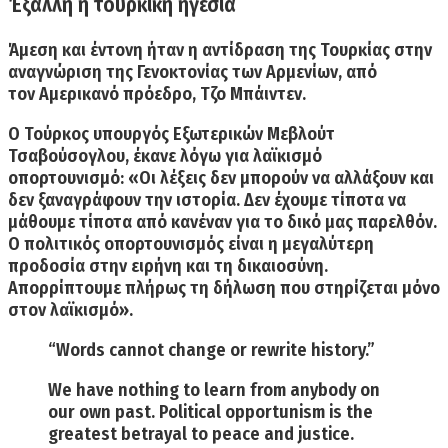
Έξαλλη η τουρκική ηγεσία
Άμεση και έντονη ήταν η αντίδραση της
Τουρκίας
στην
αναγνώριση της
Γενοκτονίας
των Αρμενίων,
από
τον Αμερικανό πρόεδρο,
Τζο Μπάιντεν.
Ο Τούρκος υπουργός Εξωτερικών
Μεβλούτ
Τσαβούσογλου,
έκανε λόγω για λαϊκισμό
οπορτουνισμό
:
«Οι λέξεις δεν μπορούν να αλλάξουν και
δεν ξαναγράφουν την
ιστορία.
Δεν έχουμε τίποτα να
μάθουμε τίποτα από κανέναν για το δικό μας παρελθόν.
Ο πολιτικός
οπορτουνισμός
είναι η μεγαλύτερη
προδοσία στην ειρήνη και τη δικαιοσύνη.
Απορρίπτουμε πλήρως τη δήλωση που στηρίζεται μόνο
στον
λαϊκισμό».
“Words cannot change or rewrite history.”
We have nothing to learn from anybody on
our own past. Political opportunism is the
greatest betrayal to peace and justice.