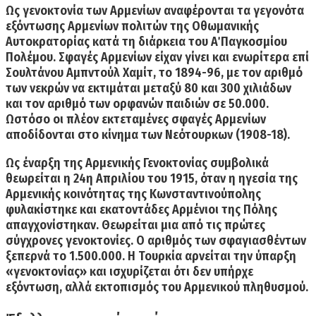
Ως γενοκτονία των Αρμενίων αναφέρονται τα γεγονότα
εξόντωσης Αρμενίων πολιτών της Οθωμανικής
Αυτοκρατορίας κατά τη διάρκεια του Α΄ Παγκοσμίου
Πολέμου.
Σφαγές Αρμενίων είχαν γίνει και ενωρίτερα επί
Σουλτάνου Αμπντούλ Χαμίτ, το 1894-96, με τον αριθμό
των νεκρών να εκτιμάται μεταξύ 80 και 300 χιλιάδων
και τον αριθμό των ορφανών παιδιών σε 50.000.
Ωστόσο οι πλέον εκτεταμένες σφαγές Αρμενίων
αποδίδονται στο κίνημα των Νεότουρκων (1908-18).
Ως έναρξη της Αρμενικής Γενοκτονίας συμβολικά
θεωρείται η
24η Απριλίου του 1915,
όταν η ηγεσία της
Αρμενικής κοινότητας της Κωνσταντινούπολης
φυλακίστηκε και εκατοντάδες Αρμένιοι της Πόλης
απαγχονίστηκαν. Θεωρείται μια από τις πρώτες
σύγχρονες γενοκτονίες.
O αριθμός των σφαγιασθέντων
ξεπερνά το 1.500.000.
Η Τουρκία αρνείται την ύπαρξη
«γενοκτονίας» και ισχυρίζεται ότι δεν υπήρχε
εξόντωση, αλλά εκτοπισμός του Αρμενικού πληθυσμού.