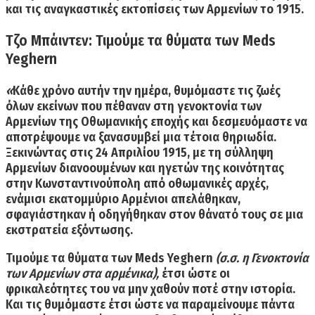
και τις αναγκαστικές εκτοπίσεις των Αρμενίων το 1915.
Τζο Μπάιντεν: Τιμούμε τα θύματα των Meds
Yeghern
«
Κάθε χρόνο αυτήν την ημέρα,
θυμόμαστε τις ζωές
όλων εκείνων που πέθαναν στη γενοκτονία των
Αρμενίων
της Οθωμανικής εποχής και δεσμευόμαστε να
αποτρέψουμε να ξανασυμβεί μια τέτοια θηριωδία.
Ξεκινώντας στις
24 Απριλίου 1915, με τη σύλληψη
Αρμενίων διανοουμένων
και ηγετών της κοινότητας
στην Κωνσταντινούπολη από οθωμανικές αρχές,
ενάμισι εκατομμύριο Αρμένιοι απελάθηκαν,
σφαγιάστηκαν ή οδηγήθηκαν στον θάνατό τους σε μια
εκστρατεία εξόντωσης.
Τιμούμε τα θύματα των Meds Yeghern
(σ.σ. η Γενοκτονία
των Αρμενίων στα αρμένικα),
έτσι ώστε
οι
φρικαλεότητες του να μην χαθούν ποτέ στην ιστορία
.
Και τις θυμόμαστε έτσι ώστε να παραμείνουμε πάντα