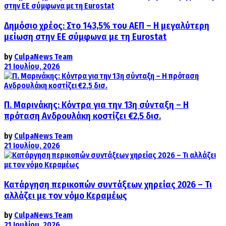
Δημόσιο χρέος: Στο 143,5% του ΑΕΠ – Η μεγαλύτερη
μείωση στην ΕΕ σύμφωνα με τη Eurostat
by
CulpaNews Team
21 Ιουλίου, 2026
Π. Μαρινάκης: Κόντρα για την 13η σύνταξη – Η
πρόταση Ανδρουλάκη κοστίζει €2,5 δισ.
by
CulpaNews Team
21 Ιουλίου, 2026
Κατάργηση περικοπών συντάξεων χηρείας 2026 – Τι
αλλάζει με τον νόμο Κεραμέως
by
CulpaNews Team
21 Ιουλίου, 2026