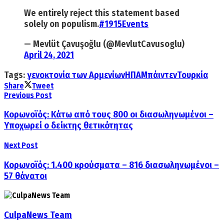
We entirely reject this statement based
solely on populism.
#1915Events
— Mevlüt Çavuşoğlu (@MevlutCavusoglu)
April 24, 2021
Tags:
γενοκτονία των Αρμενίων
ΗΠΑ
Μπάιντεν
Τουρκία
Share
Tweet
Previous Post
Κορωνοϊός: Κάτω από τους 800 οι διασωληνωμένοι –
Υποχωρεί ο δείκτης θετικότητας
Next Post
Κορωνοϊός: 1.400 κρούσματα – 816 διασωληνωμένοι –
57 θάνατοι
CulpaNews Team