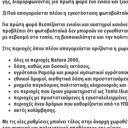
γης, διαμορφώνοντας για πρώτη φορά ένα ενιαίο και ξεκ
3) Πού απαγορεύεται πλέον η εγκατάσταση φωτοβολταϊ
Για πρώτη φορά θεσπίζονται ενιαίοι και αυστηροί κανό
προβλέπει ότι φωτοβολταϊκά δεν μπορούν να εγκαθίσταντ
με σεβασμό στο τοπίο, τη βιοποικιλότητα και την πολιτ
Στις περιοχές όπου πλέον απαγορεύεται οριζόντια η χ
όλες οι περιοχές Natura 2000,
δάση, καθώς και δασικές εκτάσεις,
υγρότοποι Ραμσάρ και μικροί νησιωτικοί υγρότοποι
εθνικοί δρυμοί, αισθητικά δάση και προστατευόμεν
μνημεία παγκόσμιας πολιτιστικής κληρονομιάς και
σε περιοχές που έχουν χαρακτηριστεί ως Τοπία Ιδι
περιοχές με προστατευόμενες ή εγκαταλελειμμένες
περιοχές άνευ δρόμων που καθορίζονται από το ΥΠ
ακτές κολύμβησης.
Με τις νέες ρυθμίσεις μπαίνει τέλος στην άναρχη χωροθ
του φυσικού και πολιτιστικού αποθέματος της χώρας.