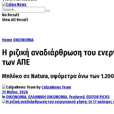
No Result
View All Result
Home
ΟΙΚΟΝΟΜΙΑ
Η ριζική αναδιάρθρωση του ενεργ
των ΑΠΕ
Μπλόκο σε Natura, υψόμετρα άνω των 1.200μ
by
CulpaNews Team
21 Μαΐου, 2026
in
ΟΙΚΟΝΟΜΙΑ
,
ΕΛΛΗΝΙΚΗ ΟΙΚΟΝΟΜΙΑ
,
featured
,
EDITOR PICKS