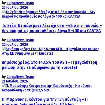
by
CulpaNews Team
23 Ιουλίου, 2026
Το Στέιτ Ντιπάρτμεντ λέει όχι στα F-35 στην Τουρκία –
Δεν πληροί τις προϋποθέσεις λόγω S-400 και CAATSA
by
CulpaNews Team
22 Ιουλίου, 2026
Δημόσιο χρέος: Στο 143,5% του ΑΕΠ – Η μεγαλύτερη
μείωση στην ΕΕ σύμφωνα με τη Eurostat
by
CulpaNews Team
21 Ιουλίου, 2026
Π. Μαρινάκης: Κόντρα για την 13η σύνταξη – Η
πρόταση Ανδρουλάκη κοστίζει €2,5 δισ.