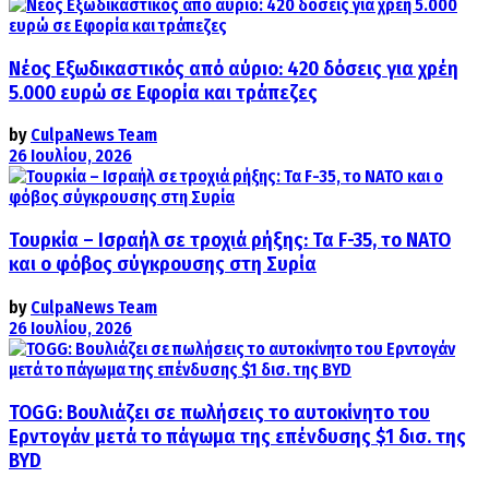
Νέος Εξωδικαστικός από αύριο: 420 δόσεις για χρέη
5.000 ευρώ σε Εφορία και τράπεζες
by
CulpaNews Team
26 Ιουλίου, 2026
Τουρκία – Ισραήλ σε τροχιά ρήξης: Τα F-35, το ΝΑΤΟ
και ο φόβος σύγκρουσης στη Συρία
by
CulpaNews Team
26 Ιουλίου, 2026
TOGG: Βουλιάζει σε πωλήσεις το αυτοκίνητο του
Ερντογάν μετά το πάγωμα της επένδυσης $1 δισ. της
BYD