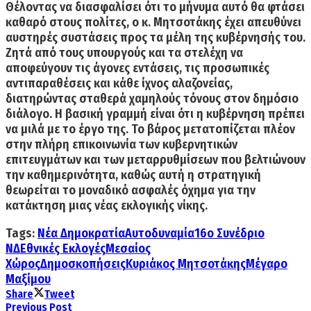
Θέλοντας να διασφαλίσει ότι το μήνυμα αυτό θα φτάσει
καθαρό στους πολίτες, ο κ. Μητσοτάκης έχει απευθύνει
αυστηρές συστάσεις προς τα μέλη της κυβέρνησής του.
Ζητά από τους υπουργούς και τα στελέχη να
αποφεύγουν τις άγονες εντάσεις, τις προσωπικές
αντιπαραθέσεις και κάθε ίχνος αλαζονείας,
διατηρώντας σταθερά χαμηλούς τόνους στον δημόσιο
διάλογο
. Η βασική γραμμή είναι ότι η κυβέρνηση πρέπει
να μιλά με το έργο της. Το βάρος μετατοπίζεται πλέον
στην πλήρη επικοινωνία των κυβερνητικών
επιτευγμάτων και των μεταρρυθμίσεων που βελτιώνουν
την καθημερινότητα, καθώς αυτή η στρατηγική
θεωρείται το μοναδικό ασφαλές όχημα για την
κατάκτηση μιας νέας εκλογικής νίκης.
Tags:
Νέα Δημοκρατία
Αυτοδυναμία
16ο Συνέδριο
ΝΔ
Εθνικές Εκλογές
Μεσαίος
Χώρος
Δημοσκοπήσεις
Κυριάκος Μητσοτάκης
Μέγαρο
Μαξίμου
Share
Tweet
Previous Post