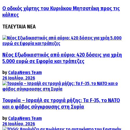
Ο οδικός χάρτης του Κυριάκου Μητσοτάκη προς τις
κάλπες
ΤΕΛΕΥΤΑΙΑ ΝΕΑ
Νέος Εξωδικαστικός από αύριο: 420 δόσεις για χρέη
5.000 ευρώ σε Εφορία και τράπεζες
by
CulpaNews Team
26 Ιουλίου, 2026
Τουρκία – Ισραήλ σε τροχιά ρήξης: Τα F-35, το ΝΑΤΟ
και ο φόβος σύγκρουσης στη Συρία
by
CulpaNews Team
26 Ιουλίου, 2026