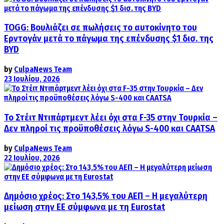
TOGG: Βουλιάζει σε πωλήσεις το αυτοκίνητο του
Ερντογάν μετά το πάγωμα της επένδυσης $1 δισ. της
BYD
by
CulpaNews Team
23 Ιουλίου, 2026
Το Στέιτ Ντιπάρτμεντ λέει όχι στα F-35 στην Τουρκία –
Δεν πληροί τις προϋποθέσεις λόγω S-400 και CAATSA
by
CulpaNews Team
22 Ιουλίου, 2026
Δημόσιο χρέος: Στο 143,5% του ΑΕΠ – Η μεγαλύτερη
μείωση στην ΕΕ σύμφωνα με τη Eurostat