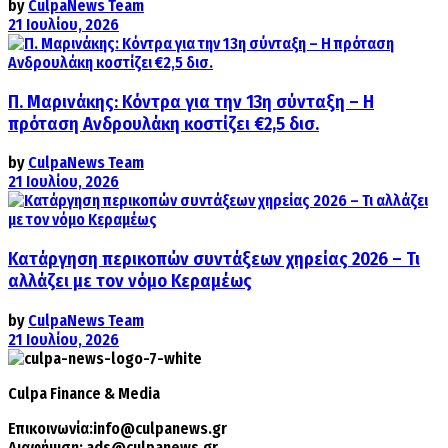
by
CulpaNews Team
21 Ιουλίου, 2026
Π. Μαρινάκης: Κόντρα για την 13η σύνταξη – Η
πρόταση Ανδρουλάκη κοστίζει €2,5 δισ.
by
CulpaNews Team
21 Ιουλίου, 2026
Κατάργηση περικοπών συντάξεων χηρείας 2026 – Τι
αλλάζει με τον νόμο Κεραμέως
by
CulpaNews Team
21 Ιουλίου, 2026
Culpa
Finance & Media
Επικοινωνία:
info@culpanews.gr
Διαφήμιση:
ads@culpanews.gr