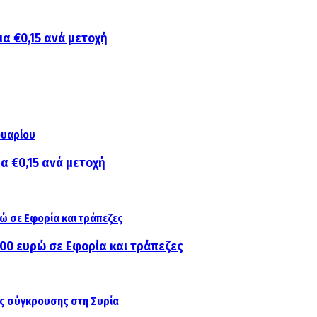
μα €0,15 ανά μετοχή
μα €0,15 ανά μετοχή
000 ευρώ σε Εφορία και τράπεζες