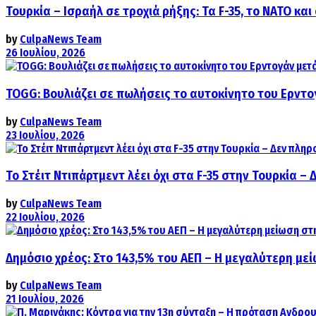
Τουρκία – Ισραήλ σε τροχιά ρήξης: Τα F-35, το ΝΑΤΟ κ
by
CulpaNews Team
26 Ιουλίου, 2026
TOGG: Βουλιάζει σε πωλήσεις το αυτοκίνητο του Ερντο
by
CulpaNews Team
23 Ιουλίου, 2026
Το Στέιτ Ντιπάρτμεντ λέει όχι στα F-35 στην Τουρκία –
by
CulpaNews Team
22 Ιουλίου, 2026
Δημόσιο χρέος: Στο 143,5% του ΑΕΠ – Η μεγαλύτερη με
by
CulpaNews Team
21 Ιουλίου, 2026