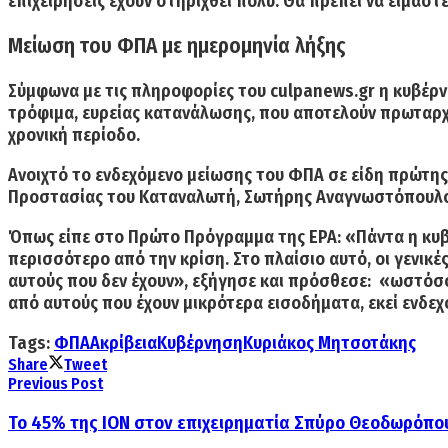
επιχειρήσεις έχουν στηριχθεί πολύ. Θα πρέπει να είμαστ
Μείωση του ΦΠΑ με ημερομηνία λήξης
Σύμφωνα με τις πληροφορίες του
culpanews.gr
η κυβέρν
τρόφιμα, ευρείας κατανάλωσης,
που αποτελούν πρωταρχι
χρονική περίοδο.
Ανοιχτό το ενδεχόμενο μείωσης του ΦΠΑ σε είδη πρώτης
Προστασίας του Καταναλωτή, Σωτήρης Αναγνωστόπουλο
Όπως είπε στο Πρώτο Πρόγραμμα της ΕΡΑ: «Πάντα η κυβ
περισσότερο από την κρίση.
Στο πλαίσιο αυτό,
οι γενικέ
αυτούς που δεν έχουν», εξήγησε και πρόσθεσε: «ωστόσο
από αυτούς που έχουν μικρότερα εισοδήματα,
εκεί ενδε
Tags:
ΦΠΑ
Ακρίβεια
Κυβέρνηση
Κυριάκος Μητσοτάκης
Share
Tweet
Previous Post
Το 45% της ΙΟΝ στον επιχειρηματία Σπύρο Θεοδωρόπο