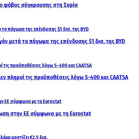
αι ο φόβος σύγκρουσης στη Συρία
γάν μετά το πάγωμα της επένδυσης $1 δισ. της BYD
 Δεν πληροί τις προϋποθέσεις λόγω S-400 και CAATSA
ίωση στην ΕΕ σύμφωνα με τη Eurostat